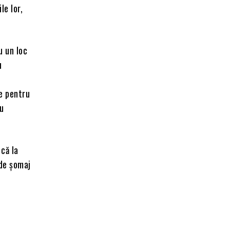
le lor,
u un loc
u
te pentru
au
 că la
 de șomaj