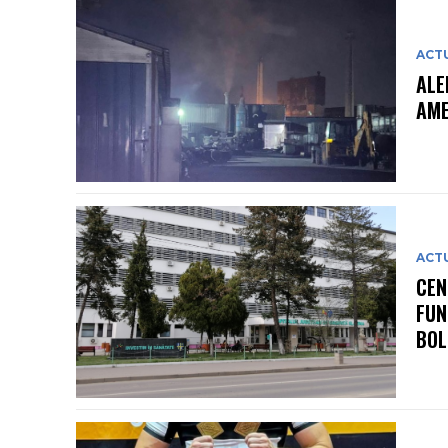
ACT
ALE
AME
ACT
CEN
FUN
BOL