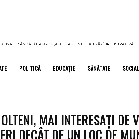
LATINA
SÂMBĂTĂ,8 AUGUST,2026
AUTENTIFICAȚI-VĂ / ÎNREGISTRAȚI-VĂ
ATE
POLITICĂ
EDUCAȚIE
SĂNĂTATE
SOCIA
 OLTENI, MAI INTERESAȚI DE 
ERI DECÂT DE UN LOC DE MU