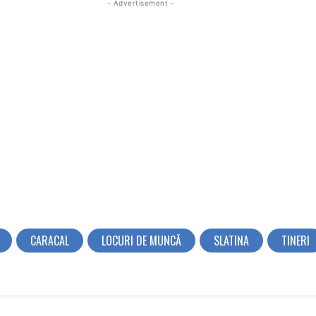
- Advertisement -
CARACAL
LOCURI DE MUNCĂ
SLATINA
TINERI