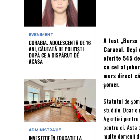
EVENIMENT
A fost „Bursa 
CORABIA. ADOLESCENTĂ DE 16
ANI, CĂUTATĂ DE POLIȚIȘTI
Caracal. Deși 
DUPĂ CE A DISPĂRUT DE
oferite 545 de
ACASĂ
cu cel al jobur
mers direct că
șomer.
Statutul de șome
studiile. Doar o
Agenției pentru 
pentru ei. Asta 
ADMINISTRAȚIE
multe domenii de
INVESTIȚIE ÎN EDUCAȚIE LA