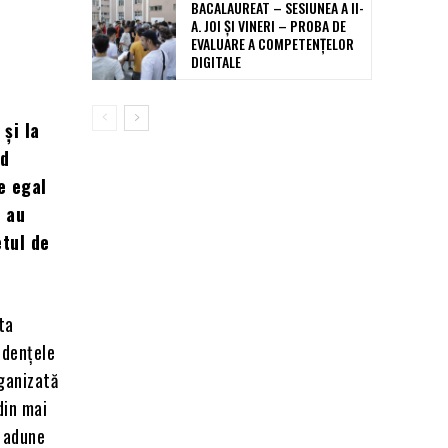
BACALAUREAT – SESIUNEA A II-
A. JOI ȘI VINERI – PROBA DE
EVALUARE A COMPETENȚELOR
DIGITALE
 și la
nd
e egal
i au
etul de
ta
idențele
rganizată
din mai
i adune