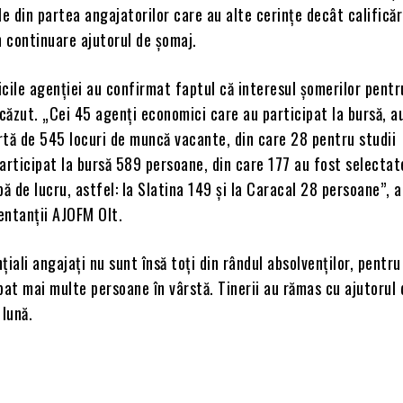
le din partea angajatorilor care au alte cerințe decât calificări
n continuare ajutorul de șomaj.
ticile agenției au confirmat faptul că interesul șomerilor pentr
ăzut. „Cei 45 agenţi economici care au participat la bursă, a
rtă de 545 locuri de muncă vacante, din care 28 pentru studii
articipat la bursă 589 persoane, din care 177 au fost selecta
bă de lucru, astfel: la Slatina 149 și la Caracal 28 persoane”, 
entanții AJOFM Olt.
țiali angajați nu sunt însă toți din rândul absolvenților, pentru
pat mai multe persoane în vârstă. Tinerii au rămas cu ajutorul
 lună.