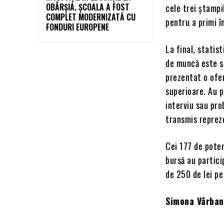
OBÂRȘIA. ȘCOALA A FOST
cele trei ștampi
COMPLET MODERNIZATĂ CU
pentru a primi î
FONDURI EUROPENE
La final, statis
de muncă este sc
prezentat o ofe
superioare. Au p
interviu sau pro
transmis reprez
Cei 177 de poten
bursă au partici
de 250 de lei pe
Simona Vârban