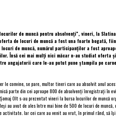
locurilor de muncă pentru absolvenți”, vineri, la Slatina
oferta de locuri de muncă a fost una foarte bogată, fii
 locuri de muncă, numărul participanților a fost aproap
ilor. Însă cei mai mulți nici măcar n-au studiat oferta ș
tre angajatorii care le-au putut pune ștampila pe carn
r le convine, se pare, multor tineri care au absolvit anul aces
 mică parte din cei aproape 800 de absolvenți înregistrați în ev
Șomaj Olt s-au prezentat vineri la bursa locurilor de muncă o
deși au avut de ales între mai bine de 500 de locuri de muncă, 
 activitate. Iar cei care au venit au vrut, în primul rând, să îș