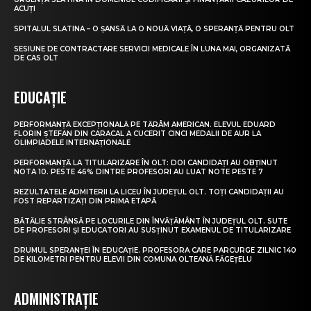
ACUȚI
SPITALUL SLATINA – O ȘANSĂ LA O NOUĂ VIAȚĂ, O SPERANȚĂ PENTRU OLT
SESIUNE DE CONTRACTARE SERVICII MEDICALE ÎN LUNA MAI, ORGANIZATĂ
DE CAS OLT
EDUCAȚIE
PERFORMANȚĂ EXCEPȚIONALĂ PE TĂRÂM AMERICAN. ELEVUL EDUARD
FLORIN ȘTEFAN DIN CARACAL A CUCERIT CINCI MEDALII DE AUR LA
OLIMPIADELE INTERNAȚIONALE
PERFORMANȚĂ LA TITULARIZARE ÎN OLT: DOI CANDIDAȚI AU OBȚINUT
NOTA 10. PESTE 46% DINTRE PROFESORI AU LUAT NOTE PESTE 7
REZULTATELE ADMITERII LA LICEU ÎN JUDEȚUL OLT. TOȚI CANDIDAȚII AU
FOST REPARTIZAȚI DIN PRIMA ETAPĂ
BĂTĂLIE STRÂNSĂ PE LOCURILE DIN ÎNVĂȚĂMÂNT ÎN JUDEȚUL OLT. SUTE
DE PROFESORI ȘI EDUCATORI AU SUSȚINUT EXAMENUL DE TITULARIZARE
DRUMUL SPERANȚEI ÎN EDUCAȚIE. PROFESORA CARE PARCURGE ZILNIC 140
DE KILOMETRI PENTRU ELEVII DIN COMUNA OLTEANĂ FĂGEȚELU
ADMINISTRAȚIE