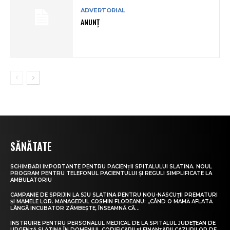
ADVERTORIAL
ANUNȚ
SĂNĂTATE
SCHIMBĂRI IMPORTANTE PENTRU PACIENȚII SPITALULUI SLATINA. NOUL
PROGRAM PENTRU TELEFONUL PACIENTULUI ȘI REGULI SIMPLIFICATE LA
AMBULATORIU
CAMPANIE DE SPRIJIN LA SJU SLATINA PENTRU NOU-NĂSCUȚII PREMATURI
ȘI MAMELE LOR. MANAGERUL COSMIN FLOREANU: „CÂND O MAMĂ AFLATĂ
LÂNGĂ INCUBATOR ZÂMBEȘTE, ÎNSEAMNĂ CĂ...
INSTRUIRE PENTRU PERSONALUL MEDICAL DE LA SPITALUL JUDEȚEAN DE
URGENȚĂ SLATINA ÎN DOMENIUL CODIFICĂRII ȘI FINANȚĂRII CAZURILOR DE