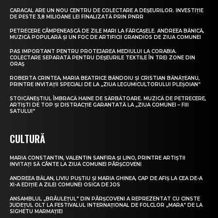
CARACAL ARE UN NOU CENTRU DE COLECTARE A DEȘEURILOR. INVESTIȚIE
DE PESTE 3,8 MILIOANE LEI FINALIZATĂ PRIN PNRR
PETRECERE CÂMPENEASCĂ DE ZILE MARI LA FĂRCAȘELE. ANDREEA BĂNICĂ,
MUZICĂ POPULARĂ ȘI UN FOC DE ARTIFICII GRANDIOS DE ZIUA COMUNEI
PAS IMPORTANT PENTRU PROTEJAREA MEDIULUI LA CORABIA.
COLECTARE SEPARATĂ PENTRU DEȘEURILE TEXTILE ÎN TREI ZONE DIN
ORAȘ
ROBERTA CRINTEA, MARIA BEATRICE BĂNDOIU ȘI CRISTIAN BĂNĂȚEANU,
PRINTRE INVITAȚII SPECIALI DE LA „ZIUA LEGUMICULTORULUI PLEȘOIAN”
STOICĂNEȘTIUL ÎMBRACĂ HAINE DE SĂRBĂTOARE. MUZICĂ DE PETRECERE,
ARTIȘTI DE TOP ȘI DISTRACȚIE GARANTATĂ LA „ZIUA COMUNEI – FIII
SATULUI”
CULTURĂ
MARIA CONSTANTIN, VALENTIN SANFIRA ȘI LINO, PRINTRE ARTIȘTII
INVITAȚI SĂ CÂNTE LA ZIUA COMUNEI PÂRȘCOVENI
ANDREEA BĂLAN, LIVIU PUȘTIU ȘI MARIA GHINEA, CAP DE AFIȘ LA CEA DE-A
XI-A EDIȚIE A ZILEI COMUNEI OSICA DE JOS
ANSAMBLUL „BRÂULEȚUL” DIN PÂRȘCOVENI A REPREZENTAT CU CINSTE
JUDEȚUL OLT LA FESTIVALUL INTERNAȚIONAL DE FOLCLOR „MARA” DE LA
SIGHETU MARMAȚIEI