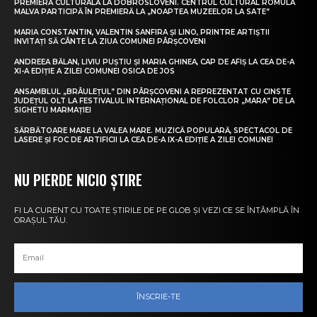
PREMIERĂ CULTURALĂ LA DOBROSLOVENI. CENTRUL CULTURAL ROMULA
MALVA PARTICIPĂ ÎN PREMIERĂ LA „NOAPTEA MUZEELOR LA SATE”
MARIA CONSTANTIN, VALENTIN SANFIRA ȘI LINO, PRINTRE ARTIȘTII
INVITAȚI SĂ CÂNTE LA ZIUA COMUNEI PÂRȘCOVENI
ANDREEA BĂLAN, LIVIU PUȘTIU ȘI MARIA GHINEA, CAP DE AFIȘ LA CEA DE-A
XI-A EDIȚIE A ZILEI COMUNEI OSICA DE JOS
ANSAMBLUL „BRÂULEȚUL” DIN PÂRȘCOVENI A REPREZENTAT CU CINSTE
JUDEȚUL OLT LA FESTIVALUL INTERNAȚIONAL DE FOLCLOR „MARA” DE LA
SIGHETU MARMAȚIEI
SĂRBĂTOARE MARE LA VALEA MARE. MUZICĂ POPULARĂ, SPECTACOL DE
LASERE ȘI FOC DE ARTIFICII LA CEA DE-A IX-A EDIȚIE A ZILEI COMUNEI
NU PIERDE NICIO ȘTIRE
FI LA CURENT CU TOATE ȘTIRILE DE PE GLOB ȘI VEZI CE SE ÎNTÂMPLĂ ÎN
ORAȘUL TĂU.
ÎNSCRIE-TE