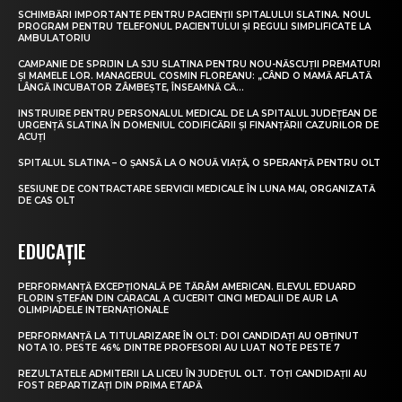
SCHIMBĂRI IMPORTANTE PENTRU PACIENȚII SPITALULUI SLATINA. NOUL
PROGRAM PENTRU TELEFONUL PACIENTULUI ȘI REGULI SIMPLIFICATE LA
AMBULATORIU
CAMPANIE DE SPRIJIN LA SJU SLATINA PENTRU NOU-NĂSCUȚII PREMATURI
ȘI MAMELE LOR. MANAGERUL COSMIN FLOREANU: „CÂND O MAMĂ AFLATĂ
LÂNGĂ INCUBATOR ZÂMBEȘTE, ÎNSEAMNĂ CĂ...
INSTRUIRE PENTRU PERSONALUL MEDICAL DE LA SPITALUL JUDEȚEAN DE
URGENȚĂ SLATINA ÎN DOMENIUL CODIFICĂRII ȘI FINANȚĂRII CAZURILOR DE
ACUȚI
SPITALUL SLATINA – O ȘANSĂ LA O NOUĂ VIAȚĂ, O SPERANȚĂ PENTRU OLT
SESIUNE DE CONTRACTARE SERVICII MEDICALE ÎN LUNA MAI, ORGANIZATĂ
DE CAS OLT
EDUCAȚIE
PERFORMANȚĂ EXCEPȚIONALĂ PE TĂRÂM AMERICAN. ELEVUL EDUARD
FLORIN ȘTEFAN DIN CARACAL A CUCERIT CINCI MEDALII DE AUR LA
OLIMPIADELE INTERNAȚIONALE
PERFORMANȚĂ LA TITULARIZARE ÎN OLT: DOI CANDIDAȚI AU OBȚINUT
NOTA 10. PESTE 46% DINTRE PROFESORI AU LUAT NOTE PESTE 7
REZULTATELE ADMITERII LA LICEU ÎN JUDEȚUL OLT. TOȚI CANDIDAȚII AU
FOST REPARTIZAȚI DIN PRIMA ETAPĂ