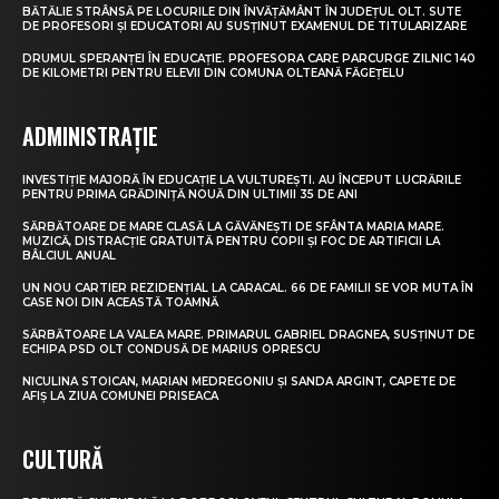
BĂTĂLIE STRÂNSĂ PE LOCURILE DIN ÎNVĂȚĂMÂNT ÎN JUDEȚUL OLT. SUTE
DE PROFESORI ȘI EDUCATORI AU SUSȚINUT EXAMENUL DE TITULARIZARE
DRUMUL SPERANȚEI ÎN EDUCAȚIE. PROFESORA CARE PARCURGE ZILNIC 140
DE KILOMETRI PENTRU ELEVII DIN COMUNA OLTEANĂ FĂGEȚELU
ADMINISTRAȚIE
INVESTIȚIE MAJORĂ ÎN EDUCAȚIE LA VULTUREȘTI. AU ÎNCEPUT LUCRĂRILE
PENTRU PRIMA GRĂDINIȚĂ NOUĂ DIN ULTIMII 35 DE ANI
SĂRBĂTOARE DE MARE CLASĂ LA GĂVĂNEȘTI DE SFÂNTA MARIA MARE.
MUZICĂ, DISTRACȚIE GRATUITĂ PENTRU COPII ȘI FOC DE ARTIFICII LA
BÂLCIUL ANUAL
UN NOU CARTIER REZIDENȚIAL LA CARACAL. 66 DE FAMILII SE VOR MUTA ÎN
CASE NOI DIN ACEASTĂ TOAMNĂ
SĂRBĂTOARE LA VALEA MARE. PRIMARUL GABRIEL DRAGNEA, SUSȚINUT DE
ECHIPA PSD OLT CONDUSĂ DE MARIUS OPRESCU
NICULINA STOICAN, MARIAN MEDREGONIU ȘI SANDA ARGINT, CAPETE DE
AFIȘ LA ZIUA COMUNEI PRISEACA
CULTURĂ