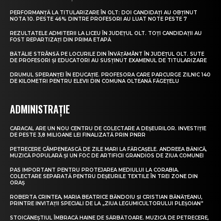
PERFORMANȚĂ LA TITULARIZARE ÎN OLT: DOI CANDIDAȚI AU OBȚINUT
NOTA 10. PESTE 46% DINTRE PROFESORI AU LUAT NOTE PESTE 7
REZULTATELE ADMITERII LA LICEU ÎN JUDEȚUL OLT. TOȚI CANDIDAȚII AU
FOST REPARTIZAȚI DIN PRIMA ETAPĂ
BĂTĂLIE STRÂNSĂ PE LOCURILE DIN ÎNVĂȚĂMÂNT ÎN JUDEȚUL OLT. SUTE
DE PROFESORI ȘI EDUCATORI AU SUSȚINUT EXAMENUL DE TITULARIZARE
DRUMUL SPERANȚEI ÎN EDUCAȚIE. PROFESORA CARE PARCURGE ZILNIC 140
DE KILOMETRI PENTRU ELEVII DIN COMUNA OLTEANĂ FĂGEȚELU
ADMINISTRAȚIE
CARACAL ARE UN NOU CENTRU DE COLECTARE A DEȘEURILOR. INVESTIȚIE
DE PESTE 3,8 MILIOANE LEI FINALIZATĂ PRIN PNRR
PETRECERE CÂMPENEASCĂ DE ZILE MARI LA FĂRCAȘELE. ANDREEA BĂNICĂ,
MUZICĂ POPULARĂ ȘI UN FOC DE ARTIFICII GRANDIOS DE ZIUA COMUNEI
PAS IMPORTANT PENTRU PROTEJAREA MEDIULUI LA CORABIA.
COLECTARE SEPARATĂ PENTRU DEȘEURILE TEXTILE ÎN TREI ZONE DIN
ORAȘ
ROBERTA CRINTEA, MARIA BEATRICE BĂNDOIU ȘI CRISTIAN BĂNĂȚEANU,
PRINTRE INVITAȚII SPECIALI DE LA „ZIUA LEGUMICULTORULUI PLEȘOIAN”
STOICĂNEȘTIUL ÎMBRACĂ HAINE DE SĂRBĂTOARE. MUZICĂ DE PETRECERE,