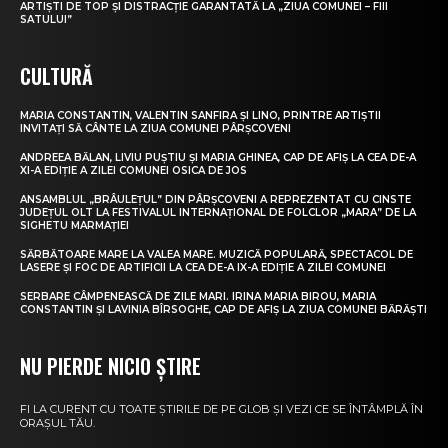
ARTIȘTI DE TOP ȘI DISTRACȚIE GARANTATĂ LA „ZIUA COMUNEI – FIII
SATULUI”
CULTURĂ
MARIA CONSTANTIN, VALENTIN SANFIRA ȘI LINO, PRINTRE ARTIȘTII
INVITAȚI SĂ CÂNTE LA ZIUA COMUNEI PÂRȘCOVENI
ANDREEA BĂLAN, LIVIU PUȘTIU ȘI MARIA GHINEA, CAP DE AFIȘ LA CEA DE-A
XI-A EDIȚIE A ZILEI COMUNEI OSICA DE JOS
ANSAMBLUL „BRÂULEȚUL” DIN PÂRȘCOVENI A REPREZENTAT CU CINSTE
JUDEȚUL OLT LA FESTIVALUL INTERNAȚIONAL DE FOLCLOR „MARA” DE LA
SIGHETU MARMAȚIEI
SĂRBĂTOARE MARE LA VALEA MARE. MUZICĂ POPULARĂ, SPECTACOL DE
LASERE ȘI FOC DE ARTIFICII LA CEA DE-A IX-A EDIȚIE A ZILEI COMUNEI
SERBARE CÂMPENEASCĂ DE ZILE MARI. IRINA MARIA BIROU, MARIA
CONSTANTIN ȘI LAVINIA BÎRSOGHE, CAP DE AFIȘ LA ZIUA COMUNEI BĂRĂȘTI
NU PIERDE NICIO ȘTIRE
FI LA CURENT CU TOATE ȘTIRILE DE PE GLOB ȘI VEZI CE SE ÎNTÂMPLĂ ÎN
ORAȘUL TĂU.