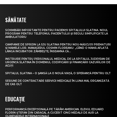
SĂNĂTATE
SCHIMBĂRI IMPORTANTE PENTRU PACIENȚII SPITALULUI SLATINA. NOUL
PROGRAM PENTRU TELEFONUL PACIENTULUI ȘI REGULI SIMPLIFICATE LA
AMBULATORIU
CAMPANIE DE SPRIJIN LA SJU SLATINA PENTRU NOU-NĂSCUȚII PREMATURI
ȘI MAMELE LOR. MANAGERUL COSMIN FLOREANU: „CÂND O MAMĂ AFLATĂ
LÂNGĂ INCUBATOR ZÂMBEȘTE, ÎNSEAMNĂ CĂ...
INSTRUIRE PENTRU PERSONALUL MEDICAL DE LA SPITALUL JUDEȚEAN DE
URGENȚĂ SLATINA ÎN DOMENIUL CODIFICĂRII ȘI FINANȚĂRII CAZURILOR DE
ACUȚI
SPITALUL SLATINA – O ȘANSĂ LA O NOUĂ VIAȚĂ, O SPERANȚĂ PENTRU OLT
SESIUNE DE CONTRACTARE SERVICII MEDICALE ÎN LUNA MAI, ORGANIZATĂ
DE CAS OLT
EDUCAȚIE
PERFORMANȚĂ EXCEPȚIONALĂ PE TĂRÂM AMERICAN. ELEVUL EDUARD
FLORIN ȘTEFAN DIN CARACAL A CUCERIT CINCI MEDALII DE AUR LA
OLIMPIADELE INTERNAȚIONALE