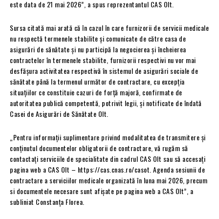
este data de 21 mai 2026”, a spus reprezentantul CAS Olt.
Sursa citată mai arată că în cazul în care furnizorii de servicii medicale
nu respectă termenele stabilite şi comunicate de către casa de
asigurări de sănătate şi nu participă la negocierea şi încheierea
contractelor în termenele stabilite, furnizorii respectivi nu vor mai
desfăşura activitatea respectivă în sistemul de asigurări sociale de
sănătate până la termenul următor de contractare, cu excepţia
situaţiilor ce constituie cazuri de forţă majoră, confirmate de
autoritatea publică competentă, potrivit legii, şi notificate de îndată
Casei de Asigurări de Sănătate Olt.
„Pentru informaţii suplimentare privind modalitatea de transmitere și
conţinutul documentelor obligatorii de contractare, vă rugăm să
contactaţi serviciile de specialitate din cadrul CAS Olt sau să accesați
pagina web a CAS Olt – https://cas.cnas.ro/casot. Agenda sesiunii de
contractare a serviciilor medicale organizată în luna mai 2026, precum
si documentele necesare sunt afișate pe pagina web a CAS Olt”, a
subliniat Constanța Florea.