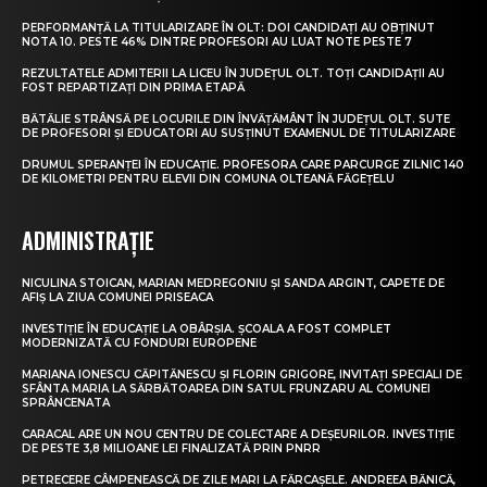
PERFORMANȚĂ LA TITULARIZARE ÎN OLT: DOI CANDIDAȚI AU OBȚINUT
NOTA 10. PESTE 46% DINTRE PROFESORI AU LUAT NOTE PESTE 7
REZULTATELE ADMITERII LA LICEU ÎN JUDEȚUL OLT. TOȚI CANDIDAȚII AU
FOST REPARTIZAȚI DIN PRIMA ETAPĂ
BĂTĂLIE STRÂNSĂ PE LOCURILE DIN ÎNVĂȚĂMÂNT ÎN JUDEȚUL OLT. SUTE
DE PROFESORI ȘI EDUCATORI AU SUSȚINUT EXAMENUL DE TITULARIZARE
DRUMUL SPERANȚEI ÎN EDUCAȚIE. PROFESORA CARE PARCURGE ZILNIC 140
DE KILOMETRI PENTRU ELEVII DIN COMUNA OLTEANĂ FĂGEȚELU
ADMINISTRAȚIE
NICULINA STOICAN, MARIAN MEDREGONIU ȘI SANDA ARGINT, CAPETE DE
AFIȘ LA ZIUA COMUNEI PRISEACA
INVESTIȚIE ÎN EDUCAȚIE LA OBÂRȘIA. ȘCOALA A FOST COMPLET
MODERNIZATĂ CU FONDURI EUROPENE
MARIANA IONESCU CĂPITĂNESCU ȘI FLORIN GRIGORE, INVITAȚI SPECIALI DE
SFÂNTA MARIA LA SĂRBĂTOAREA DIN SATUL FRUNZARU AL COMUNEI
SPRÂNCENATA
CARACAL ARE UN NOU CENTRU DE COLECTARE A DEȘEURILOR. INVESTIȚIE
DE PESTE 3,8 MILIOANE LEI FINALIZATĂ PRIN PNRR
PETRECERE CÂMPENEASCĂ DE ZILE MARI LA FĂRCAȘELE. ANDREEA BĂNICĂ,