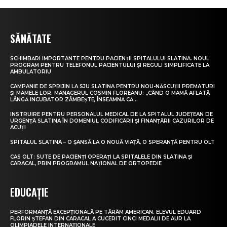
SĂNĂTATE
SCHIMBĂRI IMPORTANTE PENTRU PACIENȚII SPITALULUI SLATINA. NOUL
PROGRAM PENTRU TELEFONUL PACIENTULUI ȘI REGULI SIMPLIFICATE LA
AMBULATORIU
CAMPANIE DE SPRIJIN LA SJU SLATINA PENTRU NOU-NĂSCUȚII PREMATURI
ȘI MAMELE LOR. MANAGERUL COSMIN FLOREANU: „CÂND O MAMĂ AFLATĂ
LÂNGĂ INCUBATOR ZÂMBEȘTE, ÎNSEAMNĂ CĂ...
INSTRUIRE PENTRU PERSONALUL MEDICAL DE LA SPITALUL JUDEȚEAN DE
URGENȚĂ SLATINA ÎN DOMENIUL CODIFICĂRII ȘI FINANȚĂRII CAZURILOR DE
ACUȚI
SPITALUL SLATINA – O ȘANSĂ LA O NOUĂ VIAȚĂ, O SPERANȚĂ PENTRU OLT
CAS OLT: SUTE DE PACIENȚI OPERAȚI LA SPITALELE DIN SLATINA ȘI
CARACAL, PRIN PROGRAMUL NAȚIONAL DE ORTOPEDIE
EDUCAȚIE
PERFORMANȚĂ EXCEPȚIONALĂ PE TĂRÂM AMERICAN. ELEVUL EDUARD
FLORIN ȘTEFAN DIN CARACAL A CUCERIT CINCI MEDALII DE AUR LA
OLIMPIADELE INTERNAȚIONALE