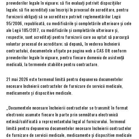
prevederilor legale în vigoare; să fie evaluaţi potrivit dispoziţiilor
legale; să fie acreditaţi sau înscrişi în procesul de acreditare, pentru
furnizorii obligaţi să se acrediteze potrivit reglementărilor Legii
95/2006, republicată, cu modificările și completările ulterioare și cele
ale Legii 185/2017, cu modificările și completările ulterioare şi,
respectiv, sunt acreditaţi pentru furnizorii care au optat să parcurgă
voluntar procesul de acreditare; să depună
,
în vederea încheierii
contractului, documentele afișate pe pagina web a CAS Olt conform
prevederilor legale în vigoare, pentru fiecare domeniu de asistență
medicală, la termenele stabilite pentru contractare.
21 mai 2026 este termenul limită pentru depunerea documentelor
necesare încheierii contractelor de furnizare de servicii medicale,
medicamente și dispozitive medicale.
„Documentele necesare încheierii contractelor se transmit în format
electronic asumate fiecare în parte prin semnătura electronică
extinsă/calificată a reprezentantului legal al furnizorului. Termenul
limită pentru depunerea documentelor necesare încheierii contractelor
de furnizare de servicii medicale, medicamente și dispozitive medicale