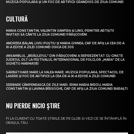
MUZICĂ POPULARĂ ȘI UN FOC DE ARTIFICII GRANDIOS DE ZIUA COMUNEI
CULTURĂ
MARIA CONSTANTIN, VALENTIN SANFIRA ȘI LINO, PRINTRE ARTIȘTII
INVITAȚI SĂ CÂNTE LA ZIUA COMUNEI PÂRȘCOVENI
ANDREEA BĂLAN, LIVIU PUȘTIU ȘI MARIA GHINEA, CAP DE AFIȘ LA CEA DE-A
XI-A EDIȚIE A ZILEI COMUNEI OSICA DE JOS
ANSAMBLUL „BRÂULEȚUL” DIN PÂRȘCOVENI A REPREZENTAT CU CINSTE
JUDEȚUL OLT LA FESTIVALUL INTERNAȚIONAL DE FOLCLOR „MARA” DE LA
SIGHETU MARMAȚIEI
SĂRBĂTOARE MARE LA VALEA MARE. MUZICĂ POPULARĂ, SPECTACOL DE
LASERE ȘI FOC DE ARTIFICII LA CEA DE-A IX-A EDIȚIE A ZILEI COMUNEI
SERBARE CÂMPENEASCĂ DE ZILE MARI. IRINA MARIA BIROU, MARIA
CONSTANTIN ȘI LAVINIA BÎRSOGHE, CAP DE AFIȘ LA ZIUA COMUNEI BĂRĂȘTI
NU PIERDE NICIO ȘTIRE
FI LA CURENT CU TOATE ȘTIRILE DE PE GLOB ȘI VEZI CE SE ÎNTÂMPLĂ ÎN
ORAȘUL TĂU.