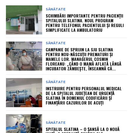
SĂNĂTATE
SCHIMBĂRI IMPORTANTE PENTRU PACIENȚII
SPITALULUI SLATINA. NOUL PROGRAM
PENTRU TELEFONUL PACIENTULUI ȘI REGULI
SIMPLIFICATE LA AMBULATORIU
SĂNĂTATE
CAMPANIE DE SPRIJIN LA SJU SLATINA
PENTRU NOU-NĂSCUȚII PREMATURI ȘI
MAMELE LOR. MANAGERUL COSMIN
FLOREANU: „CÂND O MAMĂ AFLATĂ LÂNGĂ
INCUBATOR ZÂMBEȘTE, ÎNSEAMNĂ CĂ...
SĂNĂTATE
INSTRUIRE PENTRU PERSONALUL MEDICAL
DE LA SPITALUL JUDEȚEAN DE URGENȚĂ
SLATINA ÎN DOMENIUL CODIFICĂRII ȘI
FINANȚĂRII CAZURILOR DE ACUȚI
SĂNĂTATE
SPITALUL SLATINA – O ȘANSĂ LA O NOUĂ