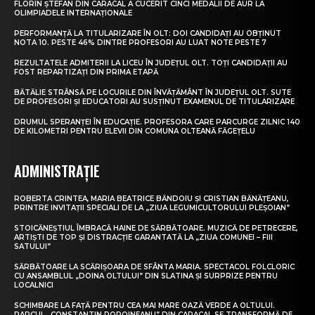
FLORIN ȘTEFAN DIN CARACAL A CUCERIT CINCI MEDALII DE AUR LA
OLIMPIADELE INTERNAȚIONALE
PERFORMANȚĂ LA TITULARIZARE ÎN OLT: DOI CANDIDAȚI AU OBȚINUT
NOTA 10. PESTE 46% DINTRE PROFESORI AU LUAT NOTE PESTE 7
REZULTATELE ADMITERII LA LICEU ÎN JUDEȚUL OLT. TOȚI CANDIDAȚII AU
FOST REPARTIZAȚI DIN PRIMA ETAPĂ
BĂTĂLIE STRÂNSĂ PE LOCURILE DIN ÎNVĂȚĂMÂNT ÎN JUDEȚUL OLT. SUTE
DE PROFESORI ȘI EDUCATORI AU SUSȚINUT EXAMENUL DE TITULARIZARE
DRUMUL SPERANȚEI ÎN EDUCAȚIE. PROFESORA CARE PARCURGE ZILNIC 140
DE KILOMETRI PENTRU ELEVII DIN COMUNA OLTEANĂ FĂGEȚELU
ADMINISTRAȚIE
ROBERTA CRINTEA, MARIA BEATRICE BĂNDOIU ȘI CRISTIAN BĂNĂȚEANU,
PRINTRE INVITAȚII SPECIALI DE LA „ZIUA LEGUMICULTORULUI PLEȘOIAN”
STOICĂNEȘTIUL ÎMBRACĂ HAINE DE SĂRBĂTOARE. MUZICĂ DE PETRECERE,
ARTIȘTI DE TOP ȘI DISTRACȚIE GARANTATĂ LA „ZIUA COMUNEI – FIII
SATULUI”
SĂRBĂTOARE LA SCĂRIȘOARA DE SFÂNTA MARIA. SPECTACOL FOLCLORIC
CU ANSAMBLUL „DOINA OLTULUI” DIN SLATINA ȘI SURPRIZE PENTRU
LOCALNICI
SCHIMBARE LA FAȚĂ PENTRU CEA MAI MARE OAZĂ VERDE A OLTULUI.
PARCUL „CONSTANTIN POROINEANU” DIN CARACAL SE TRANSFORMĂ DE