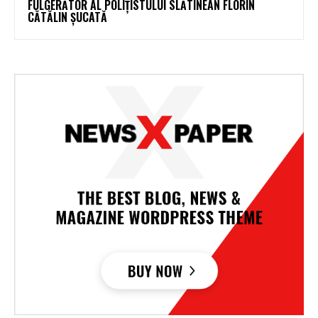
FULGERĂTOR AL POLIȚISTULUI SLĂTINEAN FLORIN
CĂTĂLIN ȘUCATĂ