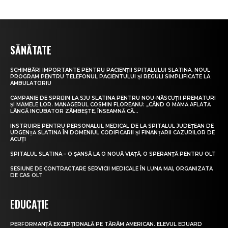
SĂNĂTATE
SCHIMBĂRI IMPORTANTE PENTRU PACIENȚII SPITALULUI SLATINA. NOUL
PROGRAM PENTRU TELEFONUL PACIENTULUI ȘI REGULI SIMPLIFICATE LA
AMBULATORIU
CAMPANIE DE SPRIJIN LA SJU SLATINA PENTRU NOU-NĂSCUȚII PREMATURI
ȘI MAMELE LOR. MANAGERUL COSMIN FLOREANU: „CÂND O MAMĂ AFLATĂ
LÂNGĂ INCUBATOR ZÂMBEȘTE, ÎNSEAMNĂ CĂ...
INSTRUIRE PENTRU PERSONALUL MEDICAL DE LA SPITALUL JUDEȚEAN DE
URGENȚĂ SLATINA ÎN DOMENIUL CODIFICĂRII ȘI FINANȚĂRII CAZURILOR DE
ACUȚI
SPITALUL SLATINA – O ȘANSĂ LA O NOUĂ VIAȚĂ, O SPERANȚĂ PENTRU OLT
SESIUNE DE CONTRACTARE SERVICII MEDICALE ÎN LUNA MAI, ORGANIZATĂ
DE CAS OLT
EDUCAȚIE
PERFORMANȚĂ EXCEPȚIONALĂ PE TĂRÂM AMERICAN. ELEVUL EDUARD