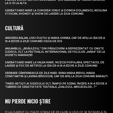
LA O ZI LA ALTA
SĂRBĂTOARE MARE LA CUNGREA! IONUȚ ȘI DOINIȚA DOLĂNESCU, NICULINA
STOICAN, SHONDY ȘI SHOW DE LASERE LA ZIUA COMUNEI
CULTURĂ
ANDREEA BĂLAN, LIVIU PUȘTIU ȘI MARIA GHINEA, CAP DE AFIȘ LA CEA DE-A
XI-A EDIȚIE A ZILEI COMUNEI OSICA DE JOS
ANSAMBLUL „BRÂULEȚUL” DIN PÂRȘCOVENI A REPREZENTAT CU CINSTE
JUDEȚUL OLT LA FESTIVALUL INTERNAȚIONAL DE FOLCLOR „MARA” DE LA
SIGHETU MARMAȚIEI
SĂRBĂTOARE MARE LA VALEA MARE. MUZICĂ POPULARĂ, SPECTACOL DE
LASERE ȘI FOC DE ARTIFICII LA CEA DE-A IX-A EDIȚIE A ZILEI COMUNEI
SERBARE CÂMPENEASCĂ DE ZILE MARI. IRINA MARIA BIROU, MARIA
CONSTANTIN ȘI LAVINIA BÎRSOGHE, CAP DE AFIȘ LA ZIUA COMUNEI BĂRĂȘTI
TINERI ARTIȘTI AI JUDEȚULUI OLT, ÎNAPOI PE SCENĂ. ÎNCEPE A IX-A EDIȚIE A
TABEREI DE CREATIVITATE TEATRALĂ „DIALOGUL ABSURZILOR…?”
NU PIERDE NICIO ȘTIRE
FI LA CURENT CU TOATE ȘTIRILE DE PE GLOB ȘI VEZI CE SE ÎNTÂMPLĂ ÎN