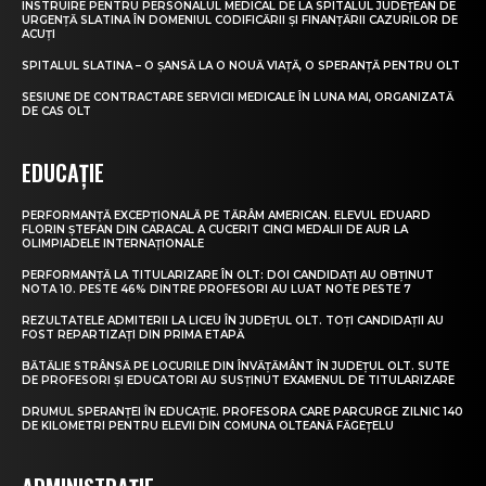
INSTRUIRE PENTRU PERSONALUL MEDICAL DE LA SPITALUL JUDEȚEAN DE
URGENȚĂ SLATINA ÎN DOMENIUL CODIFICĂRII ȘI FINANȚĂRII CAZURILOR DE
ACUȚI
SPITALUL SLATINA – O ȘANSĂ LA O NOUĂ VIAȚĂ, O SPERANȚĂ PENTRU OLT
SESIUNE DE CONTRACTARE SERVICII MEDICALE ÎN LUNA MAI, ORGANIZATĂ
DE CAS OLT
EDUCAȚIE
PERFORMANȚĂ EXCEPȚIONALĂ PE TĂRÂM AMERICAN. ELEVUL EDUARD
FLORIN ȘTEFAN DIN CARACAL A CUCERIT CINCI MEDALII DE AUR LA
OLIMPIADELE INTERNAȚIONALE
PERFORMANȚĂ LA TITULARIZARE ÎN OLT: DOI CANDIDAȚI AU OBȚINUT
NOTA 10. PESTE 46% DINTRE PROFESORI AU LUAT NOTE PESTE 7
REZULTATELE ADMITERII LA LICEU ÎN JUDEȚUL OLT. TOȚI CANDIDAȚII AU
FOST REPARTIZAȚI DIN PRIMA ETAPĂ
BĂTĂLIE STRÂNSĂ PE LOCURILE DIN ÎNVĂȚĂMÂNT ÎN JUDEȚUL OLT. SUTE
DE PROFESORI ȘI EDUCATORI AU SUSȚINUT EXAMENUL DE TITULARIZARE
DRUMUL SPERANȚEI ÎN EDUCAȚIE. PROFESORA CARE PARCURGE ZILNIC 140
DE KILOMETRI PENTRU ELEVII DIN COMUNA OLTEANĂ FĂGEȚELU