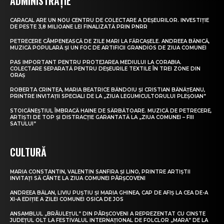
ADMINISTRAȚIE
CARACAL ARE UN NOU CENTRU DE COLECTARE A DEȘEURILOR. INVESTIȚIE
DE PESTE 3,8 MILIOANE LEI FINALIZATĂ PRIN PNRR
PETRECERE CÂMPENEASCĂ DE ZILE MARI LA FĂRCAȘELE. ANDREEA BĂNICĂ,
MUZICĂ POPULARĂ ȘI UN FOC DE ARTIFICII GRANDIOS DE ZIUA COMUNEI
PAS IMPORTANT PENTRU PROTEJAREA MEDIULUI LA CORABIA.
COLECTARE SEPARATĂ PENTRU DEȘEURILE TEXTILE ÎN TREI ZONE DIN
ORAȘ
ROBERTA CRINTEA, MARIA BEATRICE BĂNDOIU ȘI CRISTIAN BĂNĂȚEANU,
PRINTRE INVITAȚII SPECIALI DE LA „ZIUA LEGUMICULTORULUI PLEȘOIAN”
STOICĂNEȘTIUL ÎMBRACĂ HAINE DE SĂRBĂTOARE. MUZICĂ DE PETRECERE,
ARTIȘTI DE TOP ȘI DISTRACȚIE GARANTATĂ LA „ZIUA COMUNEI – FIII
SATULUI”
CULTURĂ
MARIA CONSTANTIN, VALENTIN SANFIRA ȘI LINO, PRINTRE ARTIȘTII
INVITAȚI SĂ CÂNTE LA ZIUA COMUNEI PÂRȘCOVENI
ANDREEA BĂLAN, LIVIU PUȘTIU ȘI MARIA GHINEA, CAP DE AFIȘ LA CEA DE-A
XI-A EDIȚIE A ZILEI COMUNEI OSICA DE JOS
ANSAMBLUL „BRÂULEȚUL” DIN PÂRȘCOVENI A REPREZENTAT CU CINSTE
JUDEȚUL OLT LA FESTIVALUL INTERNAȚIONAL DE FOLCLOR „MARA” DE LA