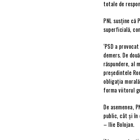
totale de respons
PNL susține că P
superficială, co
‘PSD a provocat 
demers. De două 
răspundere, al m
președintele Ro
obligația morală
forma viitorul gu
De asemenea, PNL
public, cât și î
– Ilie Bolojan.