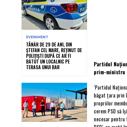
EVENIMENT
TÂNĂR DE 29 DE ANI, DIN
ȘTEFAN CEL MARE, REȚINUT DE
POLIȚIȘTI DUPĂ CE AR FI
BĂTUT UN LOCALNIC PE
Partidul Națio
TERASA UNUI BAR
prim-ministru
‘Partidul Naționa
băgat țara prin 
propriilor membr
cerem PSD să își
necesar pentru 
PSD’, se arată 