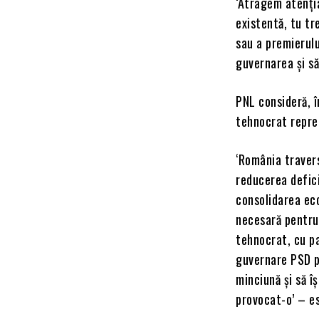
‘Atragem atenția
existentă, tu tr
sau a premierulu
guvernarea și să
PNL consideră, î
tehnocrat reprez
‘România travers
reducerea defici
consolidarea ec
necesară pentru 
tehnocrat, cu pa
guvernare PSD pr
minciună și să î
provocat-o’ – e