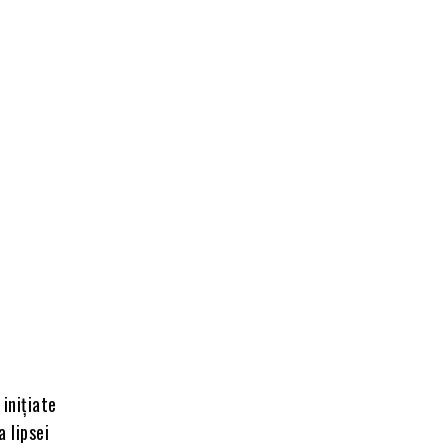
 inițiate
a lipsei