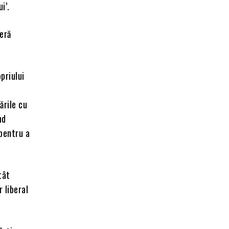
i’.
ieră
priului
ările cu
nd
 pentru a
tât
 liberal