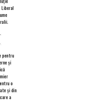
luție
l Liberal
asume
alii.
r
.
e pentru
erne și
ică
emier
pentru o
ate și din
 care a