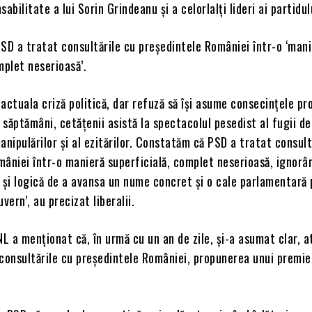
abilitate a lui Sorin Grindeanu și a celorlalți lideri ai partidulu
SD a tratat consultările cu președintele României într-o ‘man
mplet neserioasă’.
actuala criză politică, dar refuză să își asume consecințele pro
săptămâni, cetățenii asistă la spectacolul pesedist al fugii de
anipulărilor și al ezitărilor. Constatăm că PSD a tratat consult
mâniei într-o manieră superficială, complet neserioasă, ignorâ
 și logică de a avansa un nume concret și o cale parlamentară
vern’, au precizat liberalii.
 a menționat că, în urmă cu un an de zile, și-a asumat clar, a
n consultările cu președintele României, propunerea unui premier