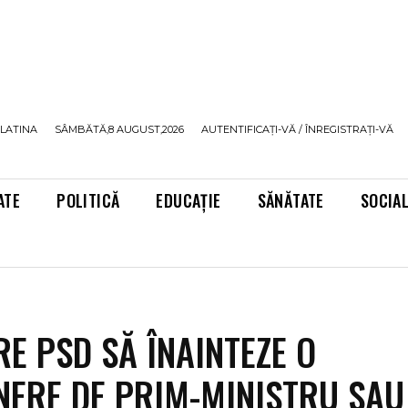
LATINA
SÂMBĂTĂ,8 AUGUST,2026
AUTENTIFICAȚI-VĂ / ÎNREGISTRAȚI-VĂ
ATE
POLITICĂ
EDUCAȚIE
SĂNĂTATE
SOCIA
RE PSD SĂ ÎNAINTEZE O
ERE DE PRIM-MINISTRU SAU