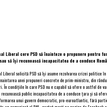
nal Liberal cere PSD să înainteze o propunere pentru fu
 sau să își recunoască incapacitatea de a conduce Româ
l Liberal solicită PSD să își asume rezolvarea crizei politice în
înaintarea unei propuneri concrete de prim-ministru, din rându
i. În condițiile în care PSD nu e capabil să ofere o astfel de va
 recunoască public incapacitatea de a conduce țara și să ofere
formarea unui guvern democratic, pro-euroatlantic, fără parti
într-un comunicat al PNL, postat marți pe pagina de Facebook a