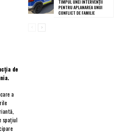
TIMPUL UNEI INTERVENȚII
PENTRU APLANAREA UNUI
CONFLICT DE FAMILIE
ncția de
nia.
 care a
rile
riantă,
 spațiul
cipare