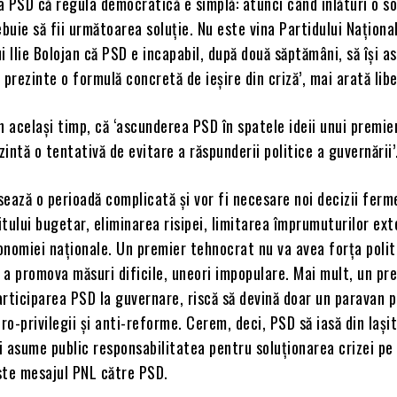
 PSD că regula democratică e simplă: atunci când înlături o so
ebuie să fii următoarea soluție. Nu este vina Partidului Naționa
i Ilie Bolojan că PSD e incapabil, după două săptămâni, să își 
 prezinte o formulă concretă de ieșire din criză’, mai arată liber
n același timp, că ‘ascunderea PSD în spatele ideii unui premie
intă o tentativă de evitare a răspunderii politice a guvernării’
ează o perioadă complicată și vor fi necesare noi decizii ferm
tului bugetar, eliminarea risipei, limitarea împrumuturilor ext
onomiei naționale. Un premier tehnocrat nu va avea forța polit
a promova măsuri dificile, uneori impopulare. Mai mult, un pr
rticiparea PSD la guvernare, riscă să devină doar un paravan 
o-privilegii și anti-reforme. Cerem, deci, PSD să iasă din lașit
și asume public responsabilitatea pentru soluționarea crizei pe
ste mesajul PNL către PSD.