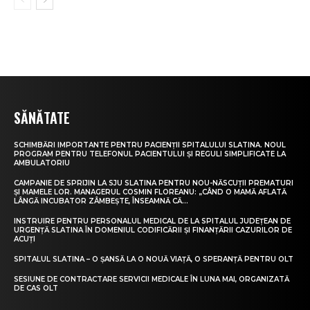
SĂNĂTATE
SCHIMBĂRI IMPORTANTE PENTRU PACIENȚII SPITALULUI SLATINA. NOUL
PROGRAM PENTRU TELEFONUL PACIENTULUI ȘI REGULI SIMPLIFICATE LA
AMBULATORIU
CAMPANIE DE SPRIJIN LA SJU SLATINA PENTRU NOU-NĂSCUȚII PREMATURI
ȘI MAMELE LOR. MANAGERUL COSMIN FLOREANU: „CÂND O MAMĂ AFLATĂ
LÂNGĂ INCUBATOR ZÂMBEȘTE, ÎNSEAMNĂ CĂ...
INSTRUIRE PENTRU PERSONALUL MEDICAL DE LA SPITALUL JUDEȚEAN DE
URGENȚĂ SLATINA ÎN DOMENIUL CODIFICĂRII ȘI FINANȚĂRII CAZURILOR DE
ACUȚI
SPITALUL SLATINA – O ȘANSĂ LA O NOUĂ VIAȚĂ, O SPERANȚĂ PENTRU OLT
SESIUNE DE CONTRACTARE SERVICII MEDICALE ÎN LUNA MAI, ORGANIZATĂ
DE CAS OLT