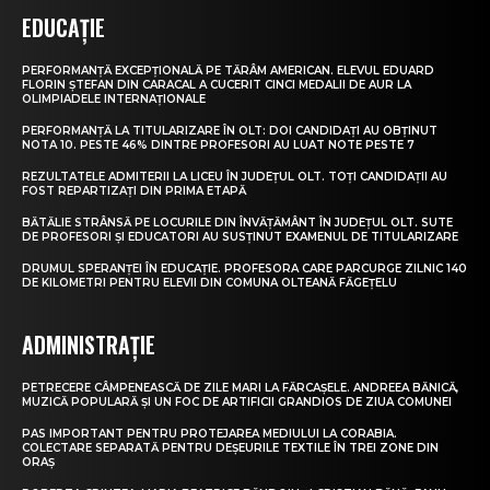
EDUCAȚIE
PERFORMANȚĂ EXCEPȚIONALĂ PE TĂRÂM AMERICAN. ELEVUL EDUARD
FLORIN ȘTEFAN DIN CARACAL A CUCERIT CINCI MEDALII DE AUR LA
OLIMPIADELE INTERNAȚIONALE
PERFORMANȚĂ LA TITULARIZARE ÎN OLT: DOI CANDIDAȚI AU OBȚINUT
NOTA 10. PESTE 46% DINTRE PROFESORI AU LUAT NOTE PESTE 7
REZULTATELE ADMITERII LA LICEU ÎN JUDEȚUL OLT. TOȚI CANDIDAȚII AU
FOST REPARTIZAȚI DIN PRIMA ETAPĂ
BĂTĂLIE STRÂNSĂ PE LOCURILE DIN ÎNVĂȚĂMÂNT ÎN JUDEȚUL OLT. SUTE
DE PROFESORI ȘI EDUCATORI AU SUSȚINUT EXAMENUL DE TITULARIZARE
DRUMUL SPERANȚEI ÎN EDUCAȚIE. PROFESORA CARE PARCURGE ZILNIC 140
DE KILOMETRI PENTRU ELEVII DIN COMUNA OLTEANĂ FĂGEȚELU
ADMINISTRAȚIE
PETRECERE CÂMPENEASCĂ DE ZILE MARI LA FĂRCAȘELE. ANDREEA BĂNICĂ,
MUZICĂ POPULARĂ ȘI UN FOC DE ARTIFICII GRANDIOS DE ZIUA COMUNEI
PAS IMPORTANT PENTRU PROTEJAREA MEDIULUI LA CORABIA.
COLECTARE SEPARATĂ PENTRU DEȘEURILE TEXTILE ÎN TREI ZONE DIN
ORAȘ