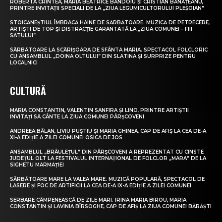
ROBERTA CRINTEA, MARIA BEATRICE BĂNDOIU ȘI CRISTIAN BĂNĂȚEANU,
PRINTRE INVITAȚII SPECIALI DE LA „ZIUA LEGUMICULTORULUI PLEȘOIAN”
STOICĂNEȘTIUL ÎMBRACĂ HAINE DE SĂRBĂTOARE. MUZICĂ DE PETRECERE,
ARTIȘTI DE TOP ȘI DISTRACȚIE GARANTATĂ LA „ZIUA COMUNEI – FIII
SATULUI”
SĂRBĂTOARE LA SCĂRIȘOARA DE SFÂNTA MARIA. SPECTACOL FOLCLORIC
CU ANSAMBLUL „DOINA OLTULUI” DIN SLATINA ȘI SURPRIZE PENTRU
LOCALNICI
CULTURĂ
MARIA CONSTANTIN, VALENTIN SANFIRA ȘI LINO, PRINTRE ARTIȘTII
INVITAȚI SĂ CÂNTE LA ZIUA COMUNEI PÂRȘCOVENI
ANDREEA BĂLAN, LIVIU PUȘTIU ȘI MARIA GHINEA, CAP DE AFIȘ LA CEA DE-A
XI-A EDIȚIE A ZILEI COMUNEI OSICA DE JOS
ANSAMBLUL „BRÂULEȚUL” DIN PÂRȘCOVENI A REPREZENTAT CU CINSTE
JUDEȚUL OLT LA FESTIVALUL INTERNAȚIONAL DE FOLCLOR „MARA” DE LA
SIGHETU MARMAȚIEI
SĂRBĂTOARE MARE LA VALEA MARE. MUZICĂ POPULARĂ, SPECTACOL DE
LASERE ȘI FOC DE ARTIFICII LA CEA DE-A IX-A EDIȚIE A ZILEI COMUNEI
SERBARE CÂMPENEASCĂ DE ZILE MARI. IRINA MARIA BIROU, MARIA
CONSTANTIN ȘI LAVINIA BÎRSOGHE, CAP DE AFIȘ LA ZIUA COMUNEI BĂRĂȘTI