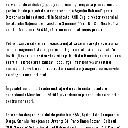
serviciilor de ambulanță județene, precum și ocuparea prin concurs a
posturilor de președinte și vicepreședinte Agenția Națională pentru
Dezvoltarea Infrastructurii în Sănătate (ANDIS) și director general al
Institutului Național de Transfuzie Sanguină ‘Prof. Dr. C.T. Nicolau”, a
anunțat Ministerul Sănătății într-un comunicat remis presei.
Potrivit sursei citate, prin această inițiativă se urmărește asigurarea
‘unui management stabil, performant și orientat’ către rezultate în
instituții esențiale pentru sănătatea publică din România, care au un rol
esențial în protejarea sănătății populației, gestionarea urgențelor
medicale, dezvoltarea infrastructurii sanitare și asigurarea rezervelor
de sânge la nivel național.
În paralel, consiliile de administrație din șapte unități sanitare
subordonate Ministerului Sănătății vor demara procedurile de selecție
pentru manageri.
Este vorba despre: Spitalul de psihiatrie ZAM, Spitalul de Recuperare
Borșa, Spitalul Județean de Urgență Sf. Pantelimon Focșani, Spitalul
‘N.N. Săveanu’ Vidra, Institutul Național de Endocrinologie ‘C. I. Parhon’,