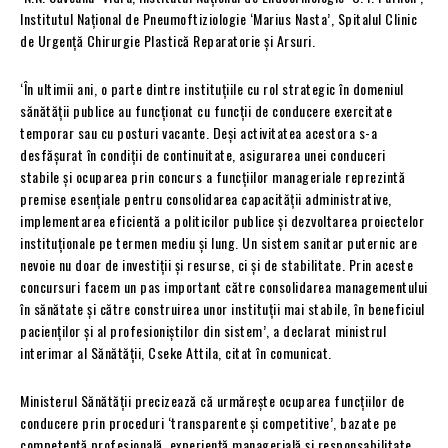
Institutul Național de Pneumoftiziologie ‘Marius Nasta’, Spitalul Clinic
de Urgență Chirurgie Plastică Reparatorie și Arsuri.
‘În ultimii ani, o parte dintre instituțiile cu rol strategic în domeniul
sănătății publice au funcționat cu funcții de conducere exercitate
temporar sau cu posturi vacante. Deși activitatea acestora s-a
desfășurat în condiții de continuitate, asigurarea unei conduceri
stabile și ocuparea prin concurs a funcțiilor manageriale reprezintă
premise esențiale pentru consolidarea capacității administrative,
implementarea eficientă a politicilor publice și dezvoltarea proiectelor
instituționale pe termen mediu și lung. Un sistem sanitar puternic are
nevoie nu doar de investiții și resurse, ci și de stabilitate. Prin aceste
concursuri facem un pas important către consolidarea managementului
în sănătate și către construirea unor instituții mai stabile, în beneficiul
pacienților și al profesioniștilor din sistem’, a declarat ministrul
interimar al Sănătății, Cseke Attila, citat în comunicat.
Ministerul Sănătății precizează că urmărește ocuparea funcțiilor de
conducere prin proceduri ‘transparente și competitive’, bazate pe
competență profesională, experiență managerială și responsabilitate