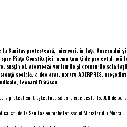
e la Sanitas protestează, miercuri, în fața Guvernului și
 spre Piața Constituției, nemulțumiți de proiectul noii l
re, susțin ei, afectează veniturile și drepturile salariați
istență socială, a declarat, pentru AGERPRES, președint
indicale, Leonard Bărăscu.
a, la protest sunt așteptate să participe peste 15.000 de per
ndicaliști de la Sanitas au pichetat sediul Ministerului Muncii.