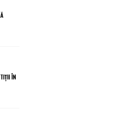
BĂ
IȚII ÎN