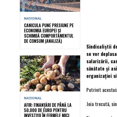
NAȚIONAL
CANICULA PUNE PRESIUNE PE
ECONOMIA EUROPEI ȘI
SCHIMBĂ COMPORTAMENTUL
DE CONSUM (ANALIZĂ)
Sindicaliștii d
se vor deplasa
salarizării, ca
sănătate și as
organizației s
Potrivit acestui
NAȚIONAL
Joia trecută, si
AFIR: FINANȚĂRI DE PÂNĂ LA
50.000 DE EURO PENTRU
INVESTIȚII ÎN FERMELE MICI