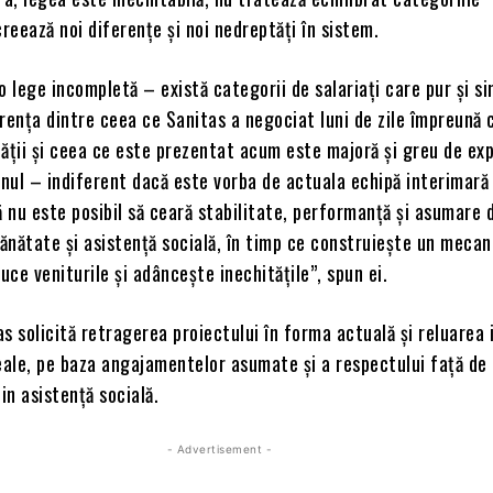
creează noi diferențe și noi nedreptăți în sistem.
o lege incompletă – există categorii de salariați care pur și s
rența dintre ceea ce Sanitas a negociat luni de zile împreună 
ății și ceea ce este prezentat acum este majoră și greu de exp
nul – indiferent dacă este vorba de actuala echipă interimară
nu este posibil să ceară stabilitate, performanță și asumare 
sănătate și asistență socială, în timp ce construiește un meca
duce veniturile și adâncește inechitățile”, spun ei.
s solicită retragerea proiectului în forma actuală și reluarea
eale, pe baza angajamentelor asumate și a respectului față de 
din asistență socială.
- Advertisement -