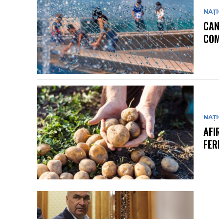
NAȚ
CAN
COM
NAȚ
AFI
FER