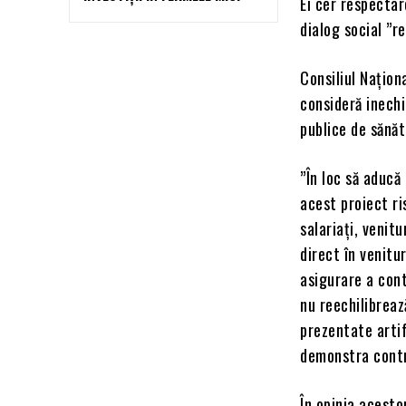
Ei cer respectar
dialog social ”re
Consiliul Naționa
consideră inechi
publice de sănăt
”În loc să aducă
acest proiect r
salariați, venit
direct în venitur
asigurare a cont
nu reechilibreaz
prezentate artif
demonstra contra
În opinia acesto