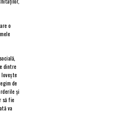
hităților,
care o
emele
socială,
e dintre
r lovește
 regim de
rderile și
 să fie
lată va