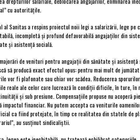
ea drepturilor salariale, deblocarea angajărilor, eliminarea inec
al” cu autoritățile.
l al Sanitas a respins proiectul noii legi a salarizării, lege pe 
tabilă, incompletă și profund defavorabilă angajaților din sist
ate și asistență socială.
 majorări de venituri pentru angajații din sănătate și asistență 
iscă să producă exact efectul opus: pentru mai mult de jumătat
urile vor fi plafonate sau chiar vor scădea. Reducerea sporurilo
ile reale ale celor care lucrează în condiții dificile, în ture, în
inuității și sub presiune. Compensațiile propuse nu acoperă pie
ă impactul financiar. Nu putem accepta ca veniturile oamenilor
icial ca fiind protejate, în timp ce realitatea din statele de p
riul”, au susținut sindicaliștii.
ra, legea este inechitabilă, nu tratează echilibrat categoriile