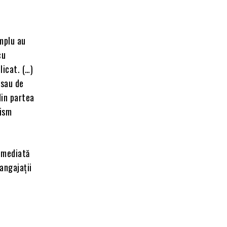
implu au
cu
licat. (…)
 sau de
din partea
nism
 imediată
angajații