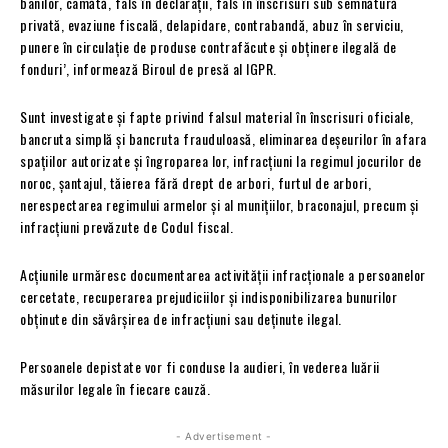
banilor, camătă, fals în declarații, fals în înscrisuri sub semnătură
privată, evaziune fiscală, delapidare, contrabandă, abuz în serviciu,
punere în circulație de produse contrafăcute și obținere ilegală de
fonduri’, informează Biroul de presă al IGPR.
Sunt investigate și fapte privind falsul material în înscrisuri oficiale,
bancruta simplă și bancruta frauduloasă, eliminarea deșeurilor în afara
spațiilor autorizate și îngroparea lor, infracțiuni la regimul jocurilor de
noroc, șantajul, tăierea fără drept de arbori, furtul de arbori,
nerespectarea regimului armelor și al munițiilor, braconajul, precum și
infracțiuni prevăzute de Codul fiscal.
Acțiunile urmăresc documentarea activității infracționale a persoanelor
cercetate, recuperarea prejudiciilor și indisponibilizarea bunurilor
obținute din săvârșirea de infracțiuni sau deținute ilegal.
Persoanele depistate vor fi conduse la audieri, în vederea luării
măsurilor legale în fiecare cauză.
- Advertisement -