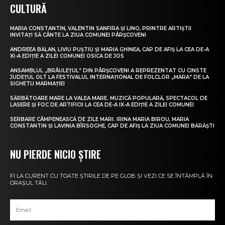
CULTURĂ
MARIA CONSTANTIN, VALENTIN SANFIRA ȘI LINO, PRINTRE ARTIȘTII
INVITAȚI SĂ CÂNTE LA ZIUA COMUNEI PÂRȘCOVENI
ANDREEA BĂLAN, LIVIU PUȘTIU ȘI MARIA GHINEA, CAP DE AFIȘ LA CEA DE-A
XI-A EDIȚIE A ZILEI COMUNEI OSICA DE JOS
ANSAMBLUL „BRÂULEȚUL” DIN PÂRȘCOVENI A REPREZENTAT CU CINSTE
JUDEȚUL OLT LA FESTIVALUL INTERNAȚIONAL DE FOLCLOR „MARA” DE LA
SIGHETU MARMAȚIEI
SĂRBĂTOARE MARE LA VALEA MARE. MUZICĂ POPULARĂ, SPECTACOL DE
LASERE ȘI FOC DE ARTIFICII LA CEA DE-A IX-A EDIȚIE A ZILEI COMUNEI
SERBARE CÂMPENEASCĂ DE ZILE MARI. IRINA MARIA BIROU, MARIA
CONSTANTIN ȘI LAVINIA BÎRSOGHE, CAP DE AFIȘ LA ZIUA COMUNEI BĂRĂȘTI
NU PIERDE NICIO ȘTIRE
FI LA CURENT CU TOATE ȘTIRILE DE PE GLOB ȘI VEZI CE SE ÎNTÂMPLĂ ÎN
ORAȘUL TĂU.