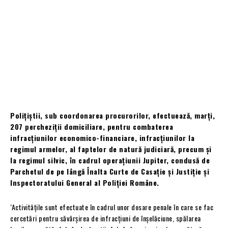
Polițiștii, sub coordonarea procurorilor, efectuează, marți,
207 percheziții domiciliare, pentru combaterea
infracțiunilor economico-financiare, infracțiunilor la
regimul armelor, al faptelor de natură judiciară, precum și
la regimul silvic, în cadrul operațiunii Jupiter, condusă de
Parchetul de pe lângă Înalta Curte de Casație și Justiție și
Inspectoratului General al Poliției Române.
‘Activitățile sunt efectuate în cadrul unor dosare penale în care se fac
cercetări pentru săvârșirea de infracțiuni de înșelăciune, spălarea