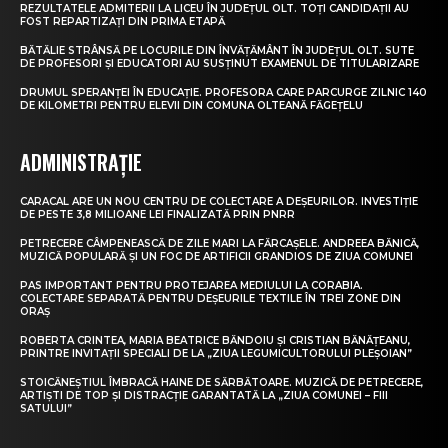
REZULTATELE ADMITERII LA LICEU ÎN JUDEȚUL OLT. TOȚI CANDIDAȚII AU
FOST REPARTIZAȚI DIN PRIMA ETAPĂ
BĂTĂLIE STRÂNSĂ PE LOCURILE DIN ÎNVĂȚĂMÂNT ÎN JUDEȚUL OLT. SUTE
DE PROFESORI ȘI EDUCATORI AU SUSȚINUT EXAMENUL DE TITULARIZARE
DRUMUL SPERANȚEI ÎN EDUCAȚIE. PROFESORA CARE PARCURGE ZILNIC 140
DE KILOMETRI PENTRU ELEVII DIN COMUNA OLTEANĂ FĂGEȚELU
ADMINISTRAȚIE
CARACAL ARE UN NOU CENTRU DE COLECTARE A DEȘEURILOR. INVESTIȚIE
DE PESTE 3,8 MILIOANE LEI FINALIZATĂ PRIN PNRR
PETRECERE CÂMPENEASCĂ DE ZILE MARI LA FĂRCAȘELE. ANDREEA BĂNICĂ,
MUZICĂ POPULARĂ ȘI UN FOC DE ARTIFICII GRANDIOS DE ZIUA COMUNEI
PAS IMPORTANT PENTRU PROTEJAREA MEDIULUI LA CORABIA.
COLECTARE SEPARATĂ PENTRU DEȘEURILE TEXTILE ÎN TREI ZONE DIN
ORAȘ
ROBERTA CRINTEA, MARIA BEATRICE BĂNDOIU ȘI CRISTIAN BĂNĂȚEANU,
PRINTRE INVITAȚII SPECIALI DE LA „ZIUA LEGUMICULTORULUI PLEȘOIAN”
STOICĂNEȘTIUL ÎMBRACĂ HAINE DE SĂRBĂTOARE. MUZICĂ DE PETRECERE,
ARTIȘTI DE TOP ȘI DISTRACȚIE GARANTATĂ LA „ZIUA COMUNEI – FIII
SATULUI”