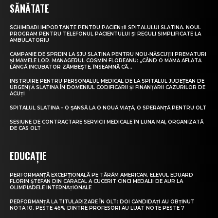
SĂNĂTATE
SCHIMBĂRI IMPORTANTE PENTRU PACIENȚII SPITALULUI SLATINA. NOUL
PROGRAM PENTRU TELEFONUL PACIENTULUI ȘI REGULI SIMPLIFICATE LA
AMBULATORIU
CAMPANIE DE SPRIJIN LA SJU SLATINA PENTRU NOU-NĂSCUȚII PREMATURI
ȘI MAMELE LOR. MANAGERUL COSMIN FLOREANU: „CÂND O MAMĂ AFLATĂ
LÂNGĂ INCUBATOR ZÂMBEȘTE, ÎNSEAMNĂ CĂ...
INSTRUIRE PENTRU PERSONALUL MEDICAL DE LA SPITALUL JUDEȚEAN DE
URGENȚĂ SLATINA ÎN DOMENIUL CODIFICĂRII ȘI FINANȚĂRII CAZURILOR DE
ACUȚI
SPITALUL SLATINA – O ȘANSĂ LA O NOUĂ VIAȚĂ, O SPERANȚĂ PENTRU OLT
SESIUNE DE CONTRACTARE SERVICII MEDICALE ÎN LUNA MAI, ORGANIZATĂ
DE CAS OLT
EDUCAȚIE
PERFORMANȚĂ EXCEPȚIONALĂ PE TĂRÂM AMERICAN. ELEVUL EDUARD
FLORIN ȘTEFAN DIN CARACAL A CUCERIT CINCI MEDALII DE AUR LA
OLIMPIADELE INTERNAȚIONALE
PERFORMANȚĂ LA TITULARIZARE ÎN OLT: DOI CANDIDAȚI AU OBȚINUT
NOTA 10. PESTE 46% DINTRE PROFESORI AU LUAT NOTE PESTE 7