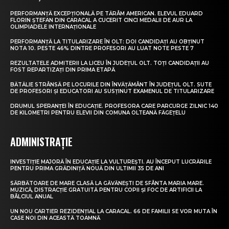
PERFORMANȚĂ EXCEPȚIONALĂ PE TĂRÂM AMERICAN. ELEVUL EDUARD
FLORIN ȘTEFAN DIN CARACAL A CUCERIT CINCI MEDALII DE AUR LA
OLIMPIADELE INTERNAȚIONALE
PERFORMANȚĂ LA TITULARIZARE ÎN OLT: DOI CANDIDAȚI AU OBȚINUT
NOTA 10. PESTE 46% DINTRE PROFESORI AU LUAT NOTE PESTE 7
REZULTATELE ADMITERII LA LICEU ÎN JUDEȚUL OLT. TOȚI CANDIDAȚII AU
FOST REPARTIZAȚI DIN PRIMA ETAPĂ
BĂTĂLIE STRÂNSĂ PE LOCURILE DIN ÎNVĂȚĂMÂNT ÎN JUDEȚUL OLT. SUTE
DE PROFESORI ȘI EDUCATORI AU SUSȚINUT EXAMENUL DE TITULARIZARE
DRUMUL SPERANȚEI ÎN EDUCAȚIE. PROFESORA CARE PARCURGE ZILNIC 140
DE KILOMETRI PENTRU ELEVII DIN COMUNA OLTEANĂ FĂGEȚELU
ADMINISTRAȚIE
INVESTIȚIE MAJORĂ ÎN EDUCAȚIE LA VULTUREȘTI. AU ÎNCEPUT LUCRĂRILE
PENTRU PRIMA GRĂDINIȚĂ NOUĂ DIN ULTIMII 35 DE ANI
SĂRBĂTOARE DE MARE CLASĂ LA GĂVĂNEȘTI DE SFÂNTA MARIA MARE.
MUZICĂ, DISTRACȚIE GRATUITĂ PENTRU COPII ȘI FOC DE ARTIFICII LA
BÂLCIUL ANUAL
UN NOU CARTIER REZIDENȚIAL LA CARACAL. 66 DE FAMILII SE VOR MUTA ÎN
CASE NOI DIN ACEASTĂ TOAMNĂ