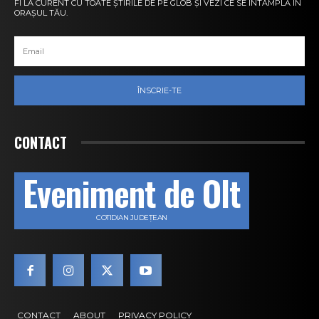
FI LA CURENT CU TOATE ȘTIRILE DE PE GLOB ȘI VEZI CE SE ÎNTÂMPLĂ ÎN
ORAȘUL TĂU.
ÎNSCRIE-TE
CONTACT
Eveniment de Olt
COTIDIAN JUDEȚEAN
CONTACT
ABOUT
PRIVACY POLICY