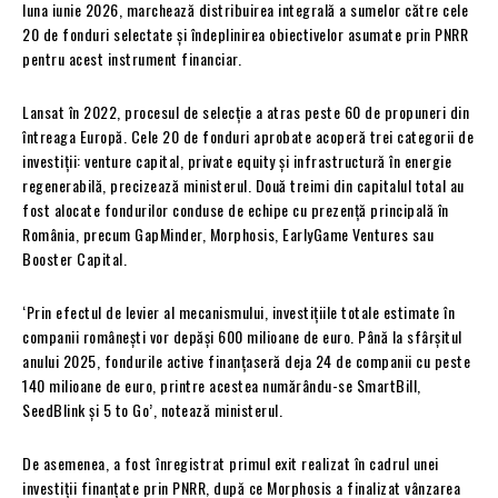
luna iunie 2026, marchează distribuirea integrală a sumelor către cele
20 de fonduri selectate și îndeplinirea obiectivelor asumate prin PNRR
pentru acest instrument financiar.
Lansat în 2022, procesul de selecție a atras peste 60 de propuneri din
întreaga Europă. Cele 20 de fonduri aprobate acoperă trei categorii de
investiții: venture capital, private equity și infrastructură în energie
regenerabilă, precizează ministerul. Două treimi din capitalul total au
fost alocate fondurilor conduse de echipe cu prezență principală în
România, precum GapMinder, Morphosis, EarlyGame Ventures sau
Booster Capital.
‘Prin efectul de levier al mecanismului, investițiile totale estimate în
companii românești vor depăși 600 milioane de euro. Până la sfârșitul
anului 2025, fondurile active finanțaseră deja 24 de companii cu peste
140 milioane de euro, printre acestea numărându-se SmartBill,
SeedBlink și 5 to Go’, notează ministerul.
De asemenea, a fost înregistrat primul exit realizat în cadrul unei
investiții finanțate prin PNRR, după ce Morphosis a finalizat vânzarea