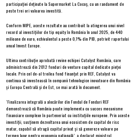
participației deținute la Supermarket La Cocoș, cu un randament de
peste trei ori valoarea investită.
Conform MIPE, aceste rezultate au contribuit la atingerea unui nivel
record al investițiilor de tip equity în România în anul 2025, de 440
milioane de euro, echivalentul a peste 0,1% din PIB, potrivit raportului
anual Invest Europe.
Ultima contribuție aprobată revine echipei Catalyst România, care
administrează din 2012 fonduri de venture capital dedicate pieței
locale. Prin cel de-al treilea fond finanțat prin REF, Catalyst va
continua să investească în companii tehnologice inovatoare din România
și Europa Centrală și de Est, se mai arată în document.
‘Finalizarea integrală a alocărilor din Fondul de Fonduri REF
demonstrează că România poate implementa cu succes mecanisme
financiare complexe în parteneriat cu instituțiile europene. Prin aceste
investiții, susținem dezvoltarea unui ecosistem de capital de risc
matur, capabil să atragă capital privat și să genereze valoare pe
termen lung pentru economia națională’, a declarat ministrul