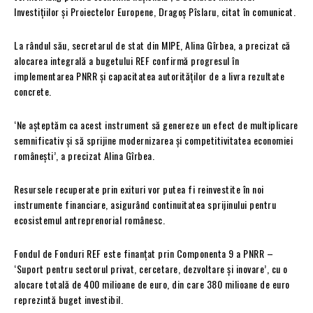
Investițiilor și Proiectelor Europene, Dragoș Pîslaru, citat în comunicat.
La rândul său, secretarul de stat din MIPE, Alina Gîrbea, a precizat că
alocarea integrală a bugetului REF confirmă progresul în
implementarea PNRR și capacitatea autorităților de a livra rezultate
concrete.
‘Ne așteptăm ca acest instrument să genereze un efect de multiplicare
semnificativ și să sprijine modernizarea și competitivitatea economiei
românești’, a precizat Alina Gîrbea.
Resursele recuperate prin exituri vor putea fi reinvestite în noi
instrumente financiare, asigurând continuitatea sprijinului pentru
ecosistemul antreprenorial românesc.
Fondul de Fonduri REF este finanțat prin Componenta 9 a PNRR –
‘Suport pentru sectorul privat, cercetare, dezvoltare și inovare’, cu o
alocare totală de 400 milioane de euro, din care 380 milioane de euro
reprezintă buget investibil.