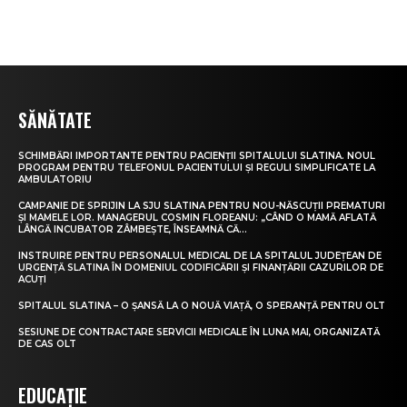
SĂNĂTATE
SCHIMBĂRI IMPORTANTE PENTRU PACIENȚII SPITALULUI SLATINA. NOUL
PROGRAM PENTRU TELEFONUL PACIENTULUI ȘI REGULI SIMPLIFICATE LA
AMBULATORIU
CAMPANIE DE SPRIJIN LA SJU SLATINA PENTRU NOU-NĂSCUȚII PREMATURI
ȘI MAMELE LOR. MANAGERUL COSMIN FLOREANU: „CÂND O MAMĂ AFLATĂ
LÂNGĂ INCUBATOR ZÂMBEȘTE, ÎNSEAMNĂ CĂ...
INSTRUIRE PENTRU PERSONALUL MEDICAL DE LA SPITALUL JUDEȚEAN DE
URGENȚĂ SLATINA ÎN DOMENIUL CODIFICĂRII ȘI FINANȚĂRII CAZURILOR DE
ACUȚI
SPITALUL SLATINA – O ȘANSĂ LA O NOUĂ VIAȚĂ, O SPERANȚĂ PENTRU OLT
SESIUNE DE CONTRACTARE SERVICII MEDICALE ÎN LUNA MAI, ORGANIZATĂ
DE CAS OLT
EDUCAȚIE