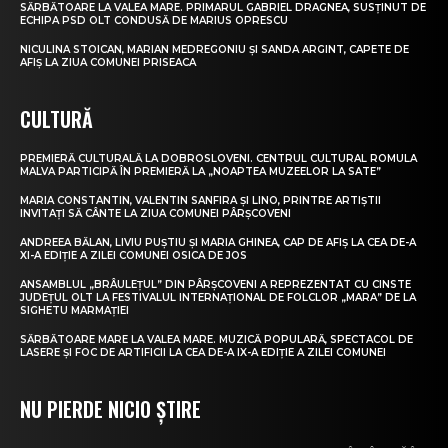
SĂRBĂTOARE LA VALEA MARE. PRIMARUL GABRIEL DRAGNEA, SUSȚINUT DE
ECHIPA PSD OLT CONDUSĂ DE MARIUS OPRESCU
NICULINA STOICAN, MARIAN MEDREGONIU ȘI SANDA ARGINT, CAPETE DE
AFIȘ LA ZIUA COMUNEI PRISEACA
CULTURĂ
PREMIERĂ CULTURALĂ LA DOBROSLOVENI. CENTRUL CULTURAL ROMULA
MALVA PARTICIPĂ ÎN PREMIERĂ LA „NOAPTEA MUZEELOR LA SATE”
MARIA CONSTANTIN, VALENTIN SANFIRA ȘI LINO, PRINTRE ARTIȘTII
INVITAȚI SĂ CÂNTE LA ZIUA COMUNEI PÂRȘCOVENI
ANDREEA BĂLAN, LIVIU PUȘTIU ȘI MARIA GHINEA, CAP DE AFIȘ LA CEA DE-A
XI-A EDIȚIE A ZILEI COMUNEI OSICA DE JOS
ANSAMBLUL „BRÂULEȚUL” DIN PÂRȘCOVENI A REPREZENTAT CU CINSTE
JUDEȚUL OLT LA FESTIVALUL INTERNAȚIONAL DE FOLCLOR „MARA” DE LA
SIGHETU MARMAȚIEI
SĂRBĂTOARE MARE LA VALEA MARE. MUZICĂ POPULARĂ, SPECTACOL DE
LASERE ȘI FOC DE ARTIFICII LA CEA DE-A IX-A EDIȚIE A ZILEI COMUNEI
NU PIERDE NICIO ȘTIRE