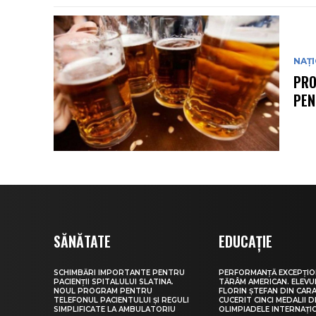
NAȚ
PRO
PEN
SĂNĂTATE
EDUCAȚIE
SCHIMBĂRI IMPORTANTE PENTRU
PERFORMANȚĂ EXCEPȚIO
PACIENȚII SPITALULUI SLATINA.
TĂRÂM AMERICAN. ELEV
NOUL PROGRAM PENTRU
FLORIN ȘTEFAN DIN CARA
TELEFONUL PACIENTULUI ȘI REGULI
CUCERIT CINCI MEDALII D
SIMPLIFICATE LA AMBULATORIU
OLIMPIADELE INTERNAȚI