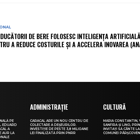
IONAL
DUCĂTORII DE BERE FOLOSESC INTELIGENȚA ARTIFICIAL
TRU A REDUCE COSTURILE ȘI A ACCELERA INOVAREA (AN
ADMINISTRAȚIE
CULTURĂ
NALĂ PE
CARACAL ARE UN NOU CENTRU DE
MARIA CONSTANTIN, 
UL EDUARD
COLECTARE A DEȘEURILOR.
SANFIRA ȘI LINO, PRI
CAL A
INVESTIȚIE DE PESTE 3,8 MILIOANE
INVITAȚI SĂ CÂNTE LA
E AUR LA
LEI FINALIZATĂ PRIN PNRR
COMUNEI PÂRȘCOVEN
ONALE