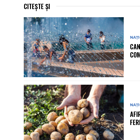
CITEȘTE ȘI
NAȚ
CAN
COM
NAȚ
AFI
FER