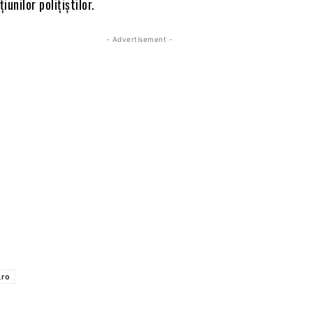
unilor polițiștilor.
- Advertisement -
.ro