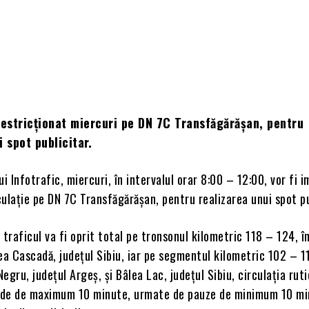
restricționat miercuri pe DN 7C Transfăgărășan, pentru
i spot publicitar.
ui Infotrafic, miercuri, în intervalul orar 8:00 – 12:00, vor fi 
rculație pe DN 7C Transfăgărășan, pentru realizarea unui spot pu
 traficul va fi oprit total pe tronsonul kilometric 118 – 124, î
ea Cascadă, județul Sibiu, iar pe segmentul kilometric 102 – 11
egru, județul Argeș, și Bâlea Lac, județul Sibiu, circulația ruti
oade de maximum 10 minute, urmate de pauze de minimum 10 mi