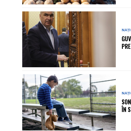
NAȚ
GUV
PRE
NAȚ
SON
ÎN 