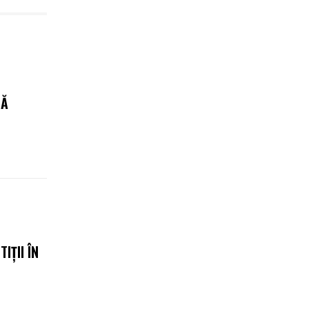
BĂ
IȚII ÎN