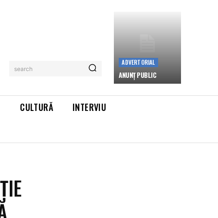
ADVERTORIAL
search
ANUNȚ PUBLIC
L
CULTURĂ
INTERVIU
ȚIE
Ă