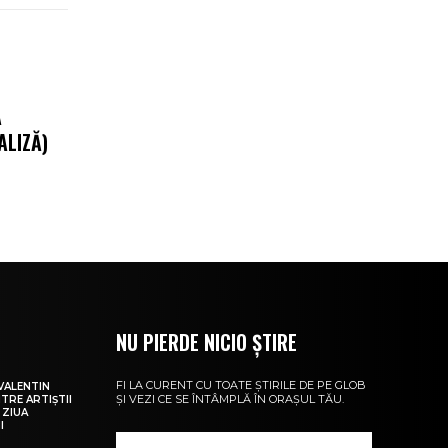
Ă
ALIZĂ)
NU PIERDE NICIO ȘTIRE
FI LA CURENT CU TOATE ȘTIRILE DE PE GLOB
VALENTIN
ȘI VEZI CE SE ÎNTÂMPLĂ ÎN ORAȘUL TĂU.
NTRE ARTIȘTII
 ZIUA
I