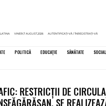
LATINA
VINERI,7 AUGUST,2026
AUTENTIFICAȚI-VĂ / ÎNREGISTRAȚI-VĂ
ATE
POLITICĂ
EDUCAȚIE
SĂNĂTATE
SOCIA
AFIC: RESTRICȚII DE CIRCULA
NSFĂGĂRĂȘAN. SE REALIZEAZ