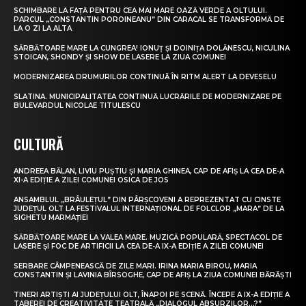
SCHIMBARE LA FAȚĂ PENTRU CEA MAI MARE OAZĂ VERDE A OLTULUI.
PARCUL „CONSTANTIN POROINEANU” DIN CARACAL SE TRANSFORMĂ DE
LA O ZI LA ALTA
SĂRBĂTOARE MARE LA CUNGREA! IONUȚ ȘI DOINIȚA DOLĂNESCU, NICULINA
STOICAN, SHONDY ȘI SHOW DE LASERE LA ZIUA COMUNEI
MODERNIZAREA DRUMURILOR CONTINUĂ ÎN RITM ALERT LA DEVESELU
SLATINA. MUNICIPALITATEA CONTINUĂ LUCRĂRILE DE MODERNIZARE PE
BULEVARDUL NICOLAE TITULESCU
CULTURĂ
ANDREEA BĂLAN, LIVIU PUȘTIU ȘI MARIA GHINEA, CAP DE AFIȘ LA CEA DE-A
XI-A EDIȚIE A ZILEI COMUNEI OSICA DE JOS
ANSAMBLUL „BRÂULEȚUL” DIN PÂRȘCOVENI A REPREZENTAT CU CINSTE
JUDEȚUL OLT LA FESTIVALUL INTERNAȚIONAL DE FOLCLOR „MARA” DE LA
SIGHETU MARMAȚIEI
SĂRBĂTOARE MARE LA VALEA MARE. MUZICĂ POPULARĂ, SPECTACOL DE
LASERE ȘI FOC DE ARTIFICII LA CEA DE-A IX-A EDIȚIE A ZILEI COMUNEI
SERBARE CÂMPENEASCĂ DE ZILE MARI. IRINA MARIA BIROU, MARIA
CONSTANTIN ȘI LAVINIA BÎRSOGHE, CAP DE AFIȘ LA ZIUA COMUNEI BĂRĂȘTI
TINERI ARTIȘTI AI JUDEȚULUI OLT, ÎNAPOI PE SCENĂ. ÎNCEPE A IX-A EDIȚIE A
TABEREI DE CREATIVITATE TEATRALĂ „DIALOGUL ABSURZILOR…?”