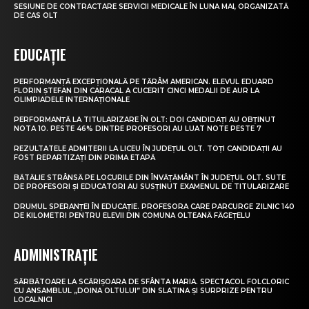
SESIUNE DE CONTRACTARE SERVICII MEDICALE ÎN LUNA MAI, ORGANIZATĂ
DE CAS OLT
EDUCAȚIE
PERFORMANȚĂ EXCEPȚIONALĂ PE TĂRÂM AMERICAN. ELEVUL EDUARD
FLORIN ȘTEFAN DIN CARACAL A CUCERIT CINCI MEDALII DE AUR LA
OLIMPIADELE INTERNAȚIONALE
PERFORMANȚĂ LA TITULARIZARE ÎN OLT: DOI CANDIDAȚI AU OBȚINUT
NOTA 10. PESTE 46% DINTRE PROFESORI AU LUAT NOTE PESTE 7
REZULTATELE ADMITERII LA LICEU ÎN JUDEȚUL OLT. TOȚI CANDIDAȚII AU
FOST REPARTIZAȚI DIN PRIMA ETAPĂ
BĂTĂLIE STRÂNSĂ PE LOCURILE DIN ÎNVĂȚĂMÂNT ÎN JUDEȚUL OLT. SUTE
DE PROFESORI ȘI EDUCATORI AU SUSȚINUT EXAMENUL DE TITULARIZARE
DRUMUL SPERANȚEI ÎN EDUCAȚIE. PROFESORA CARE PARCURGE ZILNIC 140
DE KILOMETRI PENTRU ELEVII DIN COMUNA OLTEANĂ FĂGEȚELU
ADMINISTRAȚIE
SĂRBĂTOARE LA SCĂRIȘOARA DE SFÂNTA MARIA. SPECTACOL FOLCLORIC
CU ANSAMBLUL „DOINA OLTULUI” DIN SLATINA ȘI SURPRIZE PENTRU
LOCALNICI