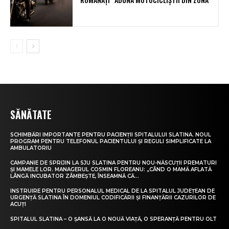
SĂNĂTATE
SCHIMBĂRI IMPORTANTE PENTRU PACIENȚII SPITALULUI SLATINA. NOUL
PROGRAM PENTRU TELEFONUL PACIENTULUI ȘI REGULI SIMPLIFICATE LA
AMBULATORIU
CAMPANIE DE SPRIJIN LA SJU SLATINA PENTRU NOU-NĂSCUȚII PREMATURI
ȘI MAMELE LOR. MANAGERUL COSMIN FLOREANU: „CÂND O MAMĂ AFLATĂ
LÂNGĂ INCUBATOR ZÂMBEȘTE, ÎNSEAMNĂ CĂ...
INSTRUIRE PENTRU PERSONALUL MEDICAL DE LA SPITALUL JUDEȚEAN DE
URGENȚĂ SLATINA ÎN DOMENIUL CODIFICĂRII ȘI FINANȚĂRII CAZURILOR DE
ACUȚI
SPITALUL SLATINA – O ȘANSĂ LA O NOUĂ VIAȚĂ, O SPERANȚĂ PENTRU OLT