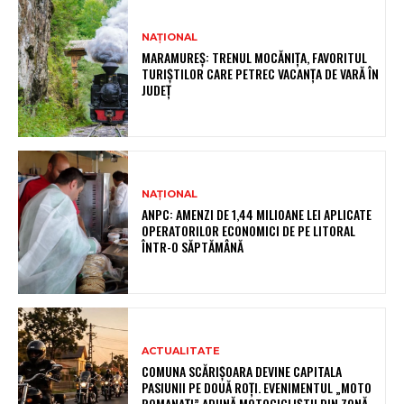
NAȚIONAL
MARAMUREȘ: TRENUL MOCĂNIȚA, FAVORITUL
TURIȘTILOR CARE PETREC VACANȚA DE VARĂ ÎN
JUDEȚ
NAȚIONAL
ANPC: AMENZI DE 1,44 MILIOANE LEI APLICATE
OPERATORILOR ECONOMICI DE PE LITORAL
ÎNTR-O SĂPTĂMÂNĂ
ACTUALITATE
COMUNA SCĂRIȘOARA DEVINE CAPITALA
PASIUNII PE DOUĂ ROȚI. EVENIMENTUL „MOTO
ROMANAȚI” ADUNĂ MOTOCICLIȘTII DIN ZONĂ