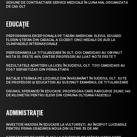
SESIUNE DE CONTRACTARE SERVICII MEDICALE ÎN LUNA MAI, ORGANIZATĂ
DE CAS OLT
EDUCAȚIE
PERFORMANȚĂ EXCEPȚIONALĂ PE TĂRÂM AMERICAN. ELEVUL EDUARD
FLORIN ȘTEFAN DIN CARACAL A CUCERIT CINCI MEDALII DE AUR LA
OLIMPIADELE INTERNAȚIONALE
PERFORMANȚĂ LA TITULARIZARE ÎN OLT: DOI CANDIDAȚI AU OBȚINUT
NOTA 10. PESTE 46% DINTRE PROFESORI AU LUAT NOTE PESTE 7
REZULTATELE ADMITERII LA LICEU ÎN JUDEȚUL OLT. TOȚI CANDIDAȚII AU
FOST REPARTIZAȚI DIN PRIMA ETAPĂ
BĂTĂLIE STRÂNSĂ PE LOCURILE DIN ÎNVĂȚĂMÂNT ÎN JUDEȚUL OLT. SUTE
DE PROFESORI ȘI EDUCATORI AU SUSȚINUT EXAMENUL DE TITULARIZARE
DRUMUL SPERANȚEI ÎN EDUCAȚIE. PROFESORA CARE PARCURGE ZILNIC 140
DE KILOMETRI PENTRU ELEVII DIN COMUNA OLTEANĂ FĂGEȚELU
ADMINISTRAȚIE
INVESTIȚIE MAJORĂ ÎN EDUCAȚIE LA VULTUREȘTI. AU ÎNCEPUT LUCRĂRILE
PENTRU PRIMA GRĂDINIȚĂ NOUĂ DIN ULTIMII 35 DE ANI