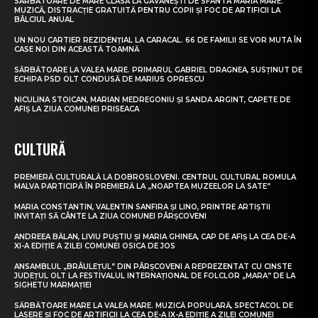
SĂRBĂTOARE DE MARE CLASĂ LA GĂVĂNEȘTI DE SFÂNTA MARIA MARE.
MUZICĂ, DISTRACȚIE GRATUITĂ PENTRU COPII ȘI FOC DE ARTIFICII LA
BÂLCIUL ANUAL
UN NOU CARTIER REZIDENȚIAL LA CARACAL. 66 DE FAMILII SE VOR MUTA ÎN
CASE NOI DIN ACEASTĂ TOAMNĂ
SĂRBĂTOARE LA VALEA MARE. PRIMARUL GABRIEL DRAGNEA, SUSȚINUT DE
ECHIPA PSD OLT CONDUSĂ DE MARIUS OPRESCU
NICULINA STOICAN, MARIAN MEDREGONIU ȘI SANDA ARGINT, CAPETE DE
AFIȘ LA ZIUA COMUNEI PRISEACA
CULTURĂ
PREMIERĂ CULTURALĂ LA DOBROSLOVENI. CENTRUL CULTURAL ROMULA
MALVA PARTICIPĂ ÎN PREMIERĂ LA „NOAPTEA MUZEELOR LA SATE”
MARIA CONSTANTIN, VALENTIN SANFIRA ȘI LINO, PRINTRE ARTIȘTII
INVITAȚI SĂ CÂNTE LA ZIUA COMUNEI PÂRȘCOVENI
ANDREEA BĂLAN, LIVIU PUȘTIU ȘI MARIA GHINEA, CAP DE AFIȘ LA CEA DE-A
XI-A EDIȚIE A ZILEI COMUNEI OSICA DE JOS
ANSAMBLUL „BRÂULEȚUL” DIN PÂRȘCOVENI A REPREZENTAT CU CINSTE
JUDEȚUL OLT LA FESTIVALUL INTERNAȚIONAL DE FOLCLOR „MARA” DE LA
SIGHETU MARMAȚIEI
SĂRBĂTOARE MARE LA VALEA MARE. MUZICĂ POPULARĂ, SPECTACOL DE
LASERE ȘI FOC DE ARTIFICII LA CEA DE-A IX-A EDIȚIE A ZILEI COMUNEI