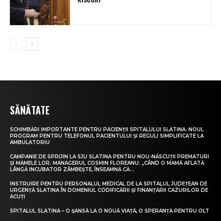
SĂNĂTATE
SCHIMBĂRI IMPORTANTE PENTRU PACIENȚII SPITALULUI SLATINA. NOUL
PROGRAM PENTRU TELEFONUL PACIENTULUI ȘI REGULI SIMPLIFICATE LA
AMBULATORIU
CAMPANIE DE SPRIJIN LA SJU SLATINA PENTRU NOU-NĂSCUȚII PREMATURI
ȘI MAMELE LOR. MANAGERUL COSMIN FLOREANU: „CÂND O MAMĂ AFLATĂ
LÂNGĂ INCUBATOR ZÂMBEȘTE, ÎNSEAMNĂ CĂ...
INSTRUIRE PENTRU PERSONALUL MEDICAL DE LA SPITALUL JUDEȚEAN DE
URGENȚĂ SLATINA ÎN DOMENIUL CODIFICĂRII ȘI FINANȚĂRII CAZURILOR DE
ACUȚI
SPITALUL SLATINA – O ȘANSĂ LA O NOUĂ VIAȚĂ, O SPERANȚĂ PENTRU OLT