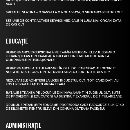
URGENȚĂ SLATINA ÎN DOMENIUL CODIFICĂRII ȘI FINANȚĂRII CAZURILOR DE
ACUȚI
SPITALUL SLATINA – O ȘANSĂ LA O NOUĂ VIAȚĂ, O SPERANȚĂ PENTRU OLT
SESIUNE DE CONTRACTARE SERVICII MEDICALE ÎN LUNA MAI, ORGANIZATĂ
DE CAS OLT
EDUCAȚIE
PERFORMANȚĂ EXCEPȚIONALĂ PE TĂRÂM AMERICAN. ELEVUL EDUARD
FLORIN ȘTEFAN DIN CARACAL A CUCERIT CINCI MEDALII DE AUR LA
OLIMPIADELE INTERNAȚIONALE
PERFORMANȚĂ LA TITULARIZARE ÎN OLT: DOI CANDIDAȚI AU OBȚINUT
NOTA 10. PESTE 46% DINTRE PROFESORI AU LUAT NOTE PESTE 7
REZULTATELE ADMITERII LA LICEU ÎN JUDEȚUL OLT. TOȚI CANDIDAȚII AU
FOST REPARTIZAȚI DIN PRIMA ETAPĂ
BĂTĂLIE STRÂNSĂ PE LOCURILE DIN ÎNVĂȚĂMÂNT ÎN JUDEȚUL OLT. SUTE
DE PROFESORI ȘI EDUCATORI AU SUSȚINUT EXAMENUL DE TITULARIZARE
DRUMUL SPERANȚEI ÎN EDUCAȚIE. PROFESORA CARE PARCURGE ZILNIC 140
DE KILOMETRI PENTRU ELEVII DIN COMUNA OLTEANĂ FĂGEȚELU
ADMINISTRAȚIE