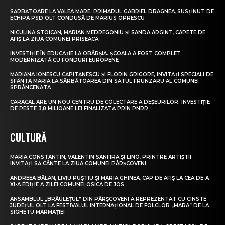
SĂRBĂTOARE LA VALEA MARE. PRIMARUL GABRIEL DRAGNEA, SUSȚINUT DE
ECHIPA PSD OLT CONDUSĂ DE MARIUS OPRESCU
NICULINA STOICAN, MARIAN MEDREGONIU ȘI SANDA ARGINT, CAPETE DE
AFIȘ LA ZIUA COMUNEI PRISEACA
INVESTIȚIE ÎN EDUCAȚIE LA OBÂRȘIA. ȘCOALA A FOST COMPLET
MODERNIZATĂ CU FONDURI EUROPENE
MARIANA IONESCU CĂPITĂNESCU ȘI FLORIN GRIGORE, INVITAȚI SPECIALI DE
SFÂNTA MARIA LA SĂRBĂTOAREA DIN SATUL FRUNZARU AL COMUNEI
SPRÂNCENATA
CARACAL ARE UN NOU CENTRU DE COLECTARE A DEȘEURILOR. INVESTIȚIE
DE PESTE 3,8 MILIOANE LEI FINALIZATĂ PRIN PNRR
CULTURĂ
MARIA CONSTANTIN, VALENTIN SANFIRA ȘI LINO, PRINTRE ARTIȘTII
INVITAȚI SĂ CÂNTE LA ZIUA COMUNEI PÂRȘCOVENI
ANDREEA BĂLAN, LIVIU PUȘTIU ȘI MARIA GHINEA, CAP DE AFIȘ LA CEA DE-A
XI-A EDIȚIE A ZILEI COMUNEI OSICA DE JOS
ANSAMBLUL „BRÂULEȚUL” DIN PÂRȘCOVENI A REPREZENTAT CU CINSTE
JUDEȚUL OLT LA FESTIVALUL INTERNAȚIONAL DE FOLCLOR „MARA” DE LA
SIGHETU MARMAȚIEI