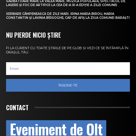
SĂRBĂTOARE MARE LA VALEA MARE. MUZICĂ POPULARĂ, SPECTACOL DE
LASERE ȘI FOC DE ARTIFICII LA CEA DE-A IX-A EDIȚIE A ZILEI COMUNEI
SERBARE CÂMPENEASCĂ DE ZILE MARI. IRINA MARIA BIROU, MARIA
CONSTANTIN ȘI LAVINIA BÎRSOGHE, CAP DE AFIȘ LA ZIUA COMUNEI BĂRĂȘTI
NU PIERDE NICIO ȘTIRE
FI LA CURENT CU TOATE ȘTIRILE DE PE GLOB ȘI VEZI CE SE ÎNTÂMPLĂ ÎN
ORAȘUL TĂU.
ÎNSCRIE-TE
CONTACT
Eveniment de Olt