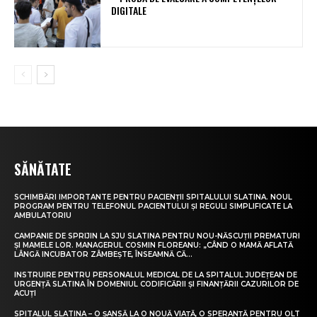
DIGITALE
SĂNĂTATE
SCHIMBĂRI IMPORTANTE PENTRU PACIENȚII SPITALULUI SLATINA. NOUL
PROGRAM PENTRU TELEFONUL PACIENTULUI ȘI REGULI SIMPLIFICATE LA
AMBULATORIU
CAMPANIE DE SPRIJIN LA SJU SLATINA PENTRU NOU-NĂSCUȚII PREMATURI
ȘI MAMELE LOR. MANAGERUL COSMIN FLOREANU: „CÂND O MAMĂ AFLATĂ
LÂNGĂ INCUBATOR ZÂMBEȘTE, ÎNSEAMNĂ CĂ...
INSTRUIRE PENTRU PERSONALUL MEDICAL DE LA SPITALUL JUDEȚEAN DE
URGENȚĂ SLATINA ÎN DOMENIUL CODIFICĂRII ȘI FINANȚĂRII CAZURILOR DE
ACUȚI
SPITALUL SLATINA – O ȘANSĂ LA O NOUĂ VIAȚĂ, O SPERANȚĂ PENTRU OLT