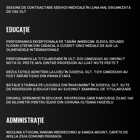
SESIUNE DE CONTRACTARE SERVICII MEDICALE ÎN LUNA MAI, ORGANIZATĂ
DE CAS OLT
EDUCAȚIE
PERFORMANȚĂ EXCEPȚIONALĂ PE TĂRÂM AMERICAN. ELEVUL EDUARD
FLORIN ȘTEFAN DIN CARACAL A CUCERIT CINCI MEDALII DE AUR LA
OLIMPIADELE INTERNAȚIONALE
PERFORMANȚĂ LA TITULARIZARE ÎN OLT: DOI CANDIDAȚI AU OBȚINUT
NOTA 10. PESTE 46% DINTRE PROFESORI AU LUAT NOTE PESTE 7
REZULTATELE ADMITERII LA LICEU ÎN JUDEȚUL OLT. TOȚI CANDIDAȚII AU
FOST REPARTIZAȚI DIN PRIMA ETAPĂ
BĂTĂLIE STRÂNSĂ PE LOCURILE DIN ÎNVĂȚĂMÂNT ÎN JUDEȚUL OLT. SUTE
DE PROFESORI ȘI EDUCATORI AU SUSȚINUT EXAMENUL DE TITULARIZARE
DRUMUL SPERANȚEI ÎN EDUCAȚIE. PROFESORA CARE PARCURGE ZILNIC 140
DE KILOMETRI PENTRU ELEVII DIN COMUNA OLTEANĂ FĂGEȚELU
ADMINISTRAȚIE
NICULINA STOICAN, MARIAN MEDREGONIU ȘI SANDA ARGINT, CAPETE DE
AFIȘ LA ZIUA COMUNEI PRISEACA