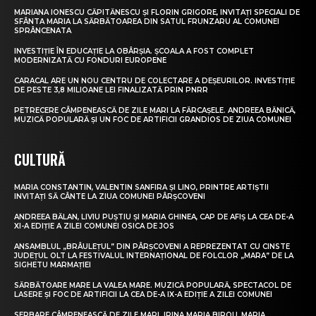
MARIANA IONESCU CĂPITĂNESCU ȘI FLORIN GRIGORE, INVITAȚI SPECIALI DE
SFÂNTA MARIA LA SĂRBĂTOAREA DIN SATUL FRUNZARU AL COMUNEI
SPRÂNCENATA
INVESTIȚIE ÎN EDUCAȚIE LA OBÂRȘIA. ȘCOALA A FOST COMPLET
MODERNIZATĂ CU FONDURI EUROPENE
CARACAL ARE UN NOU CENTRU DE COLECTARE A DEȘEURILOR. INVESTIȚIE
DE PESTE 3,8 MILIOANE LEI FINALIZATĂ PRIN PNRR
PETRECERE CÂMPENEASCĂ DE ZILE MARI LA FĂRCAȘELE. ANDREEA BĂNICĂ,
MUZICĂ POPULARĂ ȘI UN FOC DE ARTIFICII GRANDIOS DE ZIUA COMUNEI
CULTURĂ
MARIA CONSTANTIN, VALENTIN SANFIRA ȘI LINO, PRINTRE ARTIȘTII
INVITAȚI SĂ CÂNTE LA ZIUA COMUNEI PÂRȘCOVENI
ANDREEA BĂLAN, LIVIU PUȘTIU ȘI MARIA GHINEA, CAP DE AFIȘ LA CEA DE-A
XI-A EDIȚIE A ZILEI COMUNEI OSICA DE JOS
ANSAMBLUL „BRÂULEȚUL” DIN PÂRȘCOVENI A REPREZENTAT CU CINSTE
JUDEȚUL OLT LA FESTIVALUL INTERNAȚIONAL DE FOLCLOR „MARA” DE LA
SIGHETU MARMAȚIEI
SĂRBĂTOARE MARE LA VALEA MARE. MUZICĂ POPULARĂ, SPECTACOL DE
LASERE ȘI FOC DE ARTIFICII LA CEA DE-A IX-A EDIȚIE A ZILEI COMUNEI
SERBARE CÂMPENEASCĂ DE ZILE MARI. IRINA MARIA BIROU, MARIA