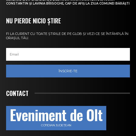
CONSTANTIN ȘI LAVINIA BÎRSOGHE, CAP DE AFIȘ LA ZIUA COMUNEI BĂRĂȘTI
NU PIERDE NICIO ȘTIRE
FI LA CURENT CU TOATE ȘTIRILE DE PE GLOB ȘI VEZI CE SE ÎNTÂMPLĂ ÎN
ORAȘUL TĂU.
ÎNSCRIE-TE
CONTACT
Eveniment de Olt
COTIDIAN JUDEȚEAN