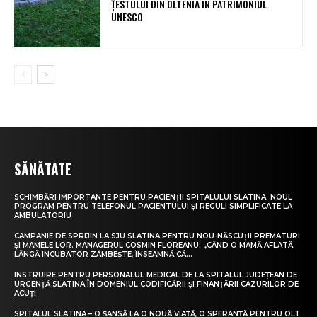
ȚESTULUI DIN OLTENIA ÎN PATRIMONIUL
UNESCO
SĂNĂTATE
SCHIMBĂRI IMPORTANTE PENTRU PACIENȚII SPITALULUI SLATINA. NOUL
PROGRAM PENTRU TELEFONUL PACIENTULUI ȘI REGULI SIMPLIFICATE LA
AMBULATORIU
CAMPANIE DE SPRIJIN LA SJU SLATINA PENTRU NOU-NĂSCUȚII PREMATURI
ȘI MAMELE LOR. MANAGERUL COSMIN FLOREANU: „CÂND O MAMĂ AFLATĂ
LÂNGĂ INCUBATOR ZÂMBEȘTE, ÎNSEAMNĂ CĂ...
INSTRUIRE PENTRU PERSONALUL MEDICAL DE LA SPITALUL JUDEȚEAN DE
URGENȚĂ SLATINA ÎN DOMENIUL CODIFICĂRII ȘI FINANȚĂRII CAZURILOR DE
ACUȚI
SPITALUL SLATINA – O ȘANSĂ LA O NOUĂ VIAȚĂ, O SPERANȚĂ PENTRU OLT