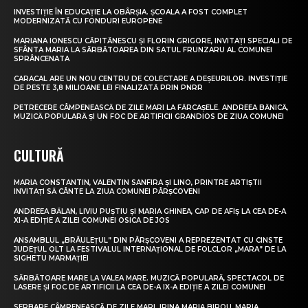
INVESTIȚIE ÎN EDUCAȚIE LA OBÂRȘIA. ȘCOALA A FOST COMPLET
MODERNIZATĂ CU FONDURI EUROPENE
MARIANA IONESCU CĂPITĂNESCU ȘI FLORIN GRIGORE, INVITAȚI SPECIALI DE
SFÂNTA MARIA LA SĂRBĂTOAREA DIN SATUL FRUNZARU AL COMUNEI
SPRÂNCENATA
CARACAL ARE UN NOU CENTRU DE COLECTARE A DEȘEURILOR. INVESTIȚIE
DE PESTE 3,8 MILIOANE LEI FINALIZATĂ PRIN PNRR
PETRECERE CÂMPENEASCĂ DE ZILE MARI LA FĂRCAȘELE. ANDREEA BĂNICĂ,
MUZICĂ POPULARĂ ȘI UN FOC DE ARTIFICII GRANDIOS DE ZIUA COMUNEI
CULTURĂ
MARIA CONSTANTIN, VALENTIN SANFIRA ȘI LINO, PRINTRE ARTIȘTII
INVITAȚI SĂ CÂNTE LA ZIUA COMUNEI PÂRȘCOVENI
ANDREEA BĂLAN, LIVIU PUȘTIU ȘI MARIA GHINEA, CAP DE AFIȘ LA CEA DE-A
XI-A EDIȚIE A ZILEI COMUNEI OSICA DE JOS
ANSAMBLUL „BRÂULEȚUL” DIN PÂRȘCOVENI A REPREZENTAT CU CINSTE
JUDEȚUL OLT LA FESTIVALUL INTERNAȚIONAL DE FOLCLOR „MARA” DE LA
SIGHETU MARMAȚIEI
SĂRBĂTOARE MARE LA VALEA MARE. MUZICĂ POPULARĂ, SPECTACOL DE
LASERE ȘI FOC DE ARTIFICII LA CEA DE-A IX-A EDIȚIE A ZILEI COMUNEI
SERBARE CÂMPENEASCĂ DE ZILE MARI. IRINA MARIA BIROU, MARIA