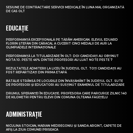
SESIUNE DE CONTRACTARE SERVICII MEDICALE ÎN LUNA MAI, ORGANIZATĂ
DE CAS OLT
EDUCAȚIE
PERFORMANȚĂ EXCEPȚIONALĂ PE TĂRÂM AMERICAN. ELEVUL EDUARD
FLORIN ȘTEFAN DIN CARACAL A CUCERIT CINCI MEDALII DE AUR LA
OLIMPIADELE INTERNAȚIONALE
PERFORMANȚĂ LA TITULARIZARE ÎN OLT: DOI CANDIDAȚI AU OBȚINUT
NOTA 10. PESTE 46% DINTRE PROFESORI AU LUAT NOTE PESTE 7
REZULTATELE ADMITERII LA LICEU ÎN JUDEȚUL OLT. TOȚI CANDIDAȚII AU
FOST REPARTIZAȚI DIN PRIMA ETAPĂ
BĂTĂLIE STRÂNSĂ PE LOCURILE DIN ÎNVĂȚĂMÂNT ÎN JUDEȚUL OLT. SUTE
DE PROFESORI ȘI EDUCATORI AU SUSȚINUT EXAMENUL DE TITULARIZARE
DRUMUL SPERANȚEI ÎN EDUCAȚIE. PROFESORA CARE PARCURGE ZILNIC 140
DE KILOMETRI PENTRU ELEVII DIN COMUNA OLTEANĂ FĂGEȚELU
ADMINISTRAȚIE
NICULINA STOICAN, MARIAN MEDREGONIU ȘI SANDA ARGINT, CAPETE DE
AFIȘ LA ZIUA COMUNEI PRISEACA