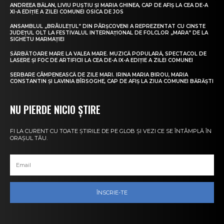
ANDREEA BĂLAN, LIVIU PUȘTIU ȘI MARIA GHINEA, CAP DE AFIȘ LA CEA DE-A
XI-A EDIȚIE A ZILEI COMUNEI OSICA DE JOS
ANSAMBLUL „BRÂULEȚUL” DIN PÂRȘCOVENI A REPREZENTAT CU CINSTE
JUDEȚUL OLT LA FESTIVALUL INTERNAȚIONAL DE FOLCLOR „MARA” DE LA
SIGHETU MARMAȚIEI
SĂRBĂTOARE MARE LA VALEA MARE. MUZICĂ POPULARĂ, SPECTACOL DE
LASERE ȘI FOC DE ARTIFICII LA CEA DE-A IX-A EDIȚIE A ZILEI COMUNEI
SERBARE CÂMPENEASCĂ DE ZILE MARI. IRINA MARIA BIROU, MARIA
CONSTANTIN ȘI LAVINIA BÎRSOGHE, CAP DE AFIȘ LA ZIUA COMUNEI BĂRĂȘTI
NU PIERDE NICIO ȘTIRE
FI LA CURENT CU TOATE ȘTIRILE DE PE GLOB ȘI VEZI CE SE ÎNTÂMPLĂ ÎN
ORAȘUL TĂU.
ÎNSCRIE-TE