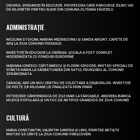
DRUMUL SPERANȚEI ÎN EDUCAȚIE. PROFESORA CARE PARCURGE ZILNIC 140
DE KILOMETRI PENTRU ELEVII DIN COMUNA OLTEANĂ FĂGEȚELU
ADMINISTRAȚIE
NICULINA STOICAN, MARIAN MEDREGONIU ȘI SANDA ARGINT, CAPETE DE
AFIȘ LA ZIUA COMUNEI PRISEACA
INVESTIȚIE ÎN EDUCAȚIE LA OBÂRȘIA. ȘCOALA A FOST COMPLET
MODERNIZATĂ CU FONDURI EUROPENE
MARIANA IONESCU CĂPITĂNESCU ȘI FLORIN GRIGORE, INVITAȚI SPECIALI DE
SFÂNTA MARIA LA SĂRBĂTOAREA DIN SATUL FRUNZARU AL COMUNEI
SPRÂNCENATA
CARACAL ARE UN NOU CENTRU DE COLECTARE A DEȘEURILOR. INVESTIȚIE
DE PESTE 3,8 MILIOANE LEI FINALIZATĂ PRIN PNRR
PETRECERE CÂMPENEASCĂ DE ZILE MARI LA FĂRCAȘELE. ANDREEA BĂNICĂ,
MUZICĂ POPULARĂ ȘI UN FOC DE ARTIFICII GRANDIOS DE ZIUA COMUNEI
CULTURĂ
MARIA CONSTANTIN, VALENTIN SANFIRA ȘI LINO, PRINTRE ARTIȘTII
INVITAȚI SĂ CÂNTE LA ZIUA COMUNEI PÂRȘCOVENI