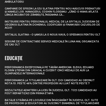
AMBULATORIU
CAMPANIE DE SPRIJIN LA SJU SLATINA PENTRU NOU-NĂSCUȚII PREMATURI
ȘI MAMELE LOR. MANAGERUL COSMIN FLOREANU: „CÂND O MAMĂ AFLATĂ
LÂNGĂ INCUBATOR ZÂMBEȘTE, ÎNSEAMNĂ CĂ...
INSTRUIRE PENTRU PERSONALUL MEDICAL DE LA SPITALUL JUDEȚEAN DE
URGENȚĂ SLATINA ÎN DOMENIUL CODIFICĂRII ȘI FINANȚĂRII CAZURILOR DE
ACUȚI
SPITALUL SLATINA – O ȘANSĂ LA O NOUĂ VIAȚĂ, O SPERANȚĂ PENTRU OLT
SESIUNE DE CONTRACTARE SERVICII MEDICALE ÎN LUNA MAI, ORGANIZATĂ
DE CAS OLT
EDUCAȚIE
PERFORMANȚĂ EXCEPȚIONALĂ PE TĂRÂM AMERICAN. ELEVUL EDUARD
FLORIN ȘTEFAN DIN CARACAL A CUCERIT CINCI MEDALII DE AUR LA
OLIMPIADELE INTERNAȚIONALE
PERFORMANȚĂ LA TITULARIZARE ÎN OLT: DOI CANDIDAȚI AU OBȚINUT
NOTA 10. PESTE 46% DINTRE PROFESORI AU LUAT NOTE PESTE 7
REZULTATELE ADMITERII LA LICEU ÎN JUDEȚUL OLT. TOȚI CANDIDAȚII AU
FOST REPARTIZAȚI DIN PRIMA ETAPĂ
BĂTĂLIE STRÂNSĂ PE LOCURILE DIN ÎNVĂȚĂMÂNT ÎN JUDEȚUL OLT. SUTE
DE PROFESORI ȘI EDUCATORI AU SUSȚINUT EXAMENUL DE TITULARIZARE