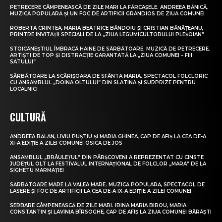
PETRECERE CÂMPENEASCĂ DE ZILE MARI LA FĂRCAȘELE. ANDREEA BĂNICĂ,
MUZICĂ POPULARĂ ȘI UN FOC DE ARTIFICII GRANDIOS DE ZIUA COMUNEI
ROBERTA CRINTEA, MARIA BEATRICE BĂNDOIU ȘI CRISTIAN BĂNĂȚEANU,
PRINTRE INVITAȚII SPECIALI DE LA „ZIUA LEGUMICULTORULUI PLEȘOIAN”
STOICĂNEȘTIUL ÎMBRACĂ HAINE DE SĂRBĂTOARE. MUZICĂ DE PETRECERE,
ARTIȘTI DE TOP ȘI DISTRACȚIE GARANTATĂ LA „ZIUA COMUNEI – FIII
SATULUI”
SĂRBĂTOARE LA SCĂRIȘOARA DE SFÂNTA MARIA. SPECTACOL FOLCLORIC
CU ANSAMBLUL „DOINA OLTULUI” DIN SLATINA ȘI SURPRIZE PENTRU
LOCALNICI
CULTURĂ
ANDREEA BĂLAN, LIVIU PUȘTIU ȘI MARIA GHINEA, CAP DE AFIȘ LA CEA DE-A
XI-A EDIȚIE A ZILEI COMUNEI OSICA DE JOS
ANSAMBLUL „BRÂULEȚUL” DIN PÂRȘCOVENI A REPREZENTAT CU CINSTE
JUDEȚUL OLT LA FESTIVALUL INTERNAȚIONAL DE FOLCLOR „MARA” DE LA
SIGHETU MARMAȚIEI
SĂRBĂTOARE MARE LA VALEA MARE. MUZICĂ POPULARĂ, SPECTACOL DE
LASERE ȘI FOC DE ARTIFICII LA CEA DE-A IX-A EDIȚIE A ZILEI COMUNEI
SERBARE CÂMPENEASCĂ DE ZILE MARI. IRINA MARIA BIROU, MARIA
CONSTANTIN ȘI LAVINIA BÎRSOGHE, CAP DE AFIȘ LA ZIUA COMUNEI BĂRĂȘTI