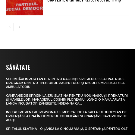
SĂNĂTATE
SCHIMBĂRI IMPORTANTE PENTRU PACIENȚII SPITALULUI SLATINA. NOUL
PROGRAM PENTRU TELEFONUL PACIENTULUI ȘI REGULI SIMPLIFICATE LA
AMBULATORIU
CAMPANIE DE SPRIJIN LA SJU SLATINA PENTRU NOU-NĂSCUȚII PREMATURI
ȘI MAMELE LOR. MANAGERUL COSMIN FLOREANU: „CÂND O MAMĂ AFLATĂ
LÂNGĂ INCUBATOR ZÂMBEȘTE, ÎNSEAMNĂ CĂ...
INSTRUIRE PENTRU PERSONALUL MEDICAL DE LA SPITALUL JUDEȚEAN DE
URGENȚĂ SLATINA ÎN DOMENIUL CODIFICĂRII ȘI FINANȚĂRII CAZURILOR DE
ACUȚI
SPITALUL SLATINA – O ȘANSĂ LA O NOUĂ VIAȚĂ, O SPERANȚĂ PENTRU OLT