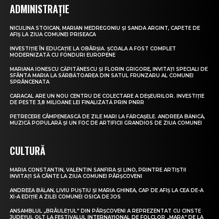
ADMINISTRAȚIE
NICULINA STOICAN, MARIAN MEDREGONIU ȘI SANDA ARGINT, CAPETE DE
AFIȘ LA ZIUA COMUNEI PRISEACA
INVESTIȚIE ÎN EDUCAȚIE LA OBÂRȘIA. ȘCOALA A FOST COMPLET
MODERNIZATĂ CU FONDURI EUROPENE
MARIANA IONESCU CĂPITĂNESCU ȘI FLORIN GRIGORE, INVITAȚI SPECIALI DE
SFÂNTA MARIA LA SĂRBĂTOAREA DIN SATUL FRUNZARU AL COMUNEI
SPRÂNCENATA
CARACAL ARE UN NOU CENTRU DE COLECTARE A DEȘEURILOR. INVESTIȚIE
DE PESTE 3,8 MILIOANE LEI FINALIZATĂ PRIN PNRR
PETRECERE CÂMPENEASCĂ DE ZILE MARI LA FĂRCAȘELE. ANDREEA BĂNICĂ,
MUZICĂ POPULARĂ ȘI UN FOC DE ARTIFICII GRANDIOS DE ZIUA COMUNEI
CULTURĂ
MARIA CONSTANTIN, VALENTIN SANFIRA ȘI LINO, PRINTRE ARTIȘTII
INVITAȚI SĂ CÂNTE LA ZIUA COMUNEI PÂRȘCOVENI
ANDREEA BĂLAN, LIVIU PUȘTIU ȘI MARIA GHINEA, CAP DE AFIȘ LA CEA DE-A
XI-A EDIȚIE A ZILEI COMUNEI OSICA DE JOS
ANSAMBLUL „BRÂULEȚUL” DIN PÂRȘCOVENI A REPREZENTAT CU CINSTE
JUDEȚUL OLT LA FESTIVALUL INTERNAȚIONAL DE FOLCLOR „MARA” DE LA