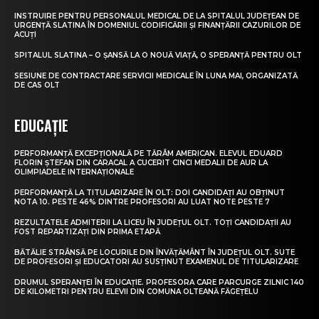
INSTRUIRE PENTRU PERSONALUL MEDICAL DE LA SPITALUL JUDEȚEAN DE
URGENȚĂ SLATINA ÎN DOMENIUL CODIFICĂRII ȘI FINANȚĂRII CAZURILOR DE
ACUȚI
SPITALUL SLATINA – O ȘANSĂ LA O NOUĂ VIAȚĂ, O SPERANȚĂ PENTRU OLT
SESIUNE DE CONTRACTARE SERVICII MEDICALE ÎN LUNA MAI, ORGANIZATĂ
DE CAS OLT
EDUCAȚIE
PERFORMANȚĂ EXCEPȚIONALĂ PE TĂRÂM AMERICAN. ELEVUL EDUARD
FLORIN ȘTEFAN DIN CARACAL A CUCERIT CINCI MEDALII DE AUR LA
OLIMPIADELE INTERNAȚIONALE
PERFORMANȚĂ LA TITULARIZARE ÎN OLT: DOI CANDIDAȚI AU OBȚINUT
NOTA 10. PESTE 46% DINTRE PROFESORI AU LUAT NOTE PESTE 7
REZULTATELE ADMITERII LA LICEU ÎN JUDEȚUL OLT. TOȚI CANDIDAȚII AU
FOST REPARTIZAȚI DIN PRIMA ETAPĂ
BĂTĂLIE STRÂNSĂ PE LOCURILE DIN ÎNVĂȚĂMÂNT ÎN JUDEȚUL OLT. SUTE
DE PROFESORI ȘI EDUCATORI AU SUSȚINUT EXAMENUL DE TITULARIZARE
DRUMUL SPERANȚEI ÎN EDUCAȚIE. PROFESORA CARE PARCURGE ZILNIC 140
DE KILOMETRI PENTRU ELEVII DIN COMUNA OLTEANĂ FĂGEȚELU