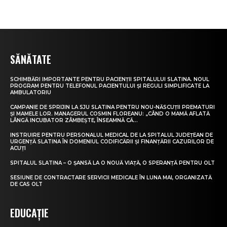
SĂNĂTATE
SCHIMBĂRI IMPORTANTE PENTRU PACIENȚII SPITALULUI SLATINA. NOUL
PROGRAM PENTRU TELEFONUL PACIENTULUI ȘI REGULI SIMPLIFICATE LA
AMBULATORIU
CAMPANIE DE SPRIJIN LA SJU SLATINA PENTRU NOU-NĂSCUȚII PREMATURI
ȘI MAMELE LOR. MANAGERUL COSMIN FLOREANU: „CÂND O MAMĂ AFLATĂ
LÂNGĂ INCUBATOR ZÂMBEȘTE, ÎNSEAMNĂ CĂ...
INSTRUIRE PENTRU PERSONALUL MEDICAL DE LA SPITALUL JUDEȚEAN DE
URGENȚĂ SLATINA ÎN DOMENIUL CODIFICĂRII ȘI FINANȚĂRII CAZURILOR DE
ACUȚI
SPITALUL SLATINA – O ȘANSĂ LA O NOUĂ VIAȚĂ, O SPERANȚĂ PENTRU OLT
SESIUNE DE CONTRACTARE SERVICII MEDICALE ÎN LUNA MAI, ORGANIZATĂ
DE CAS OLT
EDUCAȚIE