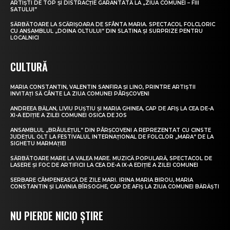
ARTIȘTI DE TOP ȘI DISTRACȚIE GARANTATĂ LA „ZIUA COMUNEI – FIII
SATULUI”
SĂRBĂTOARE LA SCĂRIȘOARA DE SFÂNTA MARIA. SPECTACOL FOLCLORIC
CU ANSAMBLUL „DOINA OLTULUI” DIN SLATINA ȘI SURPRIZE PENTRU
LOCALNICI
CULTURĂ
MARIA CONSTANTIN, VALENTIN SANFIRA ȘI LINO, PRINTRE ARTIȘTII
INVITAȚI SĂ CÂNTE LA ZIUA COMUNEI PÂRȘCOVENI
ANDREEA BĂLAN, LIVIU PUȘTIU ȘI MARIA GHINEA, CAP DE AFIȘ LA CEA DE-A
XI-A EDIȚIE A ZILEI COMUNEI OSICA DE JOS
ANSAMBLUL „BRÂULEȚUL” DIN PÂRȘCOVENI A REPREZENTAT CU CINSTE
JUDEȚUL OLT LA FESTIVALUL INTERNAȚIONAL DE FOLCLOR „MARA” DE LA
SIGHETU MARMAȚIEI
SĂRBĂTOARE MARE LA VALEA MARE. MUZICĂ POPULARĂ, SPECTACOL DE
LASERE ȘI FOC DE ARTIFICII LA CEA DE-A IX-A EDIȚIE A ZILEI COMUNEI
SERBARE CÂMPENEASCĂ DE ZILE MARI. IRINA MARIA BIROU, MARIA
CONSTANTIN ȘI LAVINIA BÎRSOGHE, CAP DE AFIȘ LA ZIUA COMUNEI BĂRĂȘTI
NU PIERDE NICIO ȘTIRE