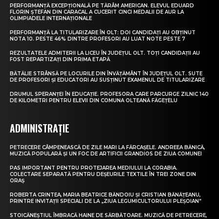
PERFORMANȚĂ EXCEPȚIONALĂ PE TĂRÂM AMERICAN. ELEVUL EDUARD
FLORIN ȘTEFAN DIN CARACAL A CUCERIT CINCI MEDALII DE AUR LA
OLIMPIADELE INTERNAȚIONALE
PERFORMANȚĂ LA TITULARIZARE ÎN OLT: DOI CANDIDAȚI AU OBȚINUT
NOTA 10. PESTE 46% DINTRE PROFESORI AU LUAT NOTE PESTE 7
REZULTATELE ADMITERII LA LICEU ÎN JUDEȚUL OLT. TOȚI CANDIDAȚII AU
FOST REPARTIZAȚI DIN PRIMA ETAPĂ
BĂTĂLIE STRÂNSĂ PE LOCURILE DIN ÎNVĂȚĂMÂNT ÎN JUDEȚUL OLT. SUTE
DE PROFESORI ȘI EDUCATORI AU SUSȚINUT EXAMENUL DE TITULARIZARE
DRUMUL SPERANȚEI ÎN EDUCAȚIE. PROFESORA CARE PARCURGE ZILNIC 140
DE KILOMETRI PENTRU ELEVII DIN COMUNA OLTEANĂ FĂGEȚELU
ADMINISTRAȚIE
PETRECERE CÂMPENEASCĂ DE ZILE MARI LA FĂRCAȘELE. ANDREEA BĂNICĂ,
MUZICĂ POPULARĂ ȘI UN FOC DE ARTIFICII GRANDIOS DE ZIUA COMUNEI
PAS IMPORTANT PENTRU PROTEJAREA MEDIULUI LA CORABIA.
COLECTARE SEPARATĂ PENTRU DEȘEURILE TEXTILE ÎN TREI ZONE DIN
ORAȘ
ROBERTA CRINTEA, MARIA BEATRICE BĂNDOIU ȘI CRISTIAN BĂNĂȚEANU,
PRINTRE INVITAȚII SPECIALI DE LA „ZIUA LEGUMICULTORULUI PLEȘOIAN”
STOICĂNEȘTIUL ÎMBRACĂ HAINE DE SĂRBĂTOARE. MUZICĂ DE PETRECERE,