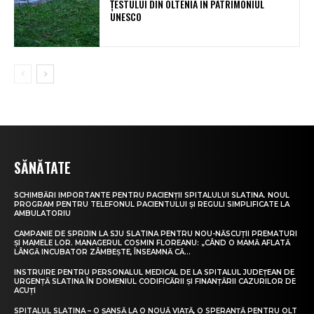
ȚESTULUI DIN OLTENIA ÎN PATRIMONIUL
UNESCO
SĂNĂTATE
SCHIMBĂRI IMPORTANTE PENTRU PACIENȚII SPITALULUI SLATINA. NOUL
PROGRAM PENTRU TELEFONUL PACIENTULUI ȘI REGULI SIMPLIFICATE LA
AMBULATORIU
CAMPANIE DE SPRIJIN LA SJU SLATINA PENTRU NOU-NĂSCUȚII PREMATURI
ȘI MAMELE LOR. MANAGERUL COSMIN FLOREANU: „CÂND O MAMĂ AFLATĂ
LÂNGĂ INCUBATOR ZÂMBEȘTE, ÎNSEAMNĂ CĂ...
INSTRUIRE PENTRU PERSONALUL MEDICAL DE LA SPITALUL JUDEȚEAN DE
URGENȚĂ SLATINA ÎN DOMENIUL CODIFICĂRII ȘI FINANȚĂRII CAZURILOR DE
ACUȚI
SPITALUL SLATINA – O ȘANSĂ LA O NOUĂ VIAȚĂ, O SPERANȚĂ PENTRU OLT