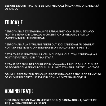
SESIUNE DE CONTRACTARE SERVICII MEDICALE ÎN LUNA MAI, ORGANIZATĂ
DE CAS OLT
EDUCAȚIE
PERFORMANȚĂ EXCEPȚIONALĂ PE TĂRÂM AMERICAN. ELEVUL EDUARD
FLORIN ȘTEFAN DIN CARACAL A CUCERIT CINCI MEDALII DE AUR LA
OLIMPIADELE INTERNAȚIONALE
PERFORMANȚĂ LA TITULARIZARE ÎN OLT: DOI CANDIDAȚI AU OBȚINUT
NOTA 10. PESTE 46% DINTRE PROFESORI AU LUAT NOTE PESTE 7
REZULTATELE ADMITERII LA LICEU ÎN JUDEȚUL OLT. TOȚI CANDIDAȚII AU
FOST REPARTIZAȚI DIN PRIMA ETAPĂ
BĂTĂLIE STRÂNSĂ PE LOCURILE DIN ÎNVĂȚĂMÂNT ÎN JUDEȚUL OLT. SUTE
DE PROFESORI ȘI EDUCATORI AU SUSȚINUT EXAMENUL DE TITULARIZARE
DRUMUL SPERANȚEI ÎN EDUCAȚIE. PROFESORA CARE PARCURGE ZILNIC 140
DE KILOMETRI PENTRU ELEVII DIN COMUNA OLTEANĂ FĂGEȚELU
ADMINISTRAȚIE
NICULINA STOICAN, MARIAN MEDREGONIU ȘI SANDA ARGINT, CAPETE DE
AFIȘ LA ZIUA COMUNEI PRISEACA