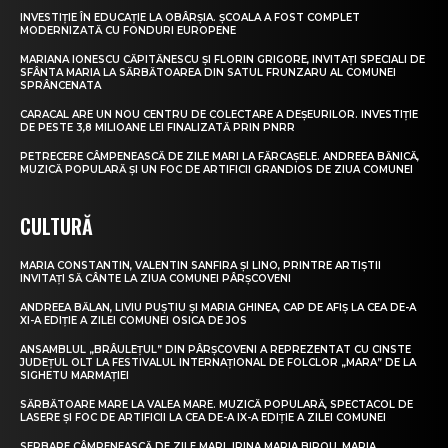
INVESTIȚIE ÎN EDUCAȚIE LA OBÂRȘIA. ȘCOALA A FOST COMPLET
MODERNIZATĂ CU FONDURI EUROPENE
MARIANA IONESCU CĂPITĂNESCU ȘI FLORIN GRIGORE, INVITAȚI SPECIALI DE
SFÂNTA MARIA LA SĂRBĂTOAREA DIN SATUL FRUNZARU AL COMUNEI
SPRÂNCENATA
CARACAL ARE UN NOU CENTRU DE COLECTARE A DEȘEURILOR. INVESTIȚIE
DE PESTE 3,8 MILIOANE LEI FINALIZATĂ PRIN PNRR
PETRECERE CÂMPENEASCĂ DE ZILE MARI LA FĂRCAȘELE. ANDREEA BĂNICĂ,
MUZICĂ POPULARĂ ȘI UN FOC DE ARTIFICII GRANDIOS DE ZIUA COMUNEI
CULTURĂ
MARIA CONSTANTIN, VALENTIN SANFIRA ȘI LINO, PRINTRE ARTIȘTII
INVITAȚI SĂ CÂNTE LA ZIUA COMUNEI PÂRȘCOVENI
ANDREEA BĂLAN, LIVIU PUȘTIU ȘI MARIA GHINEA, CAP DE AFIȘ LA CEA DE-A
XI-A EDIȚIE A ZILEI COMUNEI OSICA DE JOS
ANSAMBLUL „BRÂULEȚUL” DIN PÂRȘCOVENI A REPREZENTAT CU CINSTE
JUDEȚUL OLT LA FESTIVALUL INTERNAȚIONAL DE FOLCLOR „MARA” DE LA
SIGHETU MARMAȚIEI
SĂRBĂTOARE MARE LA VALEA MARE. MUZICĂ POPULARĂ, SPECTACOL DE
LASERE ȘI FOC DE ARTIFICII LA CEA DE-A IX-A EDIȚIE A ZILEI COMUNEI
SERBARE CÂMPENEASCĂ DE ZILE MARI. IRINA MARIA BIROU, MARIA