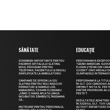
SĂNĂTATE
EDUCAȚIE
SCHIMBĂRI IMPORTANTE PENTRU
PERFORMANȚĂ EXCEPȚIO
PACIENȚII SPITALULUI SLATINA.
TĂRÂM AMERICAN. ELEV
NOUL PROGRAM PENTRU
FLORIN ȘTEFAN DIN CARA
TELEFONUL PACIENTULUI ȘI REGULI
CUCERIT CINCI MEDALII D
SIMPLIFICATE LA AMBULATORIU
OLIMPIADELE INTERNAȚI
CAMPANIE DE SPRIJIN LA SJU
PERFORMANȚĂ LA TITUL
SLATINA PENTRU NOU-NĂSCUȚII
ÎN OLT: DOI CANDIDAȚI A
PREMATURI ȘI MAMELE LOR.
OBȚINUT NOTA 10. PEST
MANAGERUL COSMIN FLOREANU:
DINTRE PROFESORI AU 
„CÂND O MAMĂ AFLATĂ LÂNGĂ
PESTE 7
INCUBATOR ZÂMBEȘTE, ÎNSEAMNĂ
CĂ...
REZULTATELE ADMITERII 
ÎN JUDEȚUL OLT. TOȚI CA
INSTRUIRE PENTRU PERSONALUL
AU FOST REPARTIZAȚI D