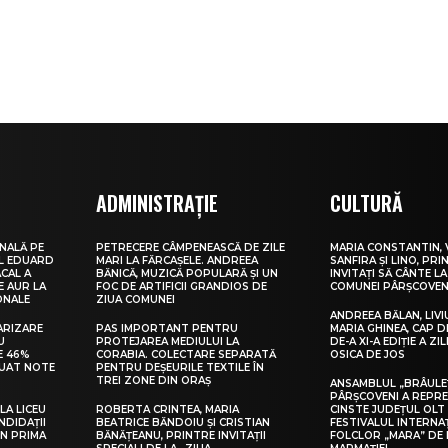
ADMINISTRAȚIE
CULTURĂ
NALĂ PE
PETRECERE CÂMPENEASCĂ DE ZILE
MARIA CONSTANTIN, 
UL EDUARD
MARI LA FĂRCAȘELE. ANDREEA
SANFIRA ȘI LINO, PRI
CAL A
BĂNICĂ, MUZICĂ POPULARĂ ȘI UN
INVITAȚI SĂ CÂNTE LA
E AUR LA
FOC DE ARTIFICII GRANDIOS DE
COMUNEI PÂRȘCOVEN
ONALE
ZIUA COMUNEI
ANDREEA BĂLAN, LIVI
ARIZARE
PAS IMPORTANT PENTRU
MARIA GHINEA, CAP DE
U
PROTEJAREA MEDIULUI LA
DE-A XI-A EDIȚIE A ZI
E 46%
CORABIA. COLECTARE SEPARATĂ
OSICA DE JOS
LUAT NOTE
PENTRU DEȘEURILE TEXTILE ÎN
TREI ZONE DIN ORAȘ
ANSAMBLUL „BRÂULE
PÂRȘCOVENI A REPR
LA LICEU
ROBERTA CRINTEA, MARIA
CINSTE JUDEȚUL OLT
NDIDAȚII
BEATRICE BĂNDOIU ȘI CRISTIAN
FESTIVALUL INTERNA
IN PRIMA
BĂNĂȚEANU, PRINTRE INVITAȚII
FOLCLOR „MARA” DE 