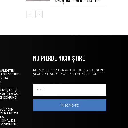
APARȚINĂTORII BOLNAVILOR
NU PIERDE NICIO ȘTIRE
FI LA CURENT CU TOATE ȘTIRILE DE PE GLOB
VALENTIN
ȘI VEZI CE SE ÎNTÂMPLĂ ÎN ORAȘUL TĂU.
NTRE ARTIȘTII
 ZIUA
I
U PUȘTIU ȘI
 AFIȘ LA CEA
LEI COMUNEI
ÎNSCRIE-TE
ȚUL” DIN
EZENTAT CU
 LA
ȚIONAL DE
LA SIGHETU