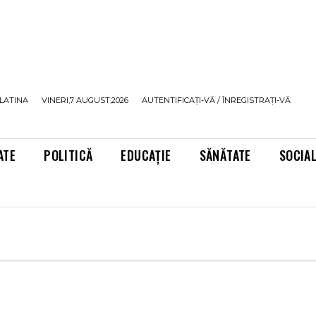
LATINA
VINERI,7 AUGUST,2026
AUTENTIFICAȚI-VĂ / ÎNREGISTRAȚI-VĂ
ATE
POLITICĂ
EDUCAȚIE
SĂNĂTATE
SOCIA