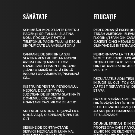
SĂNĂTATE
EDUCAȚIE
SCHIMBĂRI IMPORTANTE PENTRU
PERFORMANȚĂ EXCEPȚIO
PACIENȚII SPITALULUI SLATINA.
TĂRÂM AMERICAN. ELEV
NOUL PROGRAM PENTRU
FLORIN ȘTEFAN DIN CARA
TELEFONUL PACIENTULUI ȘI REGULI
CUCERIT CINCI MEDALII D
SIMPLIFICATE LA AMBULATORIU
OLIMPIADELE INTERNAȚI
CAMPANIE DE SPRIJIN LA SJU
PERFORMANȚĂ LA TITUL
SLATINA PENTRU NOU-NĂSCUȚII
ÎN OLT: DOI CANDIDAȚI A
PREMATURI ȘI MAMELE LOR.
OBȚINUT NOTA 10. PEST
MANAGERUL COSMIN FLOREANU:
DINTRE PROFESORI AU 
„CÂND O MAMĂ AFLATĂ LÂNGĂ
PESTE 7
INCUBATOR ZÂMBEȘTE, ÎNSEAMNĂ
CĂ...
REZULTATELE ADMITERII 
ÎN JUDEȚUL OLT. TOȚI CA
INSTRUIRE PENTRU PERSONALUL
AU FOST REPARTIZAȚI D
MEDICAL DE LA SPITALUL
ETAPĂ
JUDEȚEAN DE URGENȚĂ SLATINA ÎN
DOMENIUL CODIFICĂRII ȘI
BĂTĂLIE STRÂNSĂ PE LO
FINANȚĂRII CAZURILOR DE ACUȚI
DIN ÎNVĂȚĂMÂNT ÎN JUDE
SUTE DE PROFESORI ȘI 
SPITALUL SLATINA – O ȘANSĂ LA O
AU SUSȚINUT EXAMENUL 
NOUĂ VIAȚĂ, O SPERANȚĂ PENTRU
TITULARIZARE
OLT
DRUMUL SPERANȚEI ÎN E
SESIUNE DE CONTRACTARE
PROFESORA CARE PARC
SERVICII MEDICALE ÎN LUNA MAI,
ZILNIC 140 DE KILOMETR