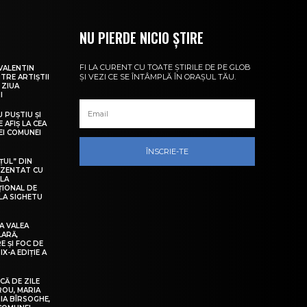
NU PIERDE NICIO ȘTIRE
FI LA CURENT CU TOATE ȘTIRILE DE PE GLOB
VALENTIN
ȘI VEZI CE SE ÎNTÂMPLĂ ÎN ORAȘUL TĂU.
NTRE ARTIȘTII
 ZIUA
I
U PUȘTIU ȘI
 AFIȘ LA CEA
LEI COMUNEI
ÎNSCRIE-TE
ȚUL” DIN
EZENTAT CU
 LA
ȚIONAL DE
LA SIGHETU
A VALEA
LARĂ,
E ȘI FOC DE
IX-A EDIȚIE A
Ă DE ZILE
IROU, MARIA
IA BÎRSOGHE,