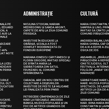
ADMINISTRAȚIE
CULTURĂ
NALĂ PE
NICULINA STOICAN, MARIAN
MARIA CONSTANTIN, 
UL EDUARD
MEDREGONIU ȘI SANDA ARGINT,
SANFIRA ȘI LINO, PRI
CAL A
CAPETE DE AFIȘ LA ZIUA COMUNEI
INVITAȚI SĂ CÂNTE LA
E AUR LA
PRISEACA
COMUNEI PÂRȘCOVEN
ONALE
INVESTIȚIE ÎN EDUCAȚIE LA
ANDREEA BĂLAN, LIVI
ARIZARE
OBÂRȘIA. ȘCOALA A FOST
MARIA GHINEA, CAP DE
U
COMPLET MODERNIZATĂ CU
DE-A XI-A EDIȚIE A ZI
E 46%
FONDURI EUROPENE
OSICA DE JOS
LUAT NOTE
MARIANA IONESCU CĂPITĂNESCU ȘI
ANSAMBLUL „BRÂULE
FLORIN GRIGORE, INVITAȚI SPECIALI
PÂRȘCOVENI A REPR
LA LICEU
DE SFÂNTA MARIA LA
CINSTE JUDEȚUL OLT
NDIDAȚII
SĂRBĂTOAREA DIN SATUL
FESTIVALUL INTERNA
IN PRIMA
FRUNZARU AL COMUNEI
FOLCLOR „MARA” DE 
SPRÂNCENATA
MARMAȚIEI
CURILE
CARACAL ARE UN NOU CENTRU DE
SĂRBĂTOARE MARE L
ȚUL OLT.
COLECTARE A DEȘEURILOR.
MARE. MUZICĂ POPU
EDUCATORI
INVESTIȚIE DE PESTE 3,8 MILIOANE
SPECTACOL DE LASER
DE
LEI FINALIZATĂ PRIN PNRR
ARTIFICII LA CEA DE-A 
ZILEI COMUNEI
PETRECERE CÂMPENEASCĂ DE ZILE
DUCAȚIE.
MARI LA FĂRCAȘELE. ANDREEA
SERBARE CÂMPENEASC
URGE
BĂNICĂ, MUZICĂ POPULARĂ ȘI UN
MARI. IRINA MARIA B
I PENTRU
FOC DE ARTIFICII GRANDIOS DE
CONSTANTIN ȘI LAVIN