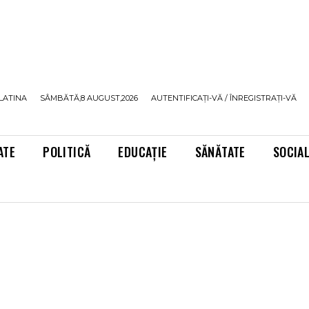
LATINA
SÂMBĂTĂ,8 AUGUST,2026
AUTENTIFICAȚI-VĂ / ÎNREGISTRAȚI-VĂ
ATE
POLITICĂ
EDUCAȚIE
SĂNĂTATE
SOCIA