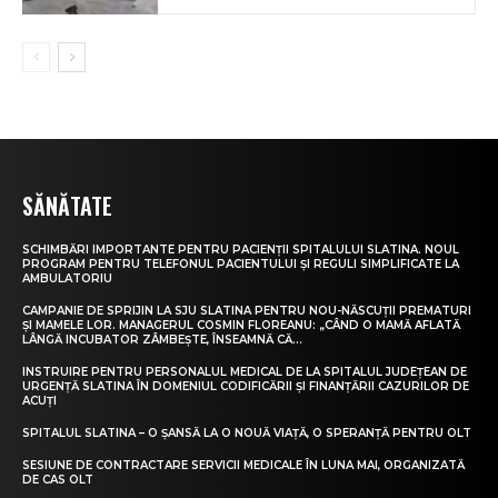
SĂNĂTATE
SCHIMBĂRI IMPORTANTE PENTRU PACIENȚII SPITALULUI SLATINA. NOUL
PROGRAM PENTRU TELEFONUL PACIENTULUI ȘI REGULI SIMPLIFICATE LA
AMBULATORIU
CAMPANIE DE SPRIJIN LA SJU SLATINA PENTRU NOU-NĂSCUȚII PREMATURI
ȘI MAMELE LOR. MANAGERUL COSMIN FLOREANU: „CÂND O MAMĂ AFLATĂ
LÂNGĂ INCUBATOR ZÂMBEȘTE, ÎNSEAMNĂ CĂ...
INSTRUIRE PENTRU PERSONALUL MEDICAL DE LA SPITALUL JUDEȚEAN DE
URGENȚĂ SLATINA ÎN DOMENIUL CODIFICĂRII ȘI FINANȚĂRII CAZURILOR DE
ACUȚI
SPITALUL SLATINA – O ȘANSĂ LA O NOUĂ VIAȚĂ, O SPERANȚĂ PENTRU OLT
SESIUNE DE CONTRACTARE SERVICII MEDICALE ÎN LUNA MAI, ORGANIZATĂ
DE CAS OLT