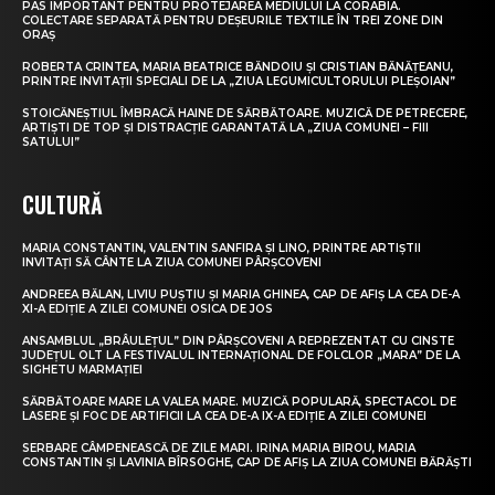
PAS IMPORTANT PENTRU PROTEJAREA MEDIULUI LA CORABIA.
COLECTARE SEPARATĂ PENTRU DEȘEURILE TEXTILE ÎN TREI ZONE DIN
ORAȘ
ROBERTA CRINTEA, MARIA BEATRICE BĂNDOIU ȘI CRISTIAN BĂNĂȚEANU,
PRINTRE INVITAȚII SPECIALI DE LA „ZIUA LEGUMICULTORULUI PLEȘOIAN”
STOICĂNEȘTIUL ÎMBRACĂ HAINE DE SĂRBĂTOARE. MUZICĂ DE PETRECERE,
ARTIȘTI DE TOP ȘI DISTRACȚIE GARANTATĂ LA „ZIUA COMUNEI – FIII
SATULUI”
CULTURĂ
MARIA CONSTANTIN, VALENTIN SANFIRA ȘI LINO, PRINTRE ARTIȘTII
INVITAȚI SĂ CÂNTE LA ZIUA COMUNEI PÂRȘCOVENI
ANDREEA BĂLAN, LIVIU PUȘTIU ȘI MARIA GHINEA, CAP DE AFIȘ LA CEA DE-A
XI-A EDIȚIE A ZILEI COMUNEI OSICA DE JOS
ANSAMBLUL „BRÂULEȚUL” DIN PÂRȘCOVENI A REPREZENTAT CU CINSTE
JUDEȚUL OLT LA FESTIVALUL INTERNAȚIONAL DE FOLCLOR „MARA” DE LA
SIGHETU MARMAȚIEI
SĂRBĂTOARE MARE LA VALEA MARE. MUZICĂ POPULARĂ, SPECTACOL DE
LASERE ȘI FOC DE ARTIFICII LA CEA DE-A IX-A EDIȚIE A ZILEI COMUNEI
SERBARE CÂMPENEASCĂ DE ZILE MARI. IRINA MARIA BIROU, MARIA
CONSTANTIN ȘI LAVINIA BÎRSOGHE, CAP DE AFIȘ LA ZIUA COMUNEI BĂRĂȘTI