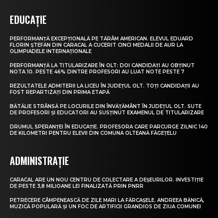
EDUCAȚIE
PERFORMANȚĂ EXCEPȚIONALĂ PE TĂRÂM AMERICAN. ELEVUL EDUARD
FLORIN ȘTEFAN DIN CARACAL A CUCERIT CINCI MEDALII DE AUR LA
OLIMPIADELE INTERNAȚIONALE
PERFORMANȚĂ LA TITULARIZARE ÎN OLT: DOI CANDIDAȚI AU OBȚINUT
NOTA 10. PESTE 46% DINTRE PROFESORI AU LUAT NOTE PESTE 7
REZULTATELE ADMITERII LA LICEU ÎN JUDEȚUL OLT. TOȚI CANDIDAȚII AU
FOST REPARTIZAȚI DIN PRIMA ETAPĂ
BĂTĂLIE STRÂNSĂ PE LOCURILE DIN ÎNVĂȚĂMÂNT ÎN JUDEȚUL OLT. SUTE
DE PROFESORI ȘI EDUCATORI AU SUSȚINUT EXAMENUL DE TITULARIZARE
DRUMUL SPERANȚEI ÎN EDUCAȚIE. PROFESORA CARE PARCURGE ZILNIC 140
DE KILOMETRI PENTRU ELEVII DIN COMUNA OLTEANĂ FĂGEȚELU
ADMINISTRAȚIE
CARACAL ARE UN NOU CENTRU DE COLECTARE A DEȘEURILOR. INVESTIȚIE
DE PESTE 3,8 MILIOANE LEI FINALIZATĂ PRIN PNRR
PETRECERE CÂMPENEASCĂ DE ZILE MARI LA FĂRCAȘELE. ANDREEA BĂNICĂ,
MUZICĂ POPULARĂ ȘI UN FOC DE ARTIFICII GRANDIOS DE ZIUA COMUNEI