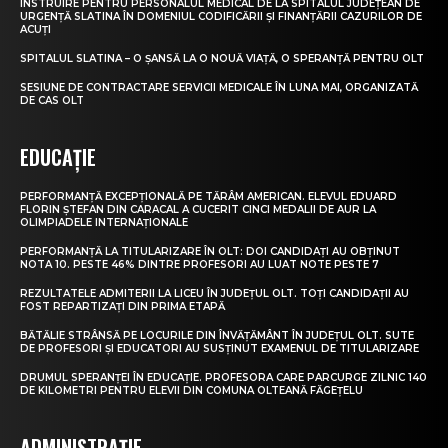
INSTRUIRE PENTRU PERSONALUL MEDICAL DE LA SPITALUL JUDEȚEAN DE
URGENȚĂ SLATINA ÎN DOMENIUL CODIFICĂRII ȘI FINANȚĂRII CAZURILOR DE
ACUȚI
SPITALUL SLATINA – O ȘANSĂ LA O NOUĂ VIAȚĂ, O SPERANȚĂ PENTRU OLT
SESIUNE DE CONTRACTARE SERVICII MEDICALE ÎN LUNA MAI, ORGANIZATĂ
DE CAS OLT
EDUCAȚIE
PERFORMANȚĂ EXCEPȚIONALĂ PE TĂRÂM AMERICAN. ELEVUL EDUARD
FLORIN ȘTEFAN DIN CARACAL A CUCERIT CINCI MEDALII DE AUR LA
OLIMPIADELE INTERNAȚIONALE
PERFORMANȚĂ LA TITULARIZARE ÎN OLT: DOI CANDIDAȚI AU OBȚINUT
NOTA 10. PESTE 46% DINTRE PROFESORI AU LUAT NOTE PESTE 7
REZULTATELE ADMITERII LA LICEU ÎN JUDEȚUL OLT. TOȚI CANDIDAȚII AU
FOST REPARTIZAȚI DIN PRIMA ETAPĂ
BĂTĂLIE STRÂNSĂ PE LOCURILE DIN ÎNVĂȚĂMÂNT ÎN JUDEȚUL OLT. SUTE
DE PROFESORI ȘI EDUCATORI AU SUSȚINUT EXAMENUL DE TITULARIZARE
DRUMUL SPERANȚEI ÎN EDUCAȚIE. PROFESORA CARE PARCURGE ZILNIC 140
DE KILOMETRI PENTRU ELEVII DIN COMUNA OLTEANĂ FĂGEȚELU
ADMINISTRAȚIE