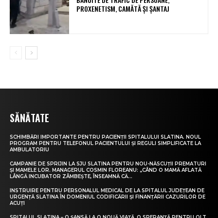
PROXENETISM, CAMĂTĂ ŞI ŞANTAJ
SĂNĂTATE
SCHIMBĂRI IMPORTANTE PENTRU PACIENȚII SPITALULUI SLATINA. NOUL
PROGRAM PENTRU TELEFONUL PACIENTULUI ȘI REGULI SIMPLIFICATE LA
AMBULATORIU
CAMPANIE DE SPRIJIN LA SJU SLATINA PENTRU NOU-NĂSCUȚII PREMATURI
ȘI MAMELE LOR. MANAGERUL COSMIN FLOREANU: „CÂND O MAMĂ AFLATĂ
LÂNGĂ INCUBATOR ZÂMBEȘTE, ÎNSEAMNĂ CĂ...
INSTRUIRE PENTRU PERSONALUL MEDICAL DE LA SPITALUL JUDEȚEAN DE
URGENȚĂ SLATINA ÎN DOMENIUL CODIFICĂRII ȘI FINANȚĂRII CAZURILOR DE
ACUȚI
SPITALUL SLATINA – O ȘANSĂ LA O NOUĂ VIAȚĂ, O SPERANȚĂ PENTRU OLT