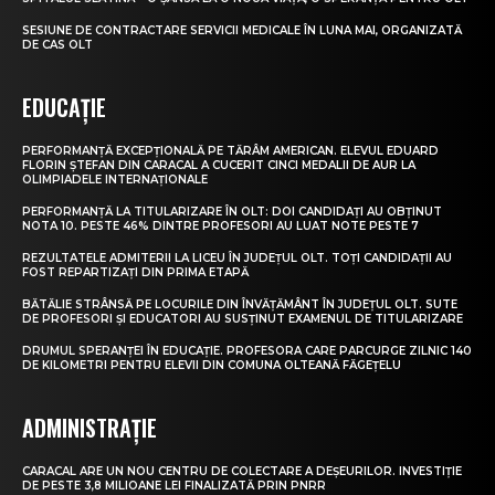
SESIUNE DE CONTRACTARE SERVICII MEDICALE ÎN LUNA MAI, ORGANIZATĂ
DE CAS OLT
EDUCAȚIE
PERFORMANȚĂ EXCEPȚIONALĂ PE TĂRÂM AMERICAN. ELEVUL EDUARD
FLORIN ȘTEFAN DIN CARACAL A CUCERIT CINCI MEDALII DE AUR LA
OLIMPIADELE INTERNAȚIONALE
PERFORMANȚĂ LA TITULARIZARE ÎN OLT: DOI CANDIDAȚI AU OBȚINUT
NOTA 10. PESTE 46% DINTRE PROFESORI AU LUAT NOTE PESTE 7
REZULTATELE ADMITERII LA LICEU ÎN JUDEȚUL OLT. TOȚI CANDIDAȚII AU
FOST REPARTIZAȚI DIN PRIMA ETAPĂ
BĂTĂLIE STRÂNSĂ PE LOCURILE DIN ÎNVĂȚĂMÂNT ÎN JUDEȚUL OLT. SUTE
DE PROFESORI ȘI EDUCATORI AU SUSȚINUT EXAMENUL DE TITULARIZARE
DRUMUL SPERANȚEI ÎN EDUCAȚIE. PROFESORA CARE PARCURGE ZILNIC 140
DE KILOMETRI PENTRU ELEVII DIN COMUNA OLTEANĂ FĂGEȚELU
ADMINISTRAȚIE
CARACAL ARE UN NOU CENTRU DE COLECTARE A DEȘEURILOR. INVESTIȚIE
DE PESTE 3,8 MILIOANE LEI FINALIZATĂ PRIN PNRR