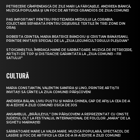
PETRECERE CÂMPENEASCĂ DE ZILE MARI LA FĂRCAȘELE. ANDREEA BĂNICĂ,
MUZICĂ POPULARĂ ȘI UN FOC DE ARTIFICII GRANDIOS DE ZIUA COMUNEI
PAS IMPORTANT PENTRU PROTEJAREA MEDIULUI LA CORABIA.
COLECTARE SEPARATĂ PENTRU DEȘEURILE TEXTILE ÎN TREI ZONE DIN
ORAȘ
ROBERTA CRINTEA, MARIA BEATRICE BĂNDOIU ȘI CRISTIAN BĂNĂȚEANU,
PRINTRE INVITAȚII SPECIALI DE LA „ZIUA LEGUMICULTORULUI PLEȘOIAN”
STOICĂNEȘTIUL ÎMBRACĂ HAINE DE SĂRBĂTOARE. MUZICĂ DE PETRECERE,
ARTIȘTI DE TOP ȘI DISTRACȚIE GARANTATĂ LA „ZIUA COMUNEI – FIII
SATULUI”
CULTURĂ
MARIA CONSTANTIN, VALENTIN SANFIRA ȘI LINO, PRINTRE ARTIȘTII
INVITAȚI SĂ CÂNTE LA ZIUA COMUNEI PÂRȘCOVENI
ANDREEA BĂLAN, LIVIU PUȘTIU ȘI MARIA GHINEA, CAP DE AFIȘ LA CEA DE-A
XI-A EDIȚIE A ZILEI COMUNEI OSICA DE JOS
ANSAMBLUL „BRÂULEȚUL” DIN PÂRȘCOVENI A REPREZENTAT CU CINSTE
JUDEȚUL OLT LA FESTIVALUL INTERNAȚIONAL DE FOLCLOR „MARA” DE LA
SIGHETU MARMAȚIEI
SĂRBĂTOARE MARE LA VALEA MARE. MUZICĂ POPULARĂ, SPECTACOL DE
LASERE ȘI FOC DE ARTIFICII LA CEA DE-A IX-A EDIȚIE A ZILEI COMUNEI