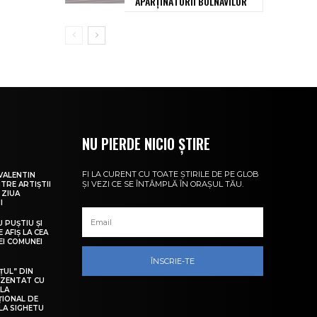
APARȚINĂTORII BOLNAVILOR
NU PIERDE NICIO ȘTIRE
FI LA CURENT CU TOATE ȘTIRILE DE PE GLOB
VALENTIN
ȘI VEZI CE SE ÎNTÂMPLĂ ÎN ORAȘUL TĂU.
NTRE ARTIȘTII
 ZIUA
I
U PUȘTIU ȘI
 AFIȘ LA CEA
LEI COMUNEI
ÎNSCRIE-TE
ȚUL” DIN
EZENTAT CU
 LA
ȚIONAL DE
LA SIGHETU