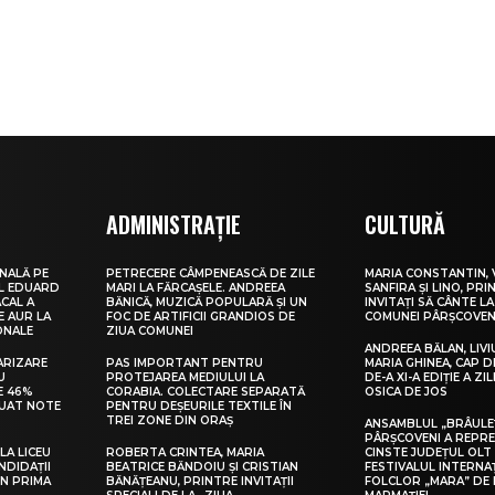
ADMINISTRAȚIE
CULTURĂ
NALĂ PE
PETRECERE CÂMPENEASCĂ DE ZILE
MARIA CONSTANTIN, 
UL EDUARD
MARI LA FĂRCAȘELE. ANDREEA
SANFIRA ȘI LINO, PRI
CAL A
BĂNICĂ, MUZICĂ POPULARĂ ȘI UN
INVITAȚI SĂ CÂNTE LA
E AUR LA
FOC DE ARTIFICII GRANDIOS DE
COMUNEI PÂRȘCOVEN
ONALE
ZIUA COMUNEI
ANDREEA BĂLAN, LIVI
ARIZARE
PAS IMPORTANT PENTRU
MARIA GHINEA, CAP DE
U
PROTEJAREA MEDIULUI LA
DE-A XI-A EDIȚIE A ZI
E 46%
CORABIA. COLECTARE SEPARATĂ
OSICA DE JOS
LUAT NOTE
PENTRU DEȘEURILE TEXTILE ÎN
TREI ZONE DIN ORAȘ
ANSAMBLUL „BRÂULE
PÂRȘCOVENI A REPR
LA LICEU
ROBERTA CRINTEA, MARIA
CINSTE JUDEȚUL OLT
NDIDAȚII
BEATRICE BĂNDOIU ȘI CRISTIAN
FESTIVALUL INTERNA
IN PRIMA
BĂNĂȚEANU, PRINTRE INVITAȚII
FOLCLOR „MARA” DE 