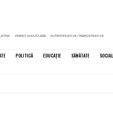
LATINA
VINERI,7 AUGUST,2026
AUTENTIFICAȚI-VĂ / ÎNREGISTRAȚI-VĂ
ATE
POLITICĂ
EDUCAȚIE
SĂNĂTATE
SOCIA