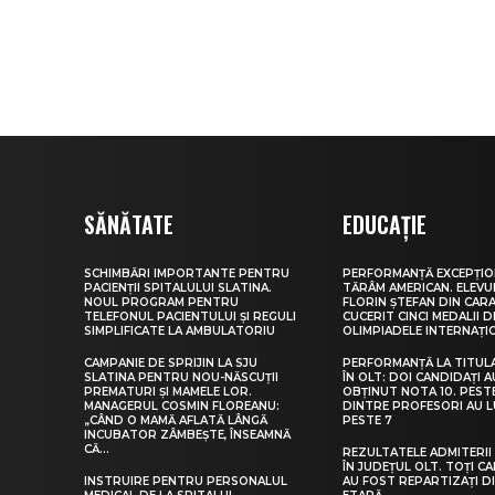
SĂNĂTATE
EDUCAȚIE
SCHIMBĂRI IMPORTANTE PENTRU
PERFORMANȚĂ EXCEPȚIO
PACIENȚII SPITALULUI SLATINA.
TĂRÂM AMERICAN. ELEV
NOUL PROGRAM PENTRU
FLORIN ȘTEFAN DIN CARA
TELEFONUL PACIENTULUI ȘI REGULI
CUCERIT CINCI MEDALII D
SIMPLIFICATE LA AMBULATORIU
OLIMPIADELE INTERNAȚI
CAMPANIE DE SPRIJIN LA SJU
PERFORMANȚĂ LA TITUL
SLATINA PENTRU NOU-NĂSCUȚII
ÎN OLT: DOI CANDIDAȚI A
PREMATURI ȘI MAMELE LOR.
OBȚINUT NOTA 10. PEST
MANAGERUL COSMIN FLOREANU:
DINTRE PROFESORI AU 
„CÂND O MAMĂ AFLATĂ LÂNGĂ
PESTE 7
INCUBATOR ZÂMBEȘTE, ÎNSEAMNĂ
CĂ...
REZULTATELE ADMITERII 
ÎN JUDEȚUL OLT. TOȚI CA
INSTRUIRE PENTRU PERSONALUL
AU FOST REPARTIZAȚI D