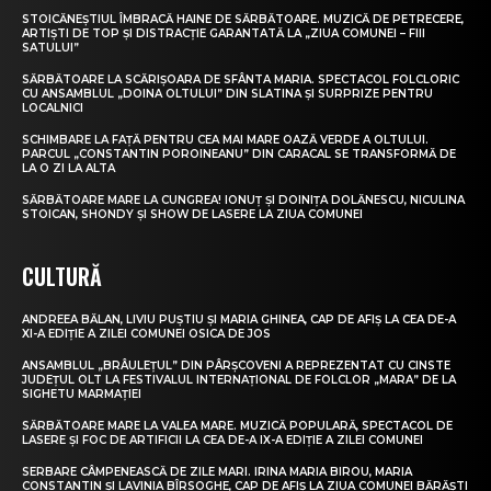
STOICĂNEȘTIUL ÎMBRACĂ HAINE DE SĂRBĂTOARE. MUZICĂ DE PETRECERE,
ARTIȘTI DE TOP ȘI DISTRACȚIE GARANTATĂ LA „ZIUA COMUNEI – FIII
SATULUI”
SĂRBĂTOARE LA SCĂRIȘOARA DE SFÂNTA MARIA. SPECTACOL FOLCLORIC
CU ANSAMBLUL „DOINA OLTULUI” DIN SLATINA ȘI SURPRIZE PENTRU
LOCALNICI
SCHIMBARE LA FAȚĂ PENTRU CEA MAI MARE OAZĂ VERDE A OLTULUI.
PARCUL „CONSTANTIN POROINEANU” DIN CARACAL SE TRANSFORMĂ DE
LA O ZI LA ALTA
SĂRBĂTOARE MARE LA CUNGREA! IONUȚ ȘI DOINIȚA DOLĂNESCU, NICULINA
STOICAN, SHONDY ȘI SHOW DE LASERE LA ZIUA COMUNEI
CULTURĂ
ANDREEA BĂLAN, LIVIU PUȘTIU ȘI MARIA GHINEA, CAP DE AFIȘ LA CEA DE-A
XI-A EDIȚIE A ZILEI COMUNEI OSICA DE JOS
ANSAMBLUL „BRÂULEȚUL” DIN PÂRȘCOVENI A REPREZENTAT CU CINSTE
JUDEȚUL OLT LA FESTIVALUL INTERNAȚIONAL DE FOLCLOR „MARA” DE LA
SIGHETU MARMAȚIEI
SĂRBĂTOARE MARE LA VALEA MARE. MUZICĂ POPULARĂ, SPECTACOL DE
LASERE ȘI FOC DE ARTIFICII LA CEA DE-A IX-A EDIȚIE A ZILEI COMUNEI
SERBARE CÂMPENEASCĂ DE ZILE MARI. IRINA MARIA BIROU, MARIA
CONSTANTIN ȘI LAVINIA BÎRSOGHE, CAP DE AFIȘ LA ZIUA COMUNEI BĂRĂȘTI