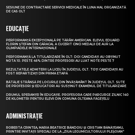
SESIUNE DE CONTRACTARE SERVICII MEDICALE ÎN LUNA MAI, ORGANIZATĂ
DE CAS OLT
EDUCAȚIE
PERFORMANȚĂ EXCEPȚIONALĂ PE TĂRÂM AMERICAN. ELEVUL EDUARD
FLORIN ȘTEFAN DIN CARACAL A CUCERIT CINCI MEDALII DE AUR LA
OLIMPIADELE INTERNAȚIONALE
PERFORMANȚĂ LA TITULARIZARE ÎN OLT: DOI CANDIDAȚI AU OBȚINUT
NOTA 10. PESTE 46% DINTRE PROFESORI AU LUAT NOTE PESTE 7
REZULTATELE ADMITERII LA LICEU ÎN JUDEȚUL OLT. TOȚI CANDIDAȚII AU
FOST REPARTIZAȚI DIN PRIMA ETAPĂ
BĂTĂLIE STRÂNSĂ PE LOCURILE DIN ÎNVĂȚĂMÂNT ÎN JUDEȚUL OLT. SUTE
DE PROFESORI ȘI EDUCATORI AU SUSȚINUT EXAMENUL DE TITULARIZARE
DRUMUL SPERANȚEI ÎN EDUCAȚIE. PROFESORA CARE PARCURGE ZILNIC 140
DE KILOMETRI PENTRU ELEVII DIN COMUNA OLTEANĂ FĂGEȚELU
ADMINISTRAȚIE
ROBERTA CRINTEA, MARIA BEATRICE BĂNDOIU ȘI CRISTIAN BĂNĂȚEANU,
PRINTRE INVITAȚII SPECIALI DE LA „ZIUA LEGUMICULTORULUI PLEȘOIAN”