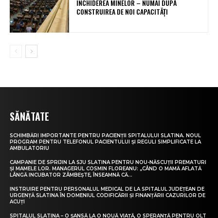
ÎNCHIDEREA MINELOR – NUMAI DUPĂ
CONSTRUIREA DE NOI CAPACITĂȚI
SĂNĂTATE
SCHIMBĂRI IMPORTANTE PENTRU PACIENȚII SPITALULUI SLATINA. NOUL
PROGRAM PENTRU TELEFONUL PACIENTULUI ȘI REGULI SIMPLIFICATE LA
AMBULATORIU
CAMPANIE DE SPRIJIN LA SJU SLATINA PENTRU NOU-NĂSCUȚII PREMATURI
ȘI MAMELE LOR. MANAGERUL COSMIN FLOREANU: „CÂND O MAMĂ AFLATĂ
LÂNGĂ INCUBATOR ZÂMBEȘTE, ÎNSEAMNĂ CĂ...
INSTRUIRE PENTRU PERSONALUL MEDICAL DE LA SPITALUL JUDEȚEAN DE
URGENȚĂ SLATINA ÎN DOMENIUL CODIFICĂRII ȘI FINANȚĂRII CAZURILOR DE
ACUȚI
SPITALUL SLATINA – O ȘANSĂ LA O NOUĂ VIAȚĂ, O SPERANȚĂ PENTRU OLT