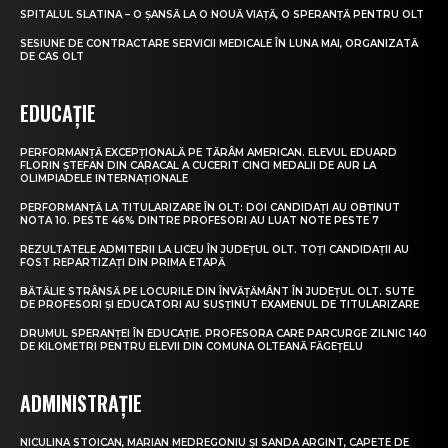
SPITALUL SLATINA – O ȘANSĂ LA O NOUĂ VIAȚĂ, O SPERANȚĂ PENTRU OLT
SESIUNE DE CONTRACTARE SERVICII MEDICALE ÎN LUNA MAI, ORGANIZATĂ
DE CAS OLT
EDUCAȚIE
PERFORMANȚĂ EXCEPȚIONALĂ PE TĂRÂM AMERICAN. ELEVUL EDUARD
FLORIN ȘTEFAN DIN CARACAL A CUCERIT CINCI MEDALII DE AUR LA
OLIMPIADELE INTERNAȚIONALE
PERFORMANȚĂ LA TITULARIZARE ÎN OLT: DOI CANDIDAȚI AU OBȚINUT
NOTA 10. PESTE 46% DINTRE PROFESORI AU LUAT NOTE PESTE 7
REZULTATELE ADMITERII LA LICEU ÎN JUDEȚUL OLT. TOȚI CANDIDAȚII AU
FOST REPARTIZAȚI DIN PRIMA ETAPĂ
BĂTĂLIE STRÂNSĂ PE LOCURILE DIN ÎNVĂȚĂMÂNT ÎN JUDEȚUL OLT. SUTE
DE PROFESORI ȘI EDUCATORI AU SUSȚINUT EXAMENUL DE TITULARIZARE
DRUMUL SPERANȚEI ÎN EDUCAȚIE. PROFESORA CARE PARCURGE ZILNIC 140
DE KILOMETRI PENTRU ELEVII DIN COMUNA OLTEANĂ FĂGEȚELU
ADMINISTRAȚIE
NICULINA STOICAN, MARIAN MEDREGONIU ȘI SANDA ARGINT, CAPETE DE