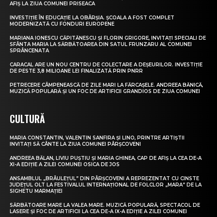
AFIȘ LA ZIUA COMUNEI PRISEACA
INVESTIȚIE ÎN EDUCAȚIE LA OBÂRȘIA. ȘCOALA A FOST COMPLET
MODERNIZATĂ CU FONDURI EUROPENE
MARIANA IONESCU CĂPITĂNESCU ȘI FLORIN GRIGORE, INVITAȚI SPECIALI DE
SFÂNTA MARIA LA SĂRBĂTOAREA DIN SATUL FRUNZARU AL COMUNEI
SPRÂNCENATA
CARACAL ARE UN NOU CENTRU DE COLECTARE A DEȘEURILOR. INVESTIȚIE
DE PESTE 3,8 MILIOANE LEI FINALIZATĂ PRIN PNRR
PETRECERE CÂMPENEASCĂ DE ZILE MARI LA FĂRCAȘELE. ANDREEA BĂNICĂ,
MUZICĂ POPULARĂ ȘI UN FOC DE ARTIFICII GRANDIOS DE ZIUA COMUNEI
CULTURĂ
MARIA CONSTANTIN, VALENTIN SANFIRA ȘI LINO, PRINTRE ARTIȘTII
INVITAȚI SĂ CÂNTE LA ZIUA COMUNEI PÂRȘCOVENI
ANDREEA BĂLAN, LIVIU PUȘTIU ȘI MARIA GHINEA, CAP DE AFIȘ LA CEA DE-A
XI-A EDIȚIE A ZILEI COMUNEI OSICA DE JOS
ANSAMBLUL „BRÂULEȚUL” DIN PÂRȘCOVENI A REPREZENTAT CU CINSTE
JUDEȚUL OLT LA FESTIVALUL INTERNAȚIONAL DE FOLCLOR „MARA” DE LA
SIGHETU MARMAȚIEI
SĂRBĂTOARE MARE LA VALEA MARE. MUZICĂ POPULARĂ, SPECTACOL DE
LASERE ȘI FOC DE ARTIFICII LA CEA DE-A IX-A EDIȚIE A ZILEI COMUNEI