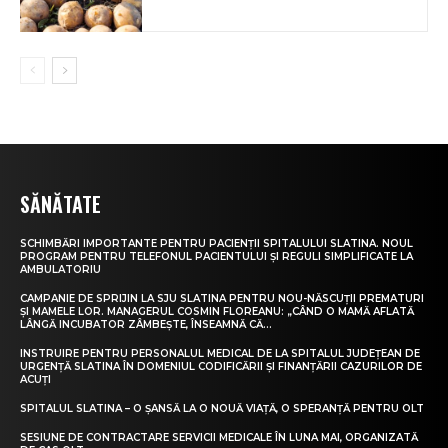
SĂNĂTATE
SCHIMBĂRI IMPORTANTE PENTRU PACIENȚII SPITALULUI SLATINA. NOUL
PROGRAM PENTRU TELEFONUL PACIENTULUI ȘI REGULI SIMPLIFICATE LA
AMBULATORIU
CAMPANIE DE SPRIJIN LA SJU SLATINA PENTRU NOU-NĂSCUȚII PREMATURI
ȘI MAMELE LOR. MANAGERUL COSMIN FLOREANU: „CÂND O MAMĂ AFLATĂ
LÂNGĂ INCUBATOR ZÂMBEȘTE, ÎNSEAMNĂ CĂ...
INSTRUIRE PENTRU PERSONALUL MEDICAL DE LA SPITALUL JUDEȚEAN DE
URGENȚĂ SLATINA ÎN DOMENIUL CODIFICĂRII ȘI FINANȚĂRII CAZURILOR DE
ACUȚI
SPITALUL SLATINA – O ȘANSĂ LA O NOUĂ VIAȚĂ, O SPERANȚĂ PENTRU OLT
SESIUNE DE CONTRACTARE SERVICII MEDICALE ÎN LUNA MAI, ORGANIZATĂ