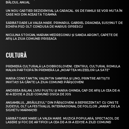
BÂLCIUL ANUAL
UN NOU CARTIER REZIDENȚIAL LA CARACAL. 66 DE FAMILII SE VOR MUTA ÎN
CASE NOI DIN ACEASTĂ TOAMNĂ
SĂRBĂTOARE LA VALEA MARE. PRIMARUL GABRIEL DRAGNEA, SUSȚINUT DE
ECHIPA PSD OLT CONDUSĂ DE MARIUS OPRESCU
NICULINA STOICAN, MARIAN MEDREGONIU ȘI SANDA ARGINT, CAPETE DE
AFIȘ LA ZIUA COMUNEI PRISEACA
CULTURĂ
PREMIERĂ CULTURALĂ LA DOBROSLOVENI. CENTRUL CULTURAL ROMULA
MALVA PARTICIPĂ ÎN PREMIERĂ LA „NOAPTEA MUZEELOR LA SATE”
MARIA CONSTANTIN, VALENTIN SANFIRA ȘI LINO, PRINTRE ARTIȘTII
INVITAȚI SĂ CÂNTE LA ZIUA COMUNEI PÂRȘCOVENI
ANDREEA BĂLAN, LIVIU PUȘTIU ȘI MARIA GHINEA, CAP DE AFIȘ LA CEA DE-A
XI-A EDIȚIE A ZILEI COMUNEI OSICA DE JOS
ANSAMBLUL „BRÂULEȚUL” DIN PÂRȘCOVENI A REPREZENTAT CU CINSTE
JUDEȚUL OLT LA FESTIVALUL INTERNAȚIONAL DE FOLCLOR „MARA” DE LA
SIGHETU MARMAȚIEI
SĂRBĂTOARE MARE LA VALEA MARE. MUZICĂ POPULARĂ, SPECTACOL DE
LASERE ȘI FOC DE ARTIFICII LA CEA DE-A IX-A EDIȚIE A ZILEI COMUNEI