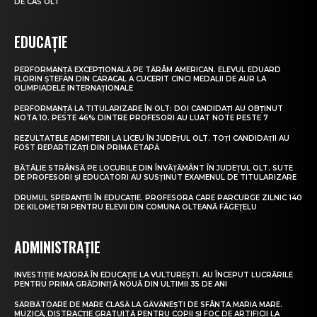
DE CAS OLT
EDUCAȚIE
PERFORMANȚĂ EXCEPȚIONALĂ PE TĂRÂM AMERICAN. ELEVUL EDUARD
FLORIN ȘTEFAN DIN CARACAL A CUCERIT CINCI MEDALII DE AUR LA
OLIMPIADELE INTERNAȚIONALE
PERFORMANȚĂ LA TITULARIZARE ÎN OLT: DOI CANDIDAȚI AU OBȚINUT
NOTA 10. PESTE 46% DINTRE PROFESORI AU LUAT NOTE PESTE 7
REZULTATELE ADMITERII LA LICEU ÎN JUDEȚUL OLT. TOȚI CANDIDAȚII AU
FOST REPARTIZAȚI DIN PRIMA ETAPĂ
BĂTĂLIE STRÂNSĂ PE LOCURILE DIN ÎNVĂȚĂMÂNT ÎN JUDEȚUL OLT. SUTE
DE PROFESORI ȘI EDUCATORI AU SUSȚINUT EXAMENUL DE TITULARIZARE
DRUMUL SPERANȚEI ÎN EDUCAȚIE. PROFESORA CARE PARCURGE ZILNIC 140
DE KILOMETRI PENTRU ELEVII DIN COMUNA OLTEANĂ FĂGEȚELU
ADMINISTRAȚIE
INVESTIȚIE MAJORĂ ÎN EDUCAȚIE LA VULTUREȘTI. AU ÎNCEPUT LUCRĂRILE
PENTRU PRIMA GRĂDINIȚĂ NOUĂ DIN ULTIMII 35 DE ANI
SĂRBĂTOARE DE MARE CLASĂ LA GĂVĂNEȘTI DE SFÂNTA MARIA MARE.
MUZICĂ, DISTRACȚIE GRATUITĂ PENTRU COPII ȘI FOC DE ARTIFICII LA