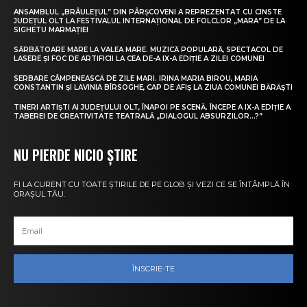
ANSAMBLUL „BRÂULEȚUL” DIN PÂRȘCOVENI A REPREZENTAT CU CINSTE
JUDEȚUL OLT LA FESTIVALUL INTERNAȚIONAL DE FOLCLOR „MARA” DE LA
SIGHETU MARMAȚIEI
SĂRBĂTOARE MARE LA VALEA MARE. MUZICĂ POPULARĂ, SPECTACOL DE
LASERE ȘI FOC DE ARTIFICII LA CEA DE-A IX-A EDIȚIE A ZILEI COMUNEI
SERBARE CÂMPENEASCĂ DE ZILE MARI. IRINA MARIA BIROU, MARIA
CONSTANTIN ȘI LAVINIA BÎRSOGHE, CAP DE AFIȘ LA ZIUA COMUNEI BĂRĂȘTI
TINERI ARTIȘTI AI JUDEȚULUI OLT, ÎNAPOI PE SCENĂ. ÎNCEPE A IX-A EDIȚIE A
TABEREI DE CREATIVITATE TEATRALĂ „DIALOGUL ABSURZILOR…?”
NU PIERDE NICIO ȘTIRE
FI LA CURENT CU TOATE ȘTIRILE DE PE GLOB ȘI VEZI CE SE ÎNTÂMPLĂ ÎN
ORAȘUL TĂU.
ÎNSCRIE-TE