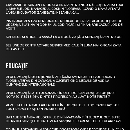
CAMPANIE DE SPRIJIN LA SJU SLATINA PENTRU NOU-NĂSCUȚII PREMATURI
ȘI MAMELE LOR. MANAGERUL COSMIN FLOREANU: „CÂND O MAMĂ AFLATĂ
LÂNGĂ INCUBATOR ZÂMBEȘTE, ÎNSEAMNĂ CĂ...
INSTRUIRE PENTRU PERSONALUL MEDICAL DE LA SPITALUL JUDEȚEAN DE
URGENȚĂ SLATINA ÎN DOMENIUL CODIFICĂRII ȘI FINANȚĂRII CAZURILOR DE
ACUȚI
SPITALUL SLATINA – O ȘANSĂ LA O NOUĂ VIAȚĂ, O SPERANȚĂ PENTRU OLT
SESIUNE DE CONTRACTARE SERVICII MEDICALE ÎN LUNA MAI, ORGANIZATĂ
DE CAS OLT
EDUCAȚIE
PERFORMANȚĂ EXCEPȚIONALĂ PE TĂRÂM AMERICAN. ELEVUL EDUARD
FLORIN ȘTEFAN DIN CARACAL A CUCERIT CINCI MEDALII DE AUR LA
OLIMPIADELE INTERNAȚIONALE
PERFORMANȚĂ LA TITULARIZARE ÎN OLT: DOI CANDIDAȚI AU OBȚINUT
NOTA 10. PESTE 46% DINTRE PROFESORI AU LUAT NOTE PESTE 7
REZULTATELE ADMITERII LA LICEU ÎN JUDEȚUL OLT. TOȚI CANDIDAȚII AU
FOST REPARTIZAȚI DIN PRIMA ETAPĂ
BĂTĂLIE STRÂNSĂ PE LOCURILE DIN ÎNVĂȚĂMÂNT ÎN JUDEȚUL OLT. SUTE
DE PROFESORI ȘI EDUCATORI AU SUSȚINUT EXAMENUL DE TITULARIZARE
DRUMUL SPERANȚEI ÎN EDUCAȚIE. PROFESORA CARE PARCURGE ZILNIC 140