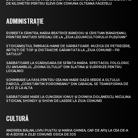
DE KILOMETRI PENTRU ELEVII DIN COMUNA OLTEANĂ FĂGEȚELU
ADMINISTRAȚIE
ROBERTA CRINTEA, MARIA BEATRICE BĂNDOIU ȘI CRISTIAN BĂNĂȚEANU,
PRINTRE INVITAȚII SPECIALI DE LA „ZIUA LEGUMICULTORULUI PLEȘOIAN”
STOICĂNEȘTIUL ÎMBRACĂ HAINE DE SĂRBĂTOARE. MUZICĂ DE PETRECERE,
ARTIȘTI DE TOP ȘI DISTRACȚIE GARANTATĂ LA „ZIUA COMUNEI – FIII
SATULUI”
SĂRBĂTOARE LA SCĂRIȘOARA DE SFÂNTA MARIA. SPECTACOL FOLCLORIC
CU ANSAMBLUL „DOINA OLTULUI” DIN SLATINA ȘI SURPRIZE PENTRU
LOCALNICI
SCHIMBARE LA FAȚĂ PENTRU CEA MAI MARE OAZĂ VERDE A OLTULUI.
PARCUL „CONSTANTIN POROINEANU” DIN CARACAL SE TRANSFORMĂ DE
LA O ZI LA ALTA
SĂRBĂTOARE MARE LA CUNGREA! IONUȚ ȘI DOINIȚA DOLĂNESCU, NICULINA
STOICAN, SHONDY ȘI SHOW DE LASERE LA ZIUA COMUNEI
CULTURĂ
ANDREEA BĂLAN, LIVIU PUȘTIU ȘI MARIA GHINEA, CAP DE AFIȘ LA CEA DE-A
XI-A EDIȚIE A ZILEI COMUNEI OSICA DE JOS