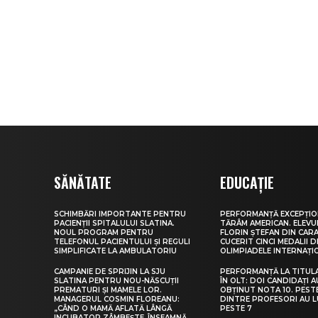
SĂNĂTATE
EDUCAȚIE
SCHIMBĂRI IMPORTANTE PENTRU
PERFORMANȚĂ EXCEPȚIO
PACIENȚII SPITALULUI SLATINA.
TĂRÂM AMERICAN. ELEV
NOUL PROGRAM PENTRU
FLORIN ȘTEFAN DIN CARA
TELEFONUL PACIENTULUI ȘI REGULI
CUCERIT CINCI MEDALII D
SIMPLIFICATE LA AMBULATORIU
OLIMPIADELE INTERNAȚI
CAMPANIE DE SPRIJIN LA SJU
PERFORMANȚĂ LA TITUL
SLATINA PENTRU NOU-NĂSCUȚII
ÎN OLT: DOI CANDIDAȚI A
PREMATURI ȘI MAMELE LOR.
OBȚINUT NOTA 10. PEST
MANAGERUL COSMIN FLOREANU:
DINTRE PROFESORI AU 
„CÂND O MAMĂ AFLATĂ LÂNGĂ
PESTE 7
INCUBATOR ZÂMBEȘTE, ÎNSEAMNĂ