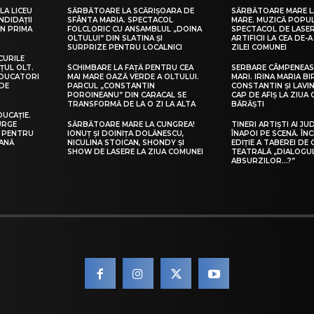
LA LICEU
SĂRBĂTOARE LA SCĂRIȘOARA DE
SĂRBĂTOARE MARE L
NDIDAȚII
SFÂNTA MARIA. SPECTACOL
MARE. MUZICĂ POPU
IN PRIMA
FOLCLORIC CU ANSAMBLUL „DOINA
SPECTACOL DE LASER
OLTULUI” DIN SLATINA ȘI
ARTIFICII LA CEA DE-A 
SURPRIZE PENTRU LOCALNICI
ZILEI COMUNEI
CURILE
ȚUL OLT.
SCHIMBARE LA FAȚĂ PENTRU CEA
SERBARE CÂMPENEASC
EDUCATORI
MAI MARE OAZĂ VERDE A OLTULUI.
MARI. IRINA MARIA B
DE
PARCUL „CONSTANTIN
CONSTANTIN ȘI LAVIN
POROINEANU” DIN CARACAL SE
CAP DE AFIȘ LA ZIUA
TRANSFORMĂ DE LA O ZI LA ALTA
BĂRĂȘTI
DUCAȚIE.
URGE
SĂRBĂTOARE MARE LA CUNGREA!
TINERI ARTIȘTI AI JU
I PENTRU
IONUȚ ȘI DOINIȚA DOLĂNESCU,
ÎNAPOI PE SCENĂ. ÎNC
EANĂ
NICULINA STOICAN, SHONDY ȘI
EDIȚIE A TABEREI DE
SHOW DE LASERE LA ZIUA COMUNEI
TEATRALĂ „DIALOGU
ABSURZILOR…?”