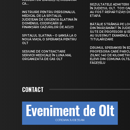
CĂ...
REZULTATELE ADMITERII 
ÎN JUDEȚUL OLT. TOȚI CA
INSTRUIRE PENTRU PERSONALUL
AU FOST REPARTIZAȚI D
MEDICAL DE LA SPITALUL
ETAPĂ
JUDEȚEAN DE URGENȚĂ SLATINA ÎN
DOMENIUL CODIFICĂRII ȘI
BĂTĂLIE STRÂNSĂ PE LO
FINANȚĂRII CAZURILOR DE ACUȚI
DIN ÎNVĂȚĂMÂNT ÎN JUDE
SUTE DE PROFESORI ȘI 
SPITALUL SLATINA – O ȘANSĂ LA O
AU SUSȚINUT EXAMENUL 
NOUĂ VIAȚĂ, O SPERANȚĂ PENTRU
TITULARIZARE
OLT
DRUMUL SPERANȚEI ÎN E
SESIUNE DE CONTRACTARE
PROFESORA CARE PARC
SERVICII MEDICALE ÎN LUNA MAI,
ZILNIC 140 DE KILOMETR
ORGANIZATĂ DE CAS OLT
ELEVII DIN COMUNA OLT
FĂGEȚELU
CONTACT
Eveniment de Olt
COTIDIAN JUDEȚEAN