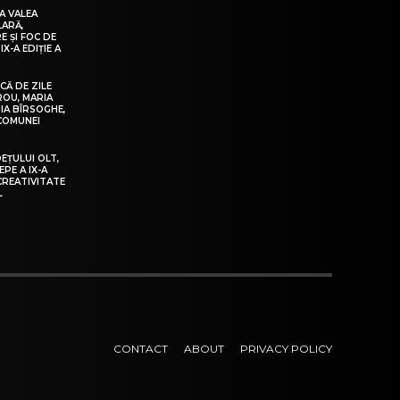
A VALEA
LARĂ,
E ȘI FOC DE
IX-A EDIȚIE A
Ă DE ZILE
IROU, MARIA
IA BÎRSOGHE,
 COMUNEI
DEȚULUI OLT,
EPE A IX-A
 CREATIVITATE
L
CONTACT
ABOUT
PRIVACY POLICY