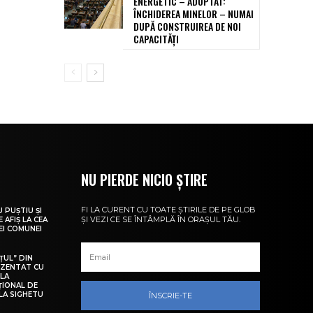
ENERGETIC – ADOPTAT:
ÎNCHIDEREA MINELOR – NUMAI
DUPĂ CONSTRUIREA DE NOI
CAPACITĂȚI
NU PIERDE NICIO ȘTIRE
FI LA CURENT CU TOATE ȘTIRILE DE PE GLOB
U PUȘTIU ȘI
ȘI VEZI CE SE ÎNTÂMPLĂ ÎN ORAȘUL TĂU.
 AFIȘ LA CEA
LEI COMUNEI
ȚUL” DIN
EZENTAT CU
 LA
ȚIONAL DE
LA SIGHETU
ÎNSCRIE-TE