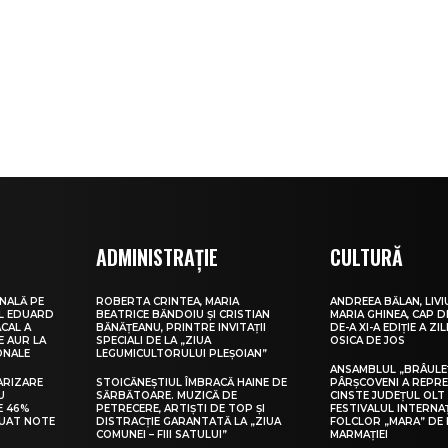
ADMINISTRAȚIE
CULTURĂ
NALĂ PE
ROBERTA CRINTEA, MARIA
ANDREEA BĂLAN, LIVI
UL EDUARD
BEATRICE BĂNDOIU ȘI CRISTIAN
MARIA GHINEA, CAP DE
CAL A
BĂNĂȚEANU, PRINTRE INVITAȚII
DE-A XI-A EDIȚIE A ZI
E AUR LA
SPECIALI DE LA „ZIUA
OSICA DE JOS
ONALE
LEGUMICULTORULUI PLEȘOIAN”
ANSAMBLUL „BRÂULE
ARIZARE
STOICĂNEȘTIUL ÎMBRACĂ HAINE DE
PÂRȘCOVENI A REPR
U
SĂRBĂTOARE. MUZICĂ DE
CINSTE JUDEȚUL OLT
E 46%
PETRECERE, ARTIȘTI DE TOP ȘI
FESTIVALUL INTERNA
LUAT NOTE
DISTRACȚIE GARANTATĂ LA „ZIUA
FOLCLOR „MARA” DE 
COMUNEI – FIII SATULUI”
MARMAȚIEI