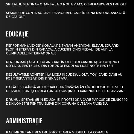
SPITALUL SLATINA – O ȘANSĂ LA O NOUĂ VIAȚĂ, O SPERANȚĂ PENTRU OLT
SESIUNE DE CONTRACTARE SERVICII MEDICALE ÎN LUNA MAI, ORGANIZATĂ
DE CAS OLT
EDUCAȚIE
PERFORMANȚĂ EXCEPȚIONALĂ PE TĂRÂM AMERICAN. ELEVUL EDUARD
FLORIN ȘTEFAN DIN CARACAL A CUCERIT CINCI MEDALII DE AUR LA
OLIMPIADELE INTERNAȚIONALE
PERFORMANȚĂ LA TITULARIZARE ÎN OLT: DOI CANDIDAȚI AU OBȚINUT
NOTA 10. PESTE 46% DINTRE PROFESORI AU LUAT NOTE PESTE 7
REZULTATELE ADMITERII LA LICEU ÎN JUDEȚUL OLT. TOȚI CANDIDAȚII AU
FOST REPARTIZAȚI DIN PRIMA ETAPĂ
BĂTĂLIE STRÂNSĂ PE LOCURILE DIN ÎNVĂȚĂMÂNT ÎN JUDEȚUL OLT. SUTE
DE PROFESORI ȘI EDUCATORI AU SUSȚINUT EXAMENUL DE TITULARIZARE
DRUMUL SPERANȚEI ÎN EDUCAȚIE. PROFESORA CARE PARCURGE ZILNIC 140
DE KILOMETRI PENTRU ELEVII DIN COMUNA OLTEANĂ FĂGEȚELU
ADMINISTRAȚIE
PAS IMPORTANT PENTRU PROTEJAREA MEDIULUI LA CORABIA.