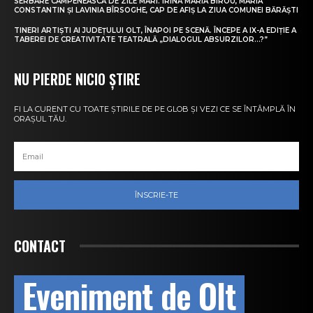
SERBARE CÂMPENEASCĂ DE ZILE MARI. IRINA MARIA BIROU, MARIA
CONSTANTIN ȘI LAVINIA BÎRSOGHE, CAP DE AFIȘ LA ZIUA COMUNEI BĂRĂȘTI
TINERI ARTIȘTI AI JUDEȚULUI OLT, ÎNAPOI PE SCENĂ. ÎNCEPE A IX-A EDIȚIE A
TABEREI DE CREATIVITATE TEATRALĂ „DIALOGUL ABSURZILOR…?”
NU PIERDE NICIO ȘTIRE
FI LA CURENT CU TOATE ȘTIRILE DE PE GLOB ȘI VEZI CE SE ÎNTÂMPLĂ ÎN
ORAȘUL TĂU.
ÎNSCRIE-TE
CONTACT
Eveniment de Olt