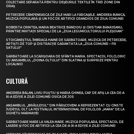
COLECTARE SEPARATĂ PENTRU DEȘEURILE TEXTILE ÎN TREI ZONE DIN
ORAȘ
PETRECERE CÂMPENEASCĂ DE ZILE MARI LA FĂRCAȘELE. ANDREEA BĂNICĂ,
MUZICĂ POPULARĂ ȘI UN FOC DE ARTIFICII GRANDIOS DE ZIUA COMUNEI
ROBERTA CRINTEA, MARIA BEATRICE BĂNDOIU ȘI CRISTIAN BĂNĂȚEANU,
PRINTRE INVITAȚII SPECIALI DE LA „ZIUA LEGUMICULTORULUI PLEȘOIAN”
STOICĂNEȘTIUL ÎMBRACĂ HAINE DE SĂRBĂTOARE. MUZICĂ DE PETRECERE,
ARTIȘTI DE TOP ȘI DISTRACȚIE GARANTATĂ LA „ZIUA COMUNEI – FIII
SATULUI”
SĂRBĂTOARE LA SCĂRIȘOARA DE SFÂNTA MARIA. SPECTACOL FOLCLORIC
CU ANSAMBLUL „DOINA OLTULUI” DIN SLATINA ȘI SURPRIZE PENTRU
LOCALNICI
CULTURĂ
ANDREEA BĂLAN, LIVIU PUȘTIU ȘI MARIA GHINEA, CAP DE AFIȘ LA CEA DE-A
XI-A EDIȚIE A ZILEI COMUNEI OSICA DE JOS
ANSAMBLUL „BRÂULEȚUL” DIN PÂRȘCOVENI A REPREZENTAT CU CINSTE
JUDEȚUL OLT LA FESTIVALUL INTERNAȚIONAL DE FOLCLOR „MARA” DE LA
SIGHETU MARMAȚIEI
SĂRBĂTOARE MARE LA VALEA MARE. MUZICĂ POPULARĂ, SPECTACOL DE
LASERE ȘI FOC DE ARTIFICII LA CEA DE-A IX-A EDIȚIE A ZILEI COMUNEI