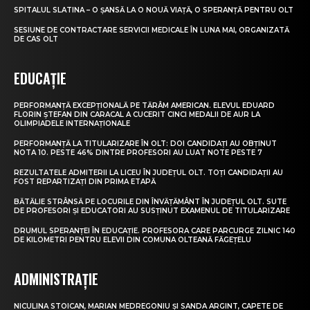
SPITALUL SLATINA – O ȘANSĂ LA O NOUĂ VIAȚĂ, O SPERANȚĂ PENTRU OLT
SESIUNE DE CONTRACTARE SERVICII MEDICALE ÎN LUNA MAI, ORGANIZATĂ
DE CAS OLT
EDUCAȚIE
PERFORMANȚĂ EXCEPȚIONALĂ PE TĂRÂM AMERICAN. ELEVUL EDUARD
FLORIN ȘTEFAN DIN CARACAL A CUCERIT CINCI MEDALII DE AUR LA
OLIMPIADELE INTERNAȚIONALE
PERFORMANȚĂ LA TITULARIZARE ÎN OLT: DOI CANDIDAȚI AU OBȚINUT
NOTA 10. PESTE 46% DINTRE PROFESORI AU LUAT NOTE PESTE 7
REZULTATELE ADMITERII LA LICEU ÎN JUDEȚUL OLT. TOȚI CANDIDAȚII AU
FOST REPARTIZAȚI DIN PRIMA ETAPĂ
BĂTĂLIE STRÂNSĂ PE LOCURILE DIN ÎNVĂȚĂMÂNT ÎN JUDEȚUL OLT. SUTE
DE PROFESORI ȘI EDUCATORI AU SUSȚINUT EXAMENUL DE TITULARIZARE
DRUMUL SPERANȚEI ÎN EDUCAȚIE. PROFESORA CARE PARCURGE ZILNIC 140
DE KILOMETRI PENTRU ELEVII DIN COMUNA OLTEANĂ FĂGEȚELU
ADMINISTRAȚIE
NICULINA STOICAN, MARIAN MEDREGONIU ȘI SANDA ARGINT, CAPETE DE