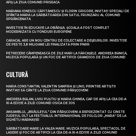
AFIȘ LA ZIUA COMUNEI PRISEACA
MARIANA IONESCU CĂPITĂNESCU ȘI FLORIN GRIGORE, INVITAȚI SPECIALI DE
SFÂNTA MARIA LA SĂRBĂTOAREA DIN SATUL FRUNZARU AL COMUNEI
SPRÂNCENATA
INVESTIȚIE ÎN EDUCAȚIE LA OBÂRȘIA. ȘCOALA A FOST COMPLET
MODERNIZATĂ CU FONDURI EUROPENE
CARACAL ARE UN NOU CENTRU DE COLECTARE A DEȘEURILOR. INVESTIȚIE
DE PESTE 3,8 MILIOANE LEI FINALIZATĂ PRIN PNRR
PETRECERE CÂMPENEASCĂ DE ZILE MARI LA FĂRCAȘELE. ANDREEA BĂNICĂ,
MUZICĂ POPULARĂ ȘI UN FOC DE ARTIFICII GRANDIOS DE ZIUA COMUNEI
CULTURĂ
MARIA CONSTANTIN, VALENTIN SANFIRA ȘI LINO, PRINTRE ARTIȘTII
INVITAȚI SĂ CÂNTE LA ZIUA COMUNEI PÂRȘCOVENI
ANDREEA BĂLAN, LIVIU PUȘTIU ȘI MARIA GHINEA, CAP DE AFIȘ LA CEA DE-A
XI-A EDIȚIE A ZILEI COMUNEI OSICA DE JOS
ANSAMBLUL „BRÂULEȚUL” DIN PÂRȘCOVENI A REPREZENTAT CU CINSTE
JUDEȚUL OLT LA FESTIVALUL INTERNAȚIONAL DE FOLCLOR „MARA” DE LA
SIGHETU MARMAȚIEI
SĂRBĂTOARE MARE LA VALEA MARE. MUZICĂ POPULARĂ, SPECTACOL DE
LASERE ȘI FOC DE ARTIFICII LA CEA DE-A IX-A EDIȚIE A ZILEI COMUNEI