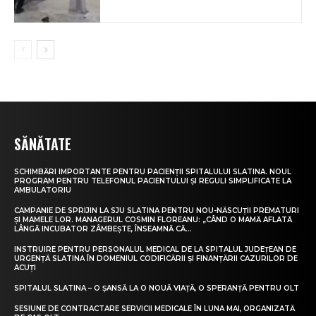
SĂNĂTATE
SCHIMBĂRI IMPORTANTE PENTRU PACIENȚII SPITALULUI SLATINA. NOUL
PROGRAM PENTRU TELEFONUL PACIENTULUI ȘI REGULI SIMPLIFICATE LA
AMBULATORIU
CAMPANIE DE SPRIJIN LA SJU SLATINA PENTRU NOU-NĂSCUȚII PREMATURI
ȘI MAMELE LOR. MANAGERUL COSMIN FLOREANU: „CÂND O MAMĂ AFLATĂ
LÂNGĂ INCUBATOR ZÂMBEȘTE, ÎNSEAMNĂ CĂ...
INSTRUIRE PENTRU PERSONALUL MEDICAL DE LA SPITALUL JUDEȚEAN DE
URGENȚĂ SLATINA ÎN DOMENIUL CODIFICĂRII ȘI FINANȚĂRII CAZURILOR DE
ACUȚI
SPITALUL SLATINA – O ȘANSĂ LA O NOUĂ VIAȚĂ, O SPERANȚĂ PENTRU OLT
SESIUNE DE CONTRACTARE SERVICII MEDICALE ÎN LUNA MAI, ORGANIZATĂ