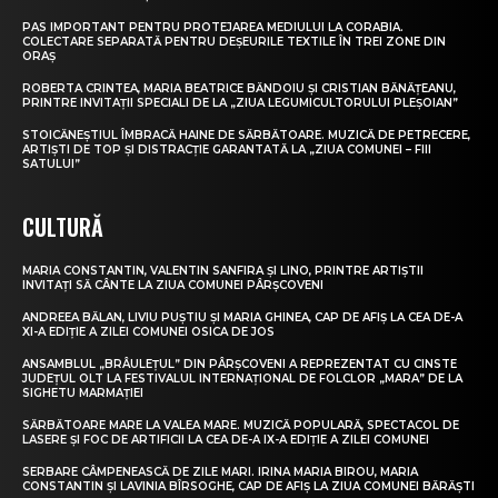
PAS IMPORTANT PENTRU PROTEJAREA MEDIULUI LA CORABIA.
COLECTARE SEPARATĂ PENTRU DEȘEURILE TEXTILE ÎN TREI ZONE DIN
ORAȘ
ROBERTA CRINTEA, MARIA BEATRICE BĂNDOIU ȘI CRISTIAN BĂNĂȚEANU,
PRINTRE INVITAȚII SPECIALI DE LA „ZIUA LEGUMICULTORULUI PLEȘOIAN”
STOICĂNEȘTIUL ÎMBRACĂ HAINE DE SĂRBĂTOARE. MUZICĂ DE PETRECERE,
ARTIȘTI DE TOP ȘI DISTRACȚIE GARANTATĂ LA „ZIUA COMUNEI – FIII
SATULUI”
CULTURĂ
MARIA CONSTANTIN, VALENTIN SANFIRA ȘI LINO, PRINTRE ARTIȘTII
INVITAȚI SĂ CÂNTE LA ZIUA COMUNEI PÂRȘCOVENI
ANDREEA BĂLAN, LIVIU PUȘTIU ȘI MARIA GHINEA, CAP DE AFIȘ LA CEA DE-A
XI-A EDIȚIE A ZILEI COMUNEI OSICA DE JOS
ANSAMBLUL „BRÂULEȚUL” DIN PÂRȘCOVENI A REPREZENTAT CU CINSTE
JUDEȚUL OLT LA FESTIVALUL INTERNAȚIONAL DE FOLCLOR „MARA” DE LA
SIGHETU MARMAȚIEI
SĂRBĂTOARE MARE LA VALEA MARE. MUZICĂ POPULARĂ, SPECTACOL DE
LASERE ȘI FOC DE ARTIFICII LA CEA DE-A IX-A EDIȚIE A ZILEI COMUNEI
SERBARE CÂMPENEASCĂ DE ZILE MARI. IRINA MARIA BIROU, MARIA
CONSTANTIN ȘI LAVINIA BÎRSOGHE, CAP DE AFIȘ LA ZIUA COMUNEI BĂRĂȘTI