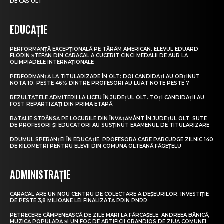
DE CAS OLT
EDUCAȚIE
PERFORMANȚĂ EXCEPȚIONALĂ PE TĂRÂM AMERICAN. ELEVUL EDUARD
FLORIN ȘTEFAN DIN CARACAL A CUCERIT CINCI MEDALII DE AUR LA
OLIMPIADELE INTERNAȚIONALE
PERFORMANȚĂ LA TITULARIZARE ÎN OLT: DOI CANDIDAȚI AU OBȚINUT
NOTA 10. PESTE 46% DINTRE PROFESORI AU LUAT NOTE PESTE 7
REZULTATELE ADMITERII LA LICEU ÎN JUDEȚUL OLT. TOȚI CANDIDAȚII AU
FOST REPARTIZAȚI DIN PRIMA ETAPĂ
BĂTĂLIE STRÂNSĂ PE LOCURILE DIN ÎNVĂȚĂMÂNT ÎN JUDEȚUL OLT. SUTE
DE PROFESORI ȘI EDUCATORI AU SUSȚINUT EXAMENUL DE TITULARIZARE
DRUMUL SPERANȚEI ÎN EDUCAȚIE. PROFESORA CARE PARCURGE ZILNIC 140
DE KILOMETRI PENTRU ELEVII DIN COMUNA OLTEANĂ FĂGEȚELU
ADMINISTRAȚIE
CARACAL ARE UN NOU CENTRU DE COLECTARE A DEȘEURILOR. INVESTIȚIE
DE PESTE 3,8 MILIOANE LEI FINALIZATĂ PRIN PNRR
PETRECERE CÂMPENEASCĂ DE ZILE MARI LA FĂRCAȘELE. ANDREEA BĂNICĂ,
MUZICĂ POPULARĂ ȘI UN FOC DE ARTIFICII GRANDIOS DE ZIUA COMUNEI