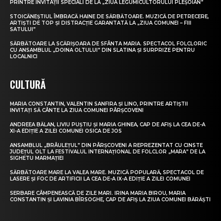
PRINTRE INVITAȚII SPECIALI DE LA „ZIUA LEGUMICULTORULUI PLEȘOIAN”
STOICĂNEȘTIUL ÎMBRACĂ HAINE DE SĂRBĂTOARE. MUZICĂ DE PETRECERE,
ARTIȘTI DE TOP ȘI DISTRACȚIE GARANTATĂ LA „ZIUA COMUNEI – FIII
SATULUI”
SĂRBĂTOARE LA SCĂRIȘOARA DE SFÂNTA MARIA. SPECTACOL FOLCLORIC
CU ANSAMBLUL „DOINA OLTULUI” DIN SLATINA ȘI SURPRIZE PENTRU
LOCALNICI
CULTURĂ
MARIA CONSTANTIN, VALENTIN SANFIRA ȘI LINO, PRINTRE ARTIȘTII
INVITAȚI SĂ CÂNTE LA ZIUA COMUNEI PÂRȘCOVENI
ANDREEA BĂLAN, LIVIU PUȘTIU ȘI MARIA GHINEA, CAP DE AFIȘ LA CEA DE-A
XI-A EDIȚIE A ZILEI COMUNEI OSICA DE JOS
ANSAMBLUL „BRÂULEȚUL” DIN PÂRȘCOVENI A REPREZENTAT CU CINSTE
JUDEȚUL OLT LA FESTIVALUL INTERNAȚIONAL DE FOLCLOR „MARA” DE LA
SIGHETU MARMAȚIEI
SĂRBĂTOARE MARE LA VALEA MARE. MUZICĂ POPULARĂ, SPECTACOL DE
LASERE ȘI FOC DE ARTIFICII LA CEA DE-A IX-A EDIȚIE A ZILEI COMUNEI
SERBARE CÂMPENEASCĂ DE ZILE MARI. IRINA MARIA BIROU, MARIA
CONSTANTIN ȘI LAVINIA BÎRSOGHE, CAP DE AFIȘ LA ZIUA COMUNEI BĂRĂȘTI