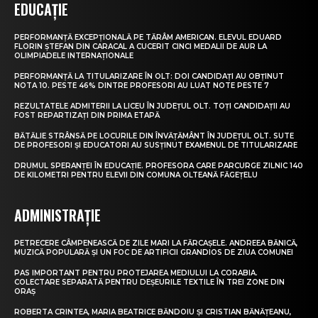
EDUCAȚIE
PERFORMANȚĂ EXCEPȚIONALĂ PE TĂRÂM AMERICAN. ELEVUL EDUARD
FLORIN ȘTEFAN DIN CARACAL A CUCERIT CINCI MEDALII DE AUR LA
OLIMPIADELE INTERNAȚIONALE
PERFORMANȚĂ LA TITULARIZARE ÎN OLT: DOI CANDIDAȚI AU OBȚINUT
NOTA 10. PESTE 46% DINTRE PROFESORI AU LUAT NOTE PESTE 7
REZULTATELE ADMITERII LA LICEU ÎN JUDEȚUL OLT. TOȚI CANDIDAȚII AU
FOST REPARTIZAȚI DIN PRIMA ETAPĂ
BĂTĂLIE STRÂNSĂ PE LOCURILE DIN ÎNVĂȚĂMÂNT ÎN JUDEȚUL OLT. SUTE
DE PROFESORI ȘI EDUCATORI AU SUSȚINUT EXAMENUL DE TITULARIZARE
DRUMUL SPERANȚEI ÎN EDUCAȚIE. PROFESORA CARE PARCURGE ZILNIC 140
DE KILOMETRI PENTRU ELEVII DIN COMUNA OLTEANĂ FĂGEȚELU
ADMINISTRAȚIE
PETRECERE CÂMPENEASCĂ DE ZILE MARI LA FĂRCAȘELE. ANDREEA BĂNICĂ,
MUZICĂ POPULARĂ ȘI UN FOC DE ARTIFICII GRANDIOS DE ZIUA COMUNEI
PAS IMPORTANT PENTRU PROTEJAREA MEDIULUI LA CORABIA.
COLECTARE SEPARATĂ PENTRU DEȘEURILE TEXTILE ÎN TREI ZONE DIN
ORAȘ
ROBERTA CRINTEA, MARIA BEATRICE BĂNDOIU ȘI CRISTIAN BĂNĂȚEANU,