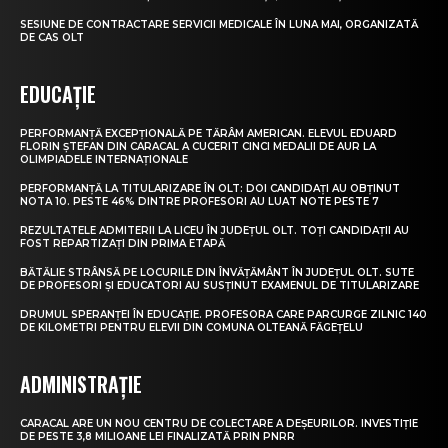
SESIUNE DE CONTRACTARE SERVICII MEDICALE ÎN LUNA MAI, ORGANIZATĂ
DE CAS OLT
EDUCAȚIE
PERFORMANȚĂ EXCEPȚIONALĂ PE TĂRÂM AMERICAN. ELEVUL EDUARD
FLORIN ȘTEFAN DIN CARACAL A CUCERIT CINCI MEDALII DE AUR LA
OLIMPIADELE INTERNAȚIONALE
PERFORMANȚĂ LA TITULARIZARE ÎN OLT: DOI CANDIDAȚI AU OBȚINUT
NOTA 10. PESTE 46% DINTRE PROFESORI AU LUAT NOTE PESTE 7
REZULTATELE ADMITERII LA LICEU ÎN JUDEȚUL OLT. TOȚI CANDIDAȚII AU
FOST REPARTIZAȚI DIN PRIMA ETAPĂ
BĂTĂLIE STRÂNSĂ PE LOCURILE DIN ÎNVĂȚĂMÂNT ÎN JUDEȚUL OLT. SUTE
DE PROFESORI ȘI EDUCATORI AU SUSȚINUT EXAMENUL DE TITULARIZARE
DRUMUL SPERANȚEI ÎN EDUCAȚIE. PROFESORA CARE PARCURGE ZILNIC 140
DE KILOMETRI PENTRU ELEVII DIN COMUNA OLTEANĂ FĂGEȚELU
ADMINISTRAȚIE
CARACAL ARE UN NOU CENTRU DE COLECTARE A DEȘEURILOR. INVESTIȚIE
DE PESTE 3,8 MILIOANE LEI FINALIZATĂ PRIN PNRR