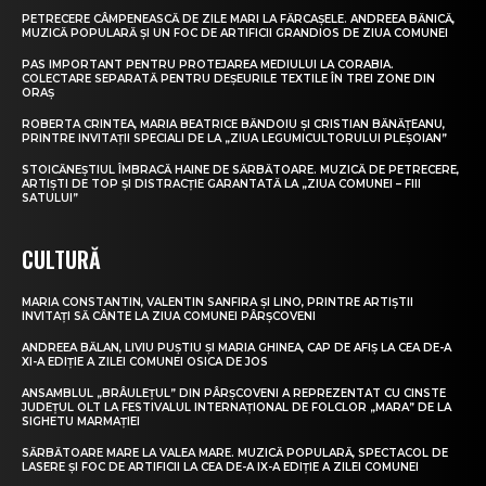
PETRECERE CÂMPENEASCĂ DE ZILE MARI LA FĂRCAȘELE. ANDREEA BĂNICĂ,
MUZICĂ POPULARĂ ȘI UN FOC DE ARTIFICII GRANDIOS DE ZIUA COMUNEI
PAS IMPORTANT PENTRU PROTEJAREA MEDIULUI LA CORABIA.
COLECTARE SEPARATĂ PENTRU DEȘEURILE TEXTILE ÎN TREI ZONE DIN
ORAȘ
ROBERTA CRINTEA, MARIA BEATRICE BĂNDOIU ȘI CRISTIAN BĂNĂȚEANU,
PRINTRE INVITAȚII SPECIALI DE LA „ZIUA LEGUMICULTORULUI PLEȘOIAN”
STOICĂNEȘTIUL ÎMBRACĂ HAINE DE SĂRBĂTOARE. MUZICĂ DE PETRECERE,
ARTIȘTI DE TOP ȘI DISTRACȚIE GARANTATĂ LA „ZIUA COMUNEI – FIII
SATULUI”
CULTURĂ
MARIA CONSTANTIN, VALENTIN SANFIRA ȘI LINO, PRINTRE ARTIȘTII
INVITAȚI SĂ CÂNTE LA ZIUA COMUNEI PÂRȘCOVENI
ANDREEA BĂLAN, LIVIU PUȘTIU ȘI MARIA GHINEA, CAP DE AFIȘ LA CEA DE-A
XI-A EDIȚIE A ZILEI COMUNEI OSICA DE JOS
ANSAMBLUL „BRÂULEȚUL” DIN PÂRȘCOVENI A REPREZENTAT CU CINSTE
JUDEȚUL OLT LA FESTIVALUL INTERNAȚIONAL DE FOLCLOR „MARA” DE LA
SIGHETU MARMAȚIEI
SĂRBĂTOARE MARE LA VALEA MARE. MUZICĂ POPULARĂ, SPECTACOL DE
LASERE ȘI FOC DE ARTIFICII LA CEA DE-A IX-A EDIȚIE A ZILEI COMUNEI