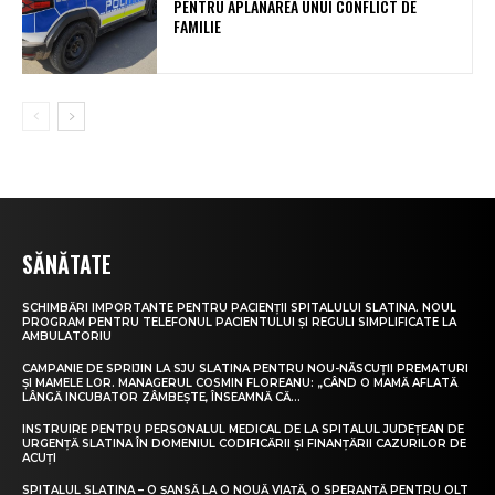
PENTRU APLANAREA UNUI CONFLICT DE
FAMILIE
SĂNĂTATE
SCHIMBĂRI IMPORTANTE PENTRU PACIENȚII SPITALULUI SLATINA. NOUL
PROGRAM PENTRU TELEFONUL PACIENTULUI ȘI REGULI SIMPLIFICATE LA
AMBULATORIU
CAMPANIE DE SPRIJIN LA SJU SLATINA PENTRU NOU-NĂSCUȚII PREMATURI
ȘI MAMELE LOR. MANAGERUL COSMIN FLOREANU: „CÂND O MAMĂ AFLATĂ
LÂNGĂ INCUBATOR ZÂMBEȘTE, ÎNSEAMNĂ CĂ...
INSTRUIRE PENTRU PERSONALUL MEDICAL DE LA SPITALUL JUDEȚEAN DE
URGENȚĂ SLATINA ÎN DOMENIUL CODIFICĂRII ȘI FINANȚĂRII CAZURILOR DE
ACUȚI
SPITALUL SLATINA – O ȘANSĂ LA O NOUĂ VIAȚĂ, O SPERANȚĂ PENTRU OLT