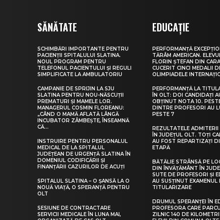
SĂNĂTATE
EDUCAȚIE
SCHIMBĂRI IMPORTANTE PENTRU
PERFORMANȚĂ EXCEPȚIO
PACIENȚII SPITALULUI SLATINA.
TĂRÂM AMERICAN. ELEV
NOUL PROGRAM PENTRU
FLORIN ȘTEFAN DIN CARA
TELEFONUL PACIENTULUI ȘI REGULI
CUCERIT CINCI MEDALII D
SIMPLIFICATE LA AMBULATORIU
OLIMPIADELE INTERNAȚI
CAMPANIE DE SPRIJIN LA SJU
PERFORMANȚĂ LA TITUL
SLATINA PENTRU NOU-NĂSCUȚII
ÎN OLT: DOI CANDIDAȚI A
PREMATURI ȘI MAMELE LOR.
OBȚINUT NOTA 10. PEST
MANAGERUL COSMIN FLOREANU:
DINTRE PROFESORI AU 
„CÂND O MAMĂ AFLATĂ LÂNGĂ
PESTE 7
INCUBATOR ZÂMBEȘTE, ÎNSEAMNĂ
CĂ...
REZULTATELE ADMITERII 
ÎN JUDEȚUL OLT. TOȚI CA
INSTRUIRE PENTRU PERSONALUL
AU FOST REPARTIZAȚI D
MEDICAL DE LA SPITALUL
ETAPĂ
JUDEȚEAN DE URGENȚĂ SLATINA ÎN
DOMENIUL CODIFICĂRII ȘI
BĂTĂLIE STRÂNSĂ PE LO
FINANȚĂRII CAZURILOR DE ACUȚI
DIN ÎNVĂȚĂMÂNT ÎN JUDE
SUTE DE PROFESORI ȘI 
SPITALUL SLATINA – O ȘANSĂ LA O
AU SUSȚINUT EXAMENUL 
NOUĂ VIAȚĂ, O SPERANȚĂ PENTRU
TITULARIZARE
OLT
DRUMUL SPERANȚEI ÎN E
SESIUNE DE CONTRACTARE
PROFESORA CARE PARC
SERVICII MEDICALE ÎN LUNA MAI,
ZILNIC 140 DE KILOMETR