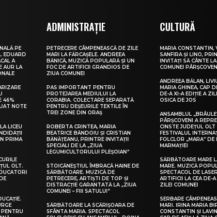
ADMINISTRAȚIE
CULTURĂ
NALĂ PE
PETRECERE CÂMPENEASCĂ DE ZILE
MARIA CONSTANTIN, 
UL EDUARD
MARI LA FĂRCAȘELE. ANDREEA
SANFIRA ȘI LINO, PRI
CAL A
BĂNICĂ, MUZICĂ POPULARĂ ȘI UN
INVITAȚI SĂ CÂNTE LA
E AUR LA
FOC DE ARTIFICII GRANDIOS DE
COMUNEI PÂRȘCOVEN
ONALE
ZIUA COMUNEI
ANDREEA BĂLAN, LIVI
ARIZARE
PAS IMPORTANT PENTRU
MARIA GHINEA, CAP DE
U
PROTEJAREA MEDIULUI LA
DE-A XI-A EDIȚIE A ZI
E 46%
CORABIA. COLECTARE SEPARATĂ
OSICA DE JOS
LUAT NOTE
PENTRU DEȘEURILE TEXTILE ÎN
TREI ZONE DIN ORAȘ
ANSAMBLUL „BRÂULE
PÂRȘCOVENI A REPR
LA LICEU
ROBERTA CRINTEA, MARIA
CINSTE JUDEȚUL OLT
NDIDAȚII
BEATRICE BĂNDOIU ȘI CRISTIAN
FESTIVALUL INTERNA
IN PRIMA
BĂNĂȚEANU, PRINTRE INVITAȚII
FOLCLOR „MARA” DE 
SPECIALI DE LA „ZIUA
MARMAȚIEI
LEGUMICULTORULUI PLEȘOIAN”
CURILE
SĂRBĂTOARE MARE L
ȚUL OLT.
STOICĂNEȘTIUL ÎMBRACĂ HAINE DE
MARE. MUZICĂ POPU
EDUCATORI
SĂRBĂTOARE. MUZICĂ DE
SPECTACOL DE LASER
DE
PETRECERE, ARTIȘTI DE TOP ȘI
ARTIFICII LA CEA DE-A 
DISTRACȚIE GARANTATĂ LA „ZIUA
ZILEI COMUNEI
COMUNEI – FIII SATULUI”
DUCAȚIE.
SERBARE CÂMPENEASC
URGE
SĂRBĂTOARE LA SCĂRIȘOARA DE
MARI. IRINA MARIA B
I PENTRU
SFÂNTA MARIA. SPECTACOL
CONSTANTIN ȘI LAVIN