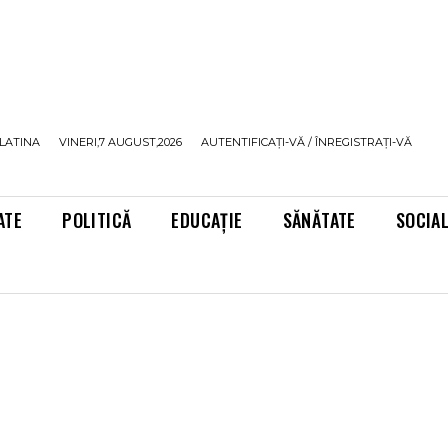
LATINA
VINERI,7 AUGUST,2026
AUTENTIFICAȚI-VĂ / ÎNREGISTRAȚI-VĂ
ATE
POLITICĂ
EDUCAȚIE
SĂNĂTATE
SOCIA