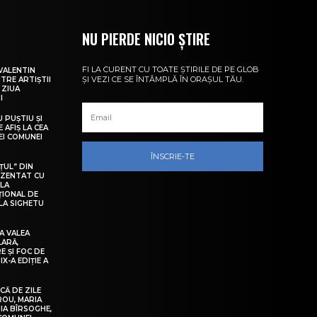
NU PIERDE NICIO ȘTIRE
FI LA CURENT CU TOATE ȘTIRILE DE PE GLOB
VALENTIN
ȘI VEZI CE SE ÎNTÂMPLĂ ÎN ORAȘUL TĂU.
NTRE ARTIȘTII
 ZIUA
I
U PUȘTIU ȘI
 AFIȘ LA CEA
LEI COMUNEI
ÎNSCRIE-TE
ȚUL” DIN
EZENTAT CU
 LA
ȚIONAL DE
LA SIGHETU
A VALEA
LARĂ,
E ȘI FOC DE
IX-A EDIȚIE A
Ă DE ZILE
IROU, MARIA
IA BÎRSOGHE,