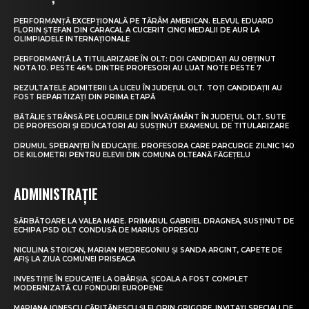
PERFORMANȚĂ EXCEPȚIONALĂ PE TĂRÂM AMERICAN. ELEVUL EDUARD
FLORIN ȘTEFAN DIN CARACAL A CUCERIT CINCI MEDALII DE AUR LA
OLIMPIADELE INTERNAȚIONALE
PERFORMANȚĂ LA TITULARIZARE ÎN OLT: DOI CANDIDAȚI AU OBȚINUT
NOTA 10. PESTE 46% DINTRE PROFESORI AU LUAT NOTE PESTE 7
REZULTATELE ADMITERII LA LICEU ÎN JUDEȚUL OLT. TOȚI CANDIDAȚII AU
FOST REPARTIZAȚI DIN PRIMA ETAPĂ
BĂTĂLIE STRÂNSĂ PE LOCURILE DIN ÎNVĂȚĂMÂNT ÎN JUDEȚUL OLT. SUTE
DE PROFESORI ȘI EDUCATORI AU SUSȚINUT EXAMENUL DE TITULARIZARE
DRUMUL SPERANȚEI ÎN EDUCAȚIE. PROFESORA CARE PARCURGE ZILNIC 140
DE KILOMETRI PENTRU ELEVII DIN COMUNA OLTEANĂ FĂGEȚELU
ADMINISTRAȚIE
SĂRBĂTOARE LA VALEA MARE. PRIMARUL GABRIEL DRAGNEA, SUSȚINUT DE
ECHIPA PSD OLT CONDUSĂ DE MARIUS OPRESCU
NICULINA STOICAN, MARIAN MEDREGONIU ȘI SANDA ARGINT, CAPETE DE
AFIȘ LA ZIUA COMUNEI PRISEACA
INVESTIȚIE ÎN EDUCAȚIE LA OBÂRȘIA. ȘCOALA A FOST COMPLET
MODERNIZATĂ CU FONDURI EUROPENE
MARIANA IONESCU CĂPITĂNESCU ȘI FLORIN GRIGORE, INVITAȚI SPECIALI DE