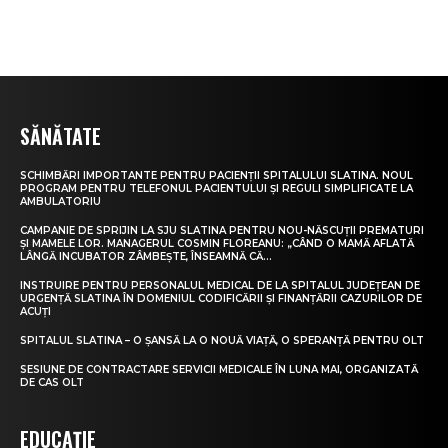
SĂNĂTATE
SCHIMBĂRI IMPORTANTE PENTRU PACIENȚII SPITALULUI SLATINA. NOUL
PROGRAM PENTRU TELEFONUL PACIENTULUI ȘI REGULI SIMPLIFICATE LA
AMBULATORIU
CAMPANIE DE SPRIJIN LA SJU SLATINA PENTRU NOU-NĂSCUȚII PREMATURI
ȘI MAMELE LOR. MANAGERUL COSMIN FLOREANU: „CÂND O MAMĂ AFLATĂ
LÂNGĂ INCUBATOR ZÂMBEȘTE, ÎNSEAMNĂ CĂ...
INSTRUIRE PENTRU PERSONALUL MEDICAL DE LA SPITALUL JUDEȚEAN DE
URGENȚĂ SLATINA ÎN DOMENIUL CODIFICĂRII ȘI FINANȚĂRII CAZURILOR DE
ACUȚI
SPITALUL SLATINA – O ȘANSĂ LA O NOUĂ VIAȚĂ, O SPERANȚĂ PENTRU OLT
SESIUNE DE CONTRACTARE SERVICII MEDICALE ÎN LUNA MAI, ORGANIZATĂ
DE CAS OLT
EDUCAȚIE