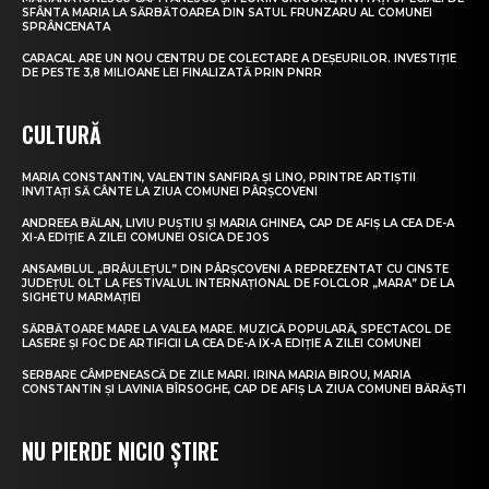
SFÂNTA MARIA LA SĂRBĂTOAREA DIN SATUL FRUNZARU AL COMUNEI
SPRÂNCENATA
CARACAL ARE UN NOU CENTRU DE COLECTARE A DEȘEURILOR. INVESTIȚIE
DE PESTE 3,8 MILIOANE LEI FINALIZATĂ PRIN PNRR
CULTURĂ
MARIA CONSTANTIN, VALENTIN SANFIRA ȘI LINO, PRINTRE ARTIȘTII
INVITAȚI SĂ CÂNTE LA ZIUA COMUNEI PÂRȘCOVENI
ANDREEA BĂLAN, LIVIU PUȘTIU ȘI MARIA GHINEA, CAP DE AFIȘ LA CEA DE-A
XI-A EDIȚIE A ZILEI COMUNEI OSICA DE JOS
ANSAMBLUL „BRÂULEȚUL” DIN PÂRȘCOVENI A REPREZENTAT CU CINSTE
JUDEȚUL OLT LA FESTIVALUL INTERNAȚIONAL DE FOLCLOR „MARA” DE LA
SIGHETU MARMAȚIEI
SĂRBĂTOARE MARE LA VALEA MARE. MUZICĂ POPULARĂ, SPECTACOL DE
LASERE ȘI FOC DE ARTIFICII LA CEA DE-A IX-A EDIȚIE A ZILEI COMUNEI
SERBARE CÂMPENEASCĂ DE ZILE MARI. IRINA MARIA BIROU, MARIA
CONSTANTIN ȘI LAVINIA BÎRSOGHE, CAP DE AFIȘ LA ZIUA COMUNEI BĂRĂȘTI
NU PIERDE NICIO ȘTIRE