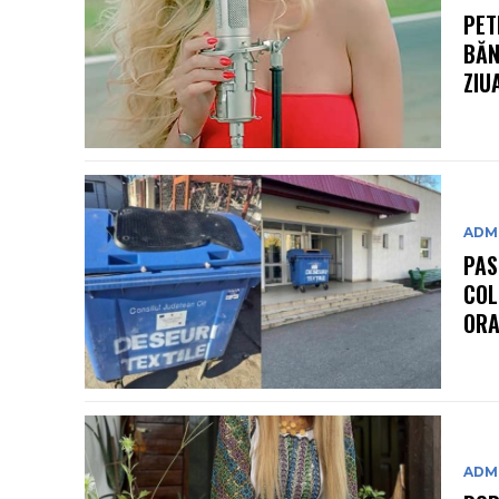
PET
BĂN
ZIU
ADMI
PAS
COL
ORA
ADMI