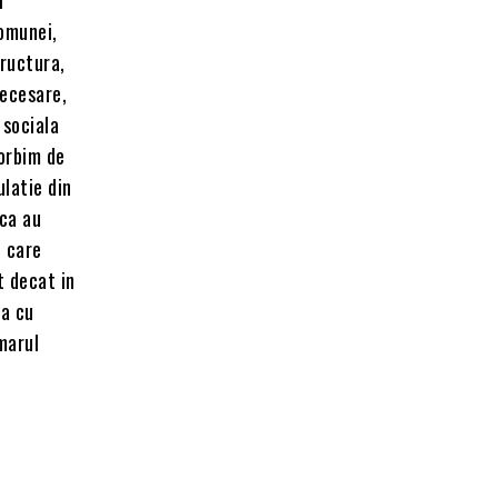
comunei,
tructura,
necesare,
 sociala
vorbim de
ulatie din
 ca au
e care
t decat in
ta cu
marul