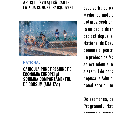
ARTIȘTII INVITAȚI SĂ CÂNTE
LA ZIUA COMUNEI PÂRȘCOVENI
Este vorba de o
Mediu, de unde 
dotarea scolilor
la unitatile de 
proiect depus la
National de Dezv
comunale, pentru
un proiect pe Ma
NAȚIONAL
sa extindem ali
CANICULA PUNE PRESIUNE PE
sistemul de can
ECONOMIA EUROPEI ȘI
depusa la Admin
SCHIMBĂ COMPORTAMENTUL
DE CONSUM (ANALIZĂ)
canalizare cu in
De asemenea, dac
Programului Nati
comunale, care s