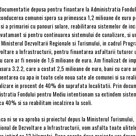
 documentatie depusa pentru finantare la Administratia Fondul
conducerea comunei spera sa primeasca 1,2 milioane de euro p
 si a primariei cu panouri solare, reabilitarea sistemelor de inc
invatamant si pentru continuarea sistemului de canalizare, si u
 Ministerul Dezvoltarii Regionale si Turismului, in cadrul Prog
oltare a Infrastructurii, pentru finantarea asfaltarii tuturor u
 care ar fi nevoie de 1,6 milioane de euro. Am finalizat de i
sura 3.2.2, care a costat 2,5 milioane de euro, bani cu care a
mentarea cu apa in toate cele noua sate ale comunei si sa real
alizare in procent de 40% din suprafata localitatii. Prin docu
istratia Fondului pentru Mediu intentionam sa extindem siste
ca 40% si sa reabilitam incalzirea la scoli.
a ni se va aproba si proiectul depus la Ministerul Turismului, 
onal de Dezvoltare a Infrastructurii, vom asfalta toate ulitel
e intind pe 12 kilometri. Daca aceste doua proiecte vor deven