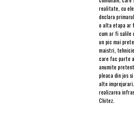
realitate, cu el
declara primarul
o alta etapa ar 
cum ar fi salile
un pic mai prete
maistri, tehnici
care fac parte a
anumite pretenti
pleaca din jos s
alte imprejurar
realizarea infra
Chitez.