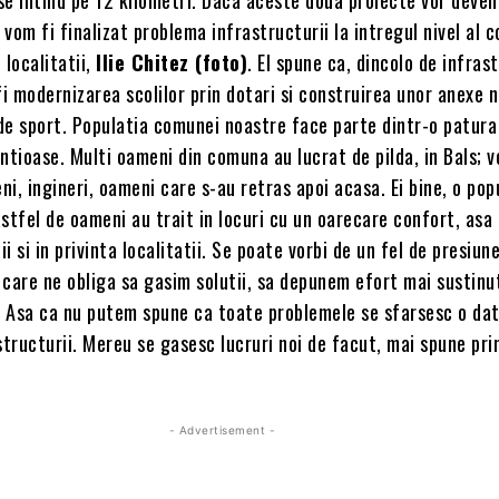
e vom fi finalizat problema infrastructurii la intregul nivel al 
 localitatii,
Ilie Chitez (foto)
. El spune ca, dincolo de infras
fi modernizarea scolilor prin dotari si construirea unor anexe 
 de sport. Populatia comunei noastre face parte dintr-o patura
ntioase. Multi oameni din comuna au lucrat de pilda, in Bals; 
eni, ingineri, oameni care s-au retras apoi acasa. Ei bine, o pop
stfel de oameni au trait in locuri cu un oarecare confort, asa
i si in privinta localitatii. Se poate vorbi de un fel de presiun
i care ne obliga sa gasim solutii, sa depunem efort mai sustinu
i. Asa ca nu putem spune ca toate problemele se sfarsesc o da
structurii. Mereu se gasesc lucruri noi de facut, mai spune pri
- Advertisement -