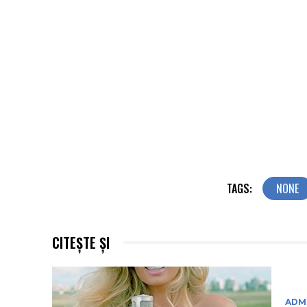
TAGS:
NONE
CITEȘTE ȘI
ADMI