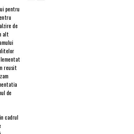
ui pentru
entru
alzire de
n alt
ramului
litelor
mplementat
m reusit
izam
mentatia
mul de
in cadrul
e
i