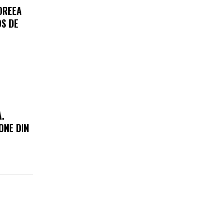
DREEA
OS DE
.
ONE DIN