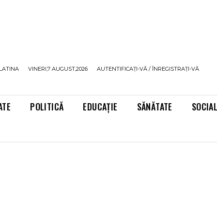
LATINA
VINERI,7 AUGUST,2026
AUTENTIFICAȚI-VĂ / ÎNREGISTRAȚI-VĂ
ATE
POLITICĂ
EDUCAȚIE
SĂNĂTATE
SOCIA