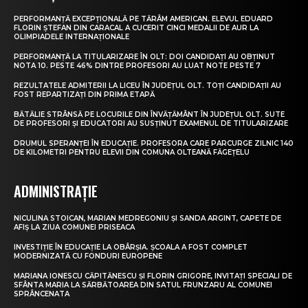
PERFORMANȚĂ EXCEPȚIONALĂ PE TĂRÂM AMERICAN. ELEVUL EDUARD
FLORIN ȘTEFAN DIN CARACAL A CUCERIT CINCI MEDALII DE AUR LA
OLIMPIADELE INTERNAȚIONALE
PERFORMANȚĂ LA TITULARIZARE ÎN OLT: DOI CANDIDAȚI AU OBȚINUT
NOTA 10. PESTE 46% DINTRE PROFESORI AU LUAT NOTE PESTE 7
REZULTATELE ADMITERII LA LICEU ÎN JUDEȚUL OLT. TOȚI CANDIDAȚII AU
FOST REPARTIZAȚI DIN PRIMA ETAPĂ
BĂTĂLIE STRÂNSĂ PE LOCURILE DIN ÎNVĂȚĂMÂNT ÎN JUDEȚUL OLT. SUTE
DE PROFESORI ȘI EDUCATORI AU SUSȚINUT EXAMENUL DE TITULARIZARE
DRUMUL SPERANȚEI ÎN EDUCAȚIE. PROFESORA CARE PARCURGE ZILNIC 140
DE KILOMETRI PENTRU ELEVII DIN COMUNA OLTEANĂ FĂGEȚELU
ADMINISTRAȚIE
NICULINA STOICAN, MARIAN MEDREGONIU ȘI SANDA ARGINT, CAPETE DE
AFIȘ LA ZIUA COMUNEI PRISEACA
INVESTIȚIE ÎN EDUCAȚIE LA OBÂRȘIA. ȘCOALA A FOST COMPLET
MODERNIZATĂ CU FONDURI EUROPENE
MARIANA IONESCU CĂPITĂNESCU ȘI FLORIN GRIGORE, INVITAȚI SPECIALI DE
SFÂNTA MARIA LA SĂRBĂTOAREA DIN SATUL FRUNZARU AL COMUNEI
SPRÂNCENATA