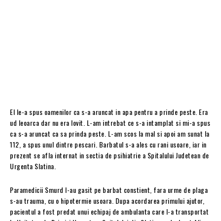
El le-a spus oamenilor ca s-a aruncat in apa pentru a prinde peste. Era
ud leoarca dar nu era lovit. L-am intrebat ce s-a intamplat si mi-a spus
ca s-a aruncat ca sa prinda peste. L-am scos la mal si apoi am sunat la
112, a spus unul dintre pescari. Barbatul s-a ales cu rani usoare, iar in
prezent se afla internat in sectia de psihiatrie a Spitalului Judetean de
Urgenta Slatina.
Paramedicii Smurd l-au gasit pe barbat constient, fara urme de plaga
s-au trauma, cu o hipotermie usoara. Dupa acordarea primului ajutor,
pacientul a fost predat unui echipaj de ambulanta care l-a transportat