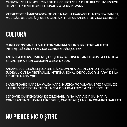
CARACAL ARE UN NOU CENTRU DE COLECTARE A DEȘEURILOR. INVESTIȚIE
DE PESTE 3,8 MILIOANE LEI FINALIZATĂ PRIN PNRR
PETRECERE CÂMPENEASCĂ DE ZILE MARI LA FĂRCAȘELE. ANDREEA BĂNICĂ,
MUZICĂ POPULARĂ ȘI UN FOC DE ARTIFICII GRANDIOS DE ZIUA COMUNEI
CULTURĂ
MARIA CONSTANTIN, VALENTIN SANFIRA ȘI LINO, PRINTRE ARTIȘTII
INVITAȚI SĂ CÂNTE LA ZIUA COMUNEI PÂRȘCOVENI
ANDREEA BĂLAN, LIVIU PUȘTIU ȘI MARIA GHINEA, CAP DE AFIȘ LA CEA DE-A
XI-A EDIȚIE A ZILEI COMUNEI OSICA DE JOS
ANSAMBLUL „BRÂULEȚUL” DIN PÂRȘCOVENI A REPREZENTAT CU CINSTE
JUDEȚUL OLT LA FESTIVALUL INTERNAȚIONAL DE FOLCLOR „MARA” DE LA
SIGHETU MARMAȚIEI
SĂRBĂTOARE MARE LA VALEA MARE. MUZICĂ POPULARĂ, SPECTACOL DE
LASERE ȘI FOC DE ARTIFICII LA CEA DE-A IX-A EDIȚIE A ZILEI COMUNEI
SERBARE CÂMPENEASCĂ DE ZILE MARI. IRINA MARIA BIROU, MARIA
CONSTANTIN ȘI LAVINIA BÎRSOGHE, CAP DE AFIȘ LA ZIUA COMUNEI BĂRĂȘTI
NU PIERDE NICIO ȘTIRE