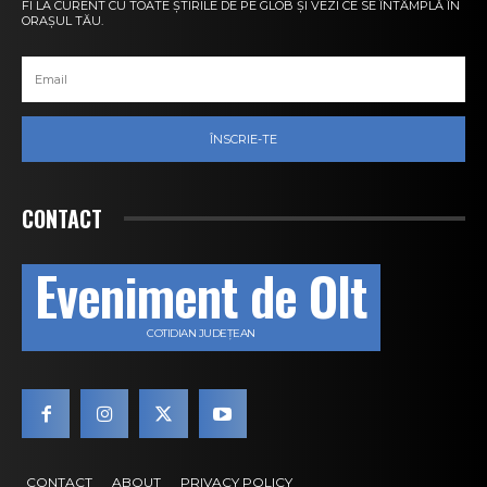
FI LA CURENT CU TOATE ȘTIRILE DE PE GLOB ȘI VEZI CE SE ÎNTÂMPLĂ ÎN
ORAȘUL TĂU.
ÎNSCRIE-TE
CONTACT
Eveniment de Olt
COTIDIAN JUDEȚEAN
CONTACT
ABOUT
PRIVACY POLICY