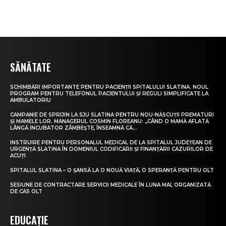
SĂNĂTATE
SCHIMBĂRI IMPORTANTE PENTRU PACIENȚII SPITALULUI SLATINA. NOUL
PROGRAM PENTRU TELEFONUL PACIENTULUI ȘI REGULI SIMPLIFICATE LA
AMBULATORIU
CAMPANIE DE SPRIJIN LA SJU SLATINA PENTRU NOU-NĂSCUȚII PREMATURI
ȘI MAMELE LOR. MANAGERUL COSMIN FLOREANU: „CÂND O MAMĂ AFLATĂ
LÂNGĂ INCUBATOR ZÂMBEȘTE, ÎNSEAMNĂ CĂ...
INSTRUIRE PENTRU PERSONALUL MEDICAL DE LA SPITALUL JUDEȚEAN DE
URGENȚĂ SLATINA ÎN DOMENIUL CODIFICĂRII ȘI FINANȚĂRII CAZURILOR DE
ACUȚI
SPITALUL SLATINA – O ȘANSĂ LA O NOUĂ VIAȚĂ, O SPERANȚĂ PENTRU OLT
SESIUNE DE CONTRACTARE SERVICII MEDICALE ÎN LUNA MAI, ORGANIZATĂ
DE CAS OLT
EDUCAȚIE