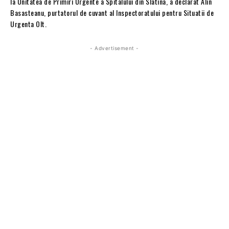
la Unitatea de Primiri Urgente a Spitalului din Slatina, a declarat Alin
Basasteanu, purtatorul de cuvant al Inspectoratului pentru Situatii de
Urgenta Olt.
- Advertisement -