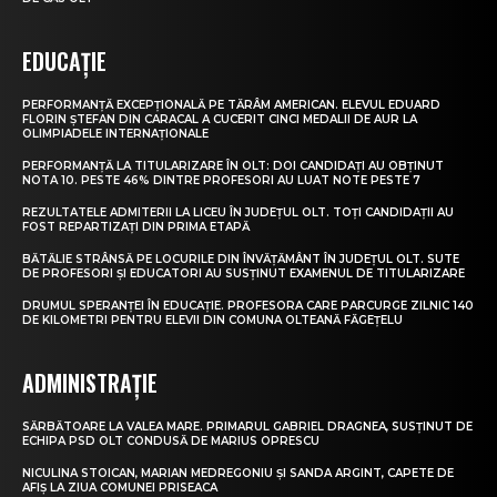
EDUCAȚIE
PERFORMANȚĂ EXCEPȚIONALĂ PE TĂRÂM AMERICAN. ELEVUL EDUARD
FLORIN ȘTEFAN DIN CARACAL A CUCERIT CINCI MEDALII DE AUR LA
OLIMPIADELE INTERNAȚIONALE
PERFORMANȚĂ LA TITULARIZARE ÎN OLT: DOI CANDIDAȚI AU OBȚINUT
NOTA 10. PESTE 46% DINTRE PROFESORI AU LUAT NOTE PESTE 7
REZULTATELE ADMITERII LA LICEU ÎN JUDEȚUL OLT. TOȚI CANDIDAȚII AU
FOST REPARTIZAȚI DIN PRIMA ETAPĂ
BĂTĂLIE STRÂNSĂ PE LOCURILE DIN ÎNVĂȚĂMÂNT ÎN JUDEȚUL OLT. SUTE
DE PROFESORI ȘI EDUCATORI AU SUSȚINUT EXAMENUL DE TITULARIZARE
DRUMUL SPERANȚEI ÎN EDUCAȚIE. PROFESORA CARE PARCURGE ZILNIC 140
DE KILOMETRI PENTRU ELEVII DIN COMUNA OLTEANĂ FĂGEȚELU
ADMINISTRAȚIE
SĂRBĂTOARE LA VALEA MARE. PRIMARUL GABRIEL DRAGNEA, SUSȚINUT DE
ECHIPA PSD OLT CONDUSĂ DE MARIUS OPRESCU
NICULINA STOICAN, MARIAN MEDREGONIU ȘI SANDA ARGINT, CAPETE DE
AFIȘ LA ZIUA COMUNEI PRISEACA