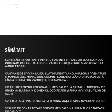
SĂNĂTATE
SCHIMBĂRI IMPORTANTE PENTRU PACIENȚII SPITALULUI SLATINA. NOUL
PROGRAM PENTRU TELEFONUL PACIENTULUI ȘI REGULI SIMPLIFICATE LA
AMBULATORIU
CAMPANIE DE SPRIJIN LA SJU SLATINA PENTRU NOU-NĂSCUȚII PREMATURI
ȘI MAMELE LOR. MANAGERUL COSMIN FLOREANU: „CÂND O MAMĂ AFLATĂ
LÂNGĂ INCUBATOR ZÂMBEȘTE, ÎNSEAMNĂ CĂ...
INSTRUIRE PENTRU PERSONALUL MEDICAL DE LA SPITALUL JUDEȚEAN DE
URGENȚĂ SLATINA ÎN DOMENIUL CODIFICĂRII ȘI FINANȚĂRII CAZURILOR DE
ACUȚI
SPITALUL SLATINA – O ȘANSĂ LA O NOUĂ VIAȚĂ, O SPERANȚĂ PENTRU OLT
SESIUNE DE CONTRACTARE SERVICII MEDICALE ÎN LUNA MAI, ORGANIZATĂ
DE CAS OLT