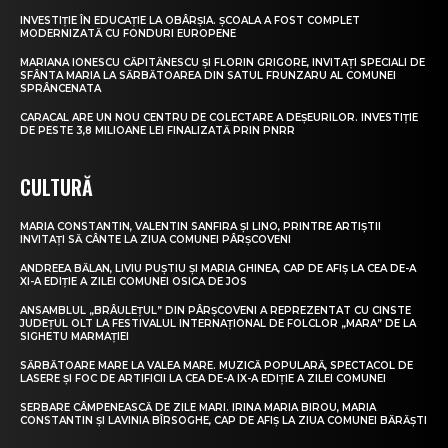
INVESTIȚIE ÎN EDUCAȚIE LA OBÂRȘIA. ȘCOALA A FOST COMPLET
MODERNIZATĂ CU FONDURI EUROPENE
MARIANA IONESCU CĂPITĂNESCU ȘI FLORIN GRIGORE, INVITAȚI SPECIALI DE
SFÂNTA MARIA LA SĂRBĂTOAREA DIN SATUL FRUNZARU AL COMUNEI
SPRÂNCENATA
CARACAL ARE UN NOU CENTRU DE COLECTARE A DEȘEURILOR. INVESTIȚIE
DE PESTE 3,8 MILIOANE LEI FINALIZATĂ PRIN PNRR
CULTURĂ
MARIA CONSTANTIN, VALENTIN SANFIRA ȘI LINO, PRINTRE ARTIȘTII
INVITAȚI SĂ CÂNTE LA ZIUA COMUNEI PÂRȘCOVENI
ANDREEA BĂLAN, LIVIU PUȘTIU ȘI MARIA GHINEA, CAP DE AFIȘ LA CEA DE-A
XI-A EDIȚIE A ZILEI COMUNEI OSICA DE JOS
ANSAMBLUL „BRÂULEȚUL” DIN PÂRȘCOVENI A REPREZENTAT CU CINSTE
JUDEȚUL OLT LA FESTIVALUL INTERNAȚIONAL DE FOLCLOR „MARA” DE LA
SIGHETU MARMAȚIEI
SĂRBĂTOARE MARE LA VALEA MARE. MUZICĂ POPULARĂ, SPECTACOL DE
LASERE ȘI FOC DE ARTIFICII LA CEA DE-A IX-A EDIȚIE A ZILEI COMUNEI
SERBARE CÂMPENEASCĂ DE ZILE MARI. IRINA MARIA BIROU, MARIA
CONSTANTIN ȘI LAVINIA BÎRSOGHE, CAP DE AFIȘ LA ZIUA COMUNEI BĂRĂȘTI