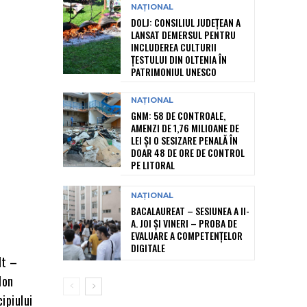
NAȚIONAL
DOLJ: CONSILIUL JUDEȚEAN A
LANSAT DEMERSUL PENTRU
INCLUDEREA CULTURII
ȚESTULUI DIN OLTENIA ÎN
PATRIMONIUL UNESCO
NAȚIONAL
GNM: 58 DE CONTROALE,
AMENZI DE 1,76 MILIOANE DE
LEI ȘI O SESIZARE PENALĂ ÎN
DOAR 48 DE ORE DE CONTROL
PE LITORAL
NAȚIONAL
BACALAUREAT – SESIUNEA A II-
A. JOI ȘI VINERI – PROBA DE
EVALUARE A COMPETENȚELOR
DIGITALE
lt –
Ion
ipiului