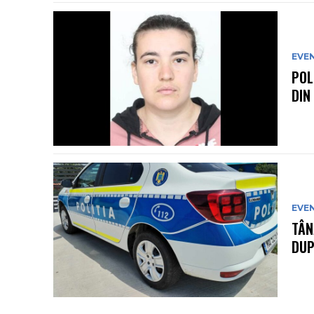
EVE
POL
DIN
EVE
TÂN
DUP