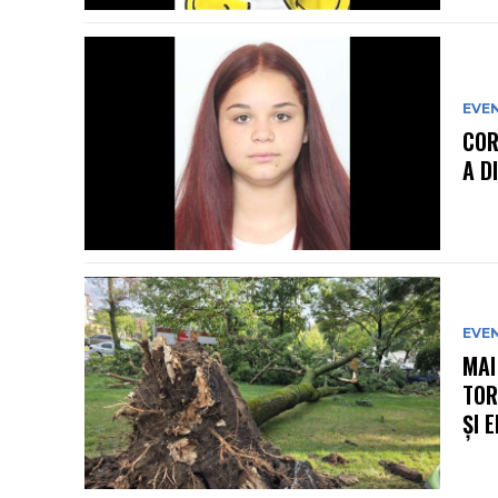
EVE
COR
A D
EVE
MAI
TOR
ȘI 