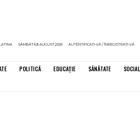
LATINA
SÂMBĂTĂ,8 AUGUST,2026
AUTENTIFICAȚI-VĂ / ÎNREGISTRAȚI-VĂ
ATE
POLITICĂ
EDUCAȚIE
SĂNĂTATE
SOCIA