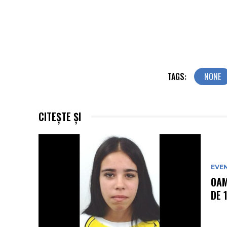
TAGS:
NONE
CITEȘTE ȘI
EVE
OAM
DE 