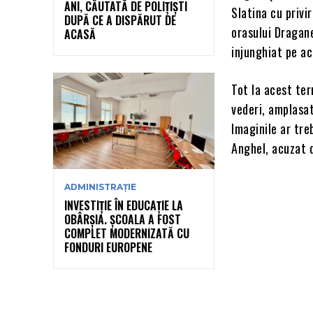
ANI, CĂUTATĂ DE POLIȚIȘTI
Slatina cu privi
DUPĂ CE A DISPĂRUT DE
orasului Dragane
ACASĂ
injunghiat pe ac
Tot la acest ter
vederi, amplasat
Imaginile ar tre
Anghel, acuzat 
ADMINISTRAȚIE
INVESTIȚIE ÎN EDUCAȚIE LA
OBÂRȘIA. ȘCOALA A FOST
COMPLET MODERNIZATĂ CU
FONDURI EUROPENE