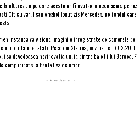
re la altercatia pe care acesta ar fi avut-o in acea seara pe ra
sti Olt cu varul sau Anghel Ionut zis Mercedes, pe fondul carei
esta.
men instanta va viziona imaginile inregistrate de camerele de 
e in incinta unei statii Peco din Slatina, in ziua de 17.02.2011.
bui sa dovedeasca nevinovatia unuia dintre baietii lui Bercea, F
de complicitate la tentativa de omor.
- Advertisement -