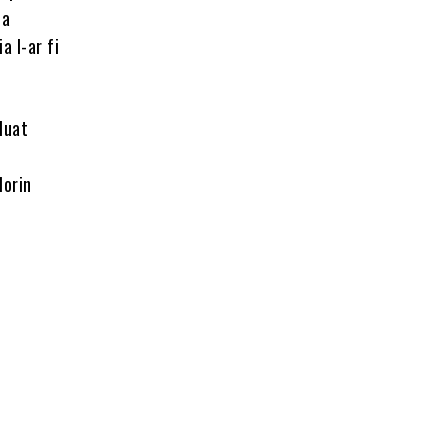
za
a l-ar fi
luat
lorin