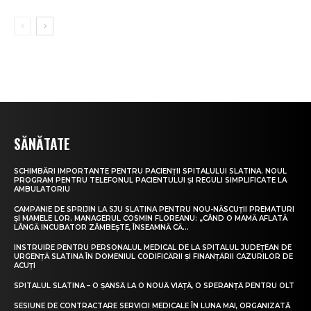
SĂNĂTATE
SCHIMBĂRI IMPORTANTE PENTRU PACIENȚII SPITALULUI SLATINA. NOUL
PROGRAM PENTRU TELEFONUL PACIENTULUI ȘI REGULI SIMPLIFICATE LA
AMBULATORIU
CAMPANIE DE SPRIJIN LA SJU SLATINA PENTRU NOU-NĂSCUȚII PREMATURI
ȘI MAMELE LOR. MANAGERUL COSMIN FLOREANU: „CÂND O MAMĂ AFLATĂ
LÂNGĂ INCUBATOR ZÂMBEȘTE, ÎNSEAMNĂ CĂ...
INSTRUIRE PENTRU PERSONALUL MEDICAL DE LA SPITALUL JUDEȚEAN DE
URGENȚĂ SLATINA ÎN DOMENIUL CODIFICĂRII ȘI FINANȚĂRII CAZURILOR DE
ACUȚI
SPITALUL SLATINA – O ȘANSĂ LA O NOUĂ VIAȚĂ, O SPERANȚĂ PENTRU OLT
SESIUNE DE CONTRACTARE SERVICII MEDICALE ÎN LUNA MAI, ORGANIZATĂ