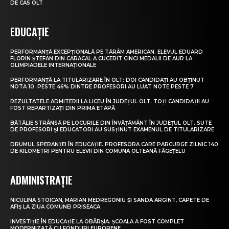
DE CAS OLT
EDUCAȚIE
PERFORMANȚĂ EXCEPȚIONALĂ PE TĂRÂM AMERICAN. ELEVUL EDUARD
FLORIN ȘTEFAN DIN CARACAL A CUCERIT CINCI MEDALII DE AUR LA
OLIMPIADELE INTERNAȚIONALE
PERFORMANȚĂ LA TITULARIZARE ÎN OLT: DOI CANDIDAȚI AU OBȚINUT
NOTA 10. PESTE 46% DINTRE PROFESORI AU LUAT NOTE PESTE 7
REZULTATELE ADMITERII LA LICEU ÎN JUDEȚUL OLT. TOȚI CANDIDAȚII AU
FOST REPARTIZAȚI DIN PRIMA ETAPĂ
BĂTĂLIE STRÂNSĂ PE LOCURILE DIN ÎNVĂȚĂMÂNT ÎN JUDEȚUL OLT. SUTE
DE PROFESORI ȘI EDUCATORI AU SUSȚINUT EXAMENUL DE TITULARIZARE
DRUMUL SPERANȚEI ÎN EDUCAȚIE. PROFESORA CARE PARCURGE ZILNIC 140
DE KILOMETRI PENTRU ELEVII DIN COMUNA OLTEANĂ FĂGEȚELU
ADMINISTRAȚIE
NICULINA STOICAN, MARIAN MEDREGONIU ȘI SANDA ARGINT, CAPETE DE
AFIȘ LA ZIUA COMUNEI PRISEACA
INVESTIȚIE ÎN EDUCAȚIE LA OBÂRȘIA. ȘCOALA A FOST COMPLET
MODERNIZATĂ CU FONDURI EUROPENE