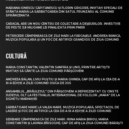
MARIANA IONESCU CĂPITĂNESCU ȘI FLORIN GRIGORE, INVITAȚI SPECIALI DE
SFÂNTA MARIA LA SĂRBĂTOAREA DIN SATUL FRUNZARU AL COMUNEI
SPRÂNCENATA
CARACAL ARE UN NOU CENTRU DE COLECTARE A DEȘEURILOR. INVESTIȚIE
DE PESTE 3,8 MILIOANE LEI FINALIZATĂ PRIN PNRR
PETRECERE CÂMPENEASCĂ DE ZILE MARI LA FĂRCAȘELE. ANDREEA BĂNICĂ,
MUZICĂ POPULARĂ ȘI UN FOC DE ARTIFICII GRANDIOS DE ZIUA COMUNEI
CULTURĂ
MARIA CONSTANTIN, VALENTIN SANFIRA ȘI LINO, PRINTRE ARTIȘTII
INVITAȚI SĂ CÂNTE LA ZIUA COMUNEI PÂRȘCOVENI
ANDREEA BĂLAN, LIVIU PUȘTIU ȘI MARIA GHINEA, CAP DE AFIȘ LA CEA DE-A
XI-A EDIȚIE A ZILEI COMUNEI OSICA DE JOS
ANSAMBLUL „BRÂULEȚUL” DIN PÂRȘCOVENI A REPREZENTAT CU CINSTE
JUDEȚUL OLT LA FESTIVALUL INTERNAȚIONAL DE FOLCLOR „MARA” DE LA
SIGHETU MARMAȚIEI
SĂRBĂTOARE MARE LA VALEA MARE. MUZICĂ POPULARĂ, SPECTACOL DE
LASERE ȘI FOC DE ARTIFICII LA CEA DE-A IX-A EDIȚIE A ZILEI COMUNEI
SERBARE CÂMPENEASCĂ DE ZILE MARI. IRINA MARIA BIROU, MARIA
CONSTANTIN ȘI LAVINIA BÎRSOGHE, CAP DE AFIȘ LA ZIUA COMUNEI BĂRĂȘTI