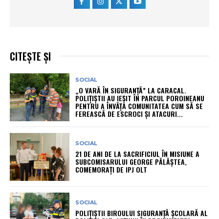
CITEȘTE ȘI
SOCIAL
„O VARĂ ÎN SIGURANȚĂ” LA CARACAL.
POLIȚIȘTII AU IEȘIT ÎN PARCUL POROINEANU
PENTRU A ÎNVĂȚA COMUNITATEA CUM SĂ SE
FEREASCĂ DE ESCROCI ȘI ATACURI...
SOCIAL
21 DE ANI DE LA SACRIFICIUL ÎN MISIUNE A
SUBCOMISARULUI GEORGE PĂLĂȘTEA,
COMEMORAȚI DE IPJ OLT
SOCIAL
POLIȚIȘTII BIROULUI SIGURANȚĂ ȘCOLARĂ AL