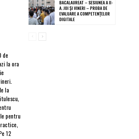
BACALAUREAT – SESIUNEA A II-
A. JOI ȘI VINERI – PROBA DE
EVALUARE A COMPETENȚELOR
DIGITALE
0 de
zi la ora
ie
ineri.
de la
itulescu,
entru
ele pentru
practice,
 Pe 12