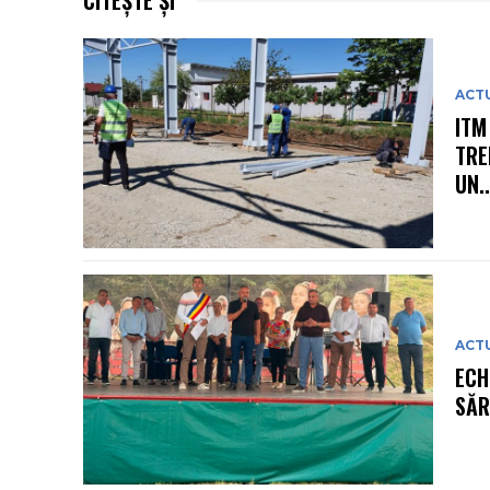
ACT
ITM
TRE
UN..
ACT
ECH
SĂR