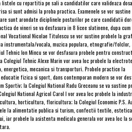
a listele cu repartitia pe sali a candidatilor care valideaza dos
isa si sunt admisi la proba practica. Examenele se vor sustine 
are sunt arondate diciplinele posturilor pe care candidatii dor
ctica de vineri se va desfasura in 8 licee slatinene, dupa cum
onal Vocational Nicolae Titulescu se vor sustine probele la gra
a instrumentala/vocala, muzica populara, etnografie/folclor, 
iul Tehnic Ion Mincu se vor desfasura probele pentru constructi
 la Colegiul Tehnic Alexe Marin vor avea loc probele la electrot
, energetica, mecanica si transporturi. Probele practice la
, educatie fizica si sport, dans contemporan modern se vor des
am Sportiv; la Colegiul National Radu Greceanu se va sustine p
Colegiul National Agricol Carol I vor avea loc probele la industr
cultura, horticultura, floricultura; la Colegiul Economic P.S. A
ele la alimentatie publica si turism, confectii textile, estetica
lui, iar probele la asistenta medicala generala vor avea loc la 
tara.