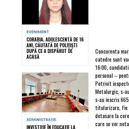
EVENIMENT
CORABIA. ADOLESCENTĂ DE 16
ANI, CĂUTATĂ DE POLIȚIȘTI
DUPĂ CE A DISPĂRUT DE
Concurenta mare
ACASĂ
catedre sunt vac
16:00, candidati
personal – pentr
Potrivit inspect
Metalurgic, s-au
s-au inscris 665
titularizare, fi
detasare la cere
ADMINISTRAȚIE
care se vor nota
INVESTIȚIE ÎN EDUCAȚIE LA