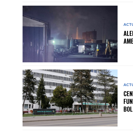
ACT
ALE
AME
ACT
CEN
FUN
BOL