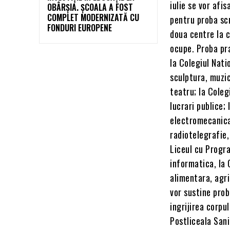
iulie se vor afis
OBÂRȘIA. ȘCOALA A FOST
COMPLET MODERNIZATĂ CU
pentru proba scr
FONDURI EUROPENE
doua centre la c
ocupe. Proba pra
la Colegiul Nati
sculptura, muzic
teatru; la Coleg
lucrari publice;
electromecanica
radiotelegrafie
Liceul cu Progr
informatica, la 
alimentara, agri
vor sustine prob
ingrijirea corpu
Postliceala Sani