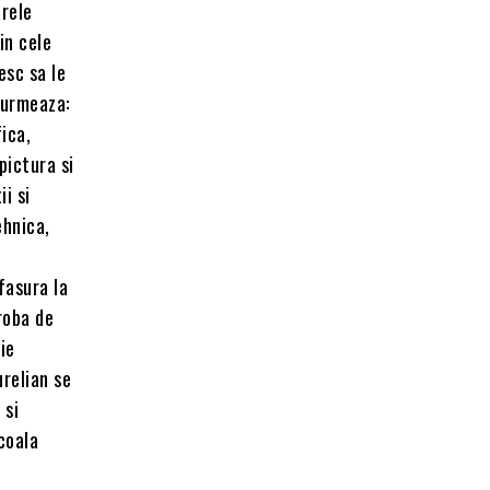
arele
in cele
esc sa le
 urmeaza:
fica,
pictura si
i si
ehnica,
fasura la
roba de
ie
urelian se
 si
scoala