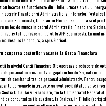
entului de Relatii Publice al DGFP Olt. Administratiile din Sc
t au incetat sa functioneze din 1 iulie, urmare a valului reorga
inisterele Finantelor si Administratiei si Internelor. Fostul sef
nanciare Scornicesti, Constantin Floricel, se numara si el print
ru un loc de munca in cadrul Administratiei Financiare Slatina
u inscris toti cei care au lucrat la AFP Scornicesti. Eu unul m
sa ma descurc la concurs, a spus Floricel.
ru ocuparea posturilor vacante la Garda Financiara
ctii la nivelul Garzii Financiare Olt opereaza o reducere de opt
 de personal cuprinzand 17 angajati in loc de 25, cati erau in
turi de comisar si trei de personal administrativ. Pentru ocup
vacante persoanele interesate au avut posibilitatea sa se inscr
 la Sectia Olt a Garzii Financiare, fie la Comisariatul General al
nd ca concursul sa fie sustinut, la Craiova, in 11 iulie (scris) si
. Atat conducerea sectiei oltene a Garzii, cat si reprezentantii s