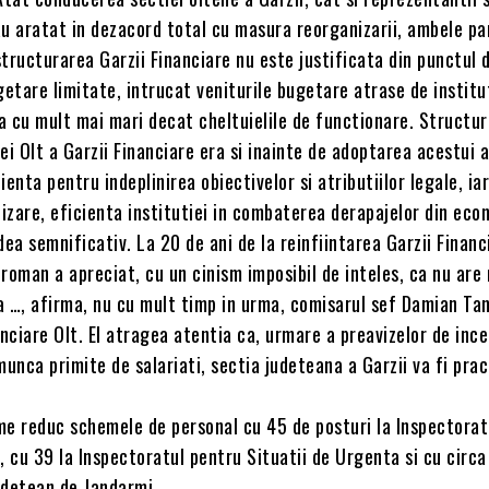
-au aratat in dezacord total cu masura reorganizarii, ambele pa
tructurarea Garzii Financiare nu este justificata din punctul 
getare limitate, intrucat veniturile bugetare atrase de institu
a cu mult mai mari decat cheltuielile de functionare. Structur
ei Olt a Garzii Financiare era si inainte de adoptarea acestui 
ienta pentru indeplinirea obiectivelor si atributiilor legale, ia
izare, eficienta institutiei in combaterea derapajelor din eco
dea semnificativ. La 20 de ani de la reinfiintarea Garzii Financ
roman a apreciat, cu un cinism imposibil de inteles, ca nu are
a …, afirma, nu cu mult timp in urma, comisarul sef Damian Ta
anciare Olt. El atragea atentia ca, urmare a preavizelor de inc
munca primite de salariati, sectia judeteana a Garzii va fi prac
me reduc schemele de personal cu 45 de posturi la Inspectorat
, cu 39 la Inspectoratul pentru Situatii de Urgenta si cu circa
udetean de Jandarmi.