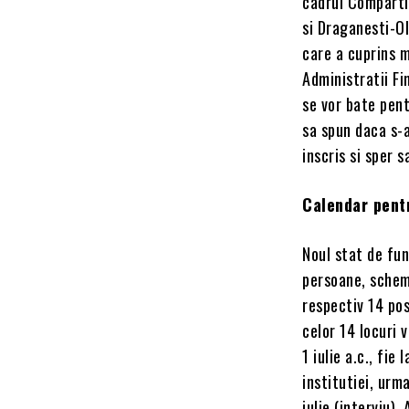
cadrul Compartim
si Draganesti-Ol
care a cuprins m
Administratii Fi
se vor bate pent
sa spun daca s-a
inscris si sper 
Calendar pent
Noul stat de fun
persoane, schema
respectiv 14 pos
celor 14 locuri 
1 iulie a.c., fie
institutiei, urma
iulie (interviu)