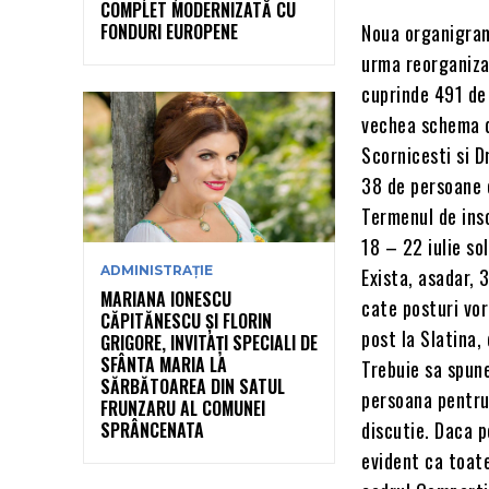
COMPLET MODERNIZATĂ CU
FONDURI EUROPENE
Noua organigrama
urma reorganiza
cuprinde 491 de 
vechea schema de
Scornicesti si D
38 de persoane c
Termenul de insc
18 – 22 iulie so
ADMINISTRAȚIE
Exista, asadar,
MARIANA IONESCU
cate posturi vo
CĂPITĂNESCU ȘI FLORIN
post la Slatina,
GRIGORE, INVITAȚI SPECIALI DE
SFÂNTA MARIA LA
Trebuie sa spun
SĂRBĂTOAREA DIN SATUL
persoana pentru 
FRUNZARU AL COMUNEI
discutie. Daca p
SPRÂNCENATA
evident ca toate