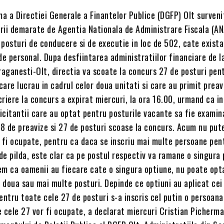
 a Directiei Generale a Finantelor Publice (DGFP) Olt surveni
rii demarate de Agentia Nationala de Administrare Fiscala (AN
posturi de conducere si de executie in loc de 502, cate exist
 personal. Dupa desfiintarea administratiilor financiare de l
raganesti-Olt, directia va scoate la concurs 27 de posturi pen
are lucrau in cadrul celor doua unitati si care au primit preav
riere la concurs a expirat miercuri, la ora 16.00, urmand ca i
licitantii care au optat pentru posturile vacante sa fie examin
 38 de preavize si 27 de posturi scoase la concurs. Acum nu pu
r fi ocupate, pentru ca daca se inscriu mai multe persoane pen
 de pilda, este clar ca pe postul respectiv va ramane o singura
em ca oamenii au fiecare cate o singura optiune, nu poate opt
doua sau mai multe posturi. Depinde ce optiuni au aplicat cei 
entru toate cele 27 de posturi s-a inscris cel putin o persoana
 cele 27 vor fi ocupate, a declarat miercuri Cristian Picherma