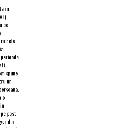
ta in
AF)
au pe
a
tru cele
iz.
n perioada
ati.
tem spune
tru un
 persoana.
a o
in
 pe post,
yer din