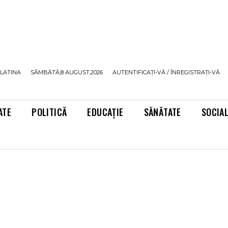
LATINA
SÂMBĂTĂ,8 AUGUST,2026
AUTENTIFICAȚI-VĂ / ÎNREGISTRAȚI-VĂ
ATE
POLITICĂ
EDUCAȚIE
SĂNĂTATE
SOCIA