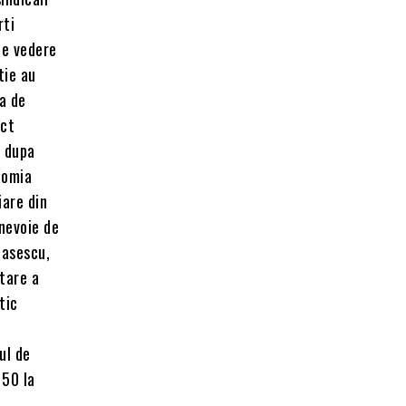
rti
de vedere
tie au
a de
act
r dupa
nomia
iare din
 nevoie de
nasescu,
etare a
tic
ul de
 50 la