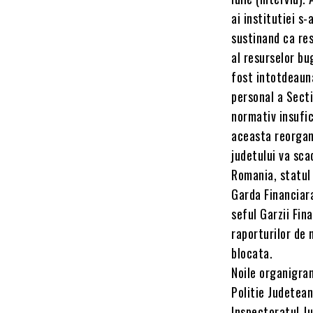
ai institutiei s
sustinand ca res
al resurselor bu
fost intotdeaun
personal a Secti
normativ insufic
aceasta reorgan
judetului va sca
Romania, statul 
Garda Financiar
seful Garzii Fin
raporturilor de 
blocata.
Noile organigra
Politie Judetean
Inspectoratul J