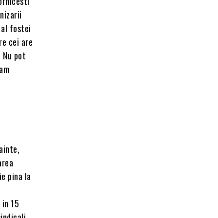
ornicesti
nizarii
 al fostei
re cei are
. Nu pot
-am
ainte,
area
ie pina la
 in 15
indicali