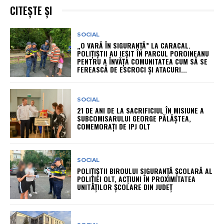
CITEȘTE ȘI
SOCIAL
„O VARĂ ÎN SIGURANȚĂ” LA CARACAL.
POLIȚIȘTII AU IEȘIT ÎN PARCUL POROINEANU
PENTRU A ÎNVĂȚA COMUNITATEA CUM SĂ SE
FEREASCĂ DE ESCROCI ȘI ATACURI...
SOCIAL
21 DE ANI DE LA SACRIFICIUL ÎN MISIUNE A
SUBCOMISARULUI GEORGE PĂLĂȘTEA,
COMEMORAȚI DE IPJ OLT
SOCIAL
POLIȚIȘTII BIROULUI SIGURANȚĂ ȘCOLARĂ AL
POLIȚIEI OLT, ACȚIUNI ÎN PROXIMITATEA
UNITĂȚILOR ȘCOLARE DIN JUDEȚ