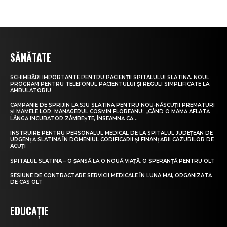
SĂNĂTATE
SCHIMBĂRI IMPORTANTE PENTRU PACIENȚII SPITALULUI SLATINA. NOUL
PROGRAM PENTRU TELEFONUL PACIENTULUI ȘI REGULI SIMPLIFICATE LA
AMBULATORIU
CAMPANIE DE SPRIJIN LA SJU SLATINA PENTRU NOU-NĂSCUȚII PREMATURI
ȘI MAMELE LOR. MANAGERUL COSMIN FLOREANU: „CÂND O MAMĂ AFLATĂ
LÂNGĂ INCUBATOR ZÂMBEȘTE, ÎNSEAMNĂ CĂ...
INSTRUIRE PENTRU PERSONALUL MEDICAL DE LA SPITALUL JUDEȚEAN DE
URGENȚĂ SLATINA ÎN DOMENIUL CODIFICĂRII ȘI FINANȚĂRII CAZURILOR DE
ACUȚI
SPITALUL SLATINA – O ȘANSĂ LA O NOUĂ VIAȚĂ, O SPERANȚĂ PENTRU OLT
SESIUNE DE CONTRACTARE SERVICII MEDICALE ÎN LUNA MAI, ORGANIZATĂ
DE CAS OLT
EDUCAȚIE