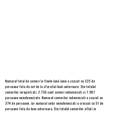
Numarul total de someri la finele lunii iunie a scazut cu 323 de
persoane fata de cel de la sfarsitul lunii anterioare. Din totalul
somerilor inregistrati, 2.750 sunt someri indemnizati si 7.987
persoane neindemnizate. Numarul somerilor indemnizati a scazut cu
374 de persoane, iar numarul celor neindemnizati a crescut cu 51 de
persoane fata de luna anterioara. Din totalul somerilor aflati in