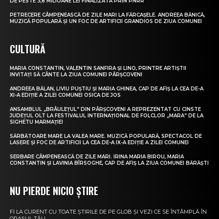
DE PESTE 3,8 MILIOANE LEI FINALIZATĂ PRIN PNRR
PETRECERE CÂMPENEASCĂ DE ZILE MARI LA FĂRCAȘELE. ANDREEA BĂNICĂ,
MUZICĂ POPULARĂ ȘI UN FOC DE ARTIFICII GRANDIOS DE ZIUA COMUNEI
CULTURĂ
MARIA CONSTANTIN, VALENTIN SANFIRA ȘI LINO, PRINTRE ARTIȘTII
INVITAȚI SĂ CÂNTE LA ZIUA COMUNEI PÂRȘCOVENI
ANDREEA BĂLAN, LIVIU PUȘTIU ȘI MARIA GHINEA, CAP DE AFIȘ LA CEA DE-A
XI-A EDIȚIE A ZILEI COMUNEI OSICA DE JOS
ANSAMBLUL „BRÂULEȚUL” DIN PÂRȘCOVENI A REPREZENTAT CU CINSTE
JUDEȚUL OLT LA FESTIVALUL INTERNAȚIONAL DE FOLCLOR „MARA” DE LA
SIGHETU MARMAȚIEI
SĂRBĂTOARE MARE LA VALEA MARE. MUZICĂ POPULARĂ, SPECTACOL DE
LASERE ȘI FOC DE ARTIFICII LA CEA DE-A IX-A EDIȚIE A ZILEI COMUNEI
SERBARE CÂMPENEASCĂ DE ZILE MARI. IRINA MARIA BIROU, MARIA
CONSTANTIN ȘI LAVINIA BÎRSOGHE, CAP DE AFIȘ LA ZIUA COMUNEI BĂRĂȘTI
NU PIERDE NICIO ȘTIRE
FI LA CURENT CU TOATE ȘTIRILE DE PE GLOB ȘI VEZI CE SE ÎNTÂMPLĂ ÎN
ORAȘUL TĂU.