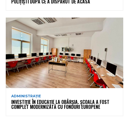
POLIȚIȘTI DUPĂ CE A DISPĂRUT DE ACASĂ
ADMINISTRAȚIE
INVESTIȚIE ÎN EDUCAȚIE LA OBÂRȘIA. ȘCOALA A FOST
COMPLET MODERNIZATĂ CU FONDURI EUROPENE