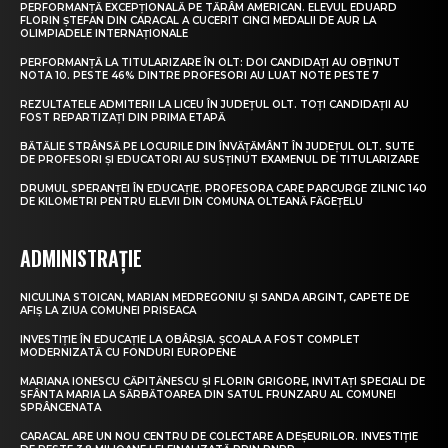
PERFORMANȚĂ EXCEPȚIONALĂ PE TĂRÂM AMERICAN. ELEVUL EDUARD
FLORIN ȘTEFAN DIN CARACAL A CUCERIT CINCI MEDALII DE AUR LA
OLIMPIADELE INTERNAȚIONALE
PERFORMANȚĂ LA TITULARIZARE ÎN OLT: DOI CANDIDAȚI AU OBȚINUT
NOTA 10. PESTE 46% DINTRE PROFESORI AU LUAT NOTE PESTE 7
REZULTATELE ADMITERII LA LICEU ÎN JUDEȚUL OLT. TOȚI CANDIDAȚII AU
FOST REPARTIZAȚI DIN PRIMA ETAPĂ
BĂTĂLIE STRÂNSĂ PE LOCURILE DIN ÎNVĂȚĂMÂNT ÎN JUDEȚUL OLT. SUTE
DE PROFESORI ȘI EDUCATORI AU SUSȚINUT EXAMENUL DE TITULARIZARE
DRUMUL SPERANȚEI ÎN EDUCAȚIE. PROFESORA CARE PARCURGE ZILNIC 140
DE KILOMETRI PENTRU ELEVII DIN COMUNA OLTEANĂ FĂGEȚELU
ADMINISTRAȚIE
NICULINA STOICAN, MARIAN MEDREGONIU ȘI SANDA ARGINT, CAPETE DE
AFIȘ LA ZIUA COMUNEI PRISEACA
INVESTIȚIE ÎN EDUCAȚIE LA OBÂRȘIA. ȘCOALA A FOST COMPLET
MODERNIZATĂ CU FONDURI EUROPENE
MARIANA IONESCU CĂPITĂNESCU ȘI FLORIN GRIGORE, INVITAȚI SPECIALI DE
SFÂNTA MARIA LA SĂRBĂTOAREA DIN SATUL FRUNZARU AL COMUNEI
SPRÂNCENATA
CARACAL ARE UN NOU CENTRU DE COLECTARE A DEȘEURILOR. INVESTIȚIE