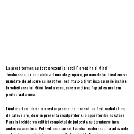
La acest termen au fost prezenti si sotii Florentina si Mihai
Teodorescu, principalele victime ale gruparii, pe numele lor fiind emise
mandate de aducere cu insotitor. sedinta s-a tinut insa cu usile inchise
la solicitarea lui Mihai Teodorescu, care a motivat faptul ca ma tem
pentru viata mea.
Fiind martorii cheie ai acestui proces, cei doi soti au fost audiati timp
de cateva ore, doar in prezenta inculpatilor si a aparatorilor acestora.
Pana la inchiderea editiei completul de judecata nu terminase inca
audierea acestora. Potrivit unor surse, familia Teodorescu i-a adus cele