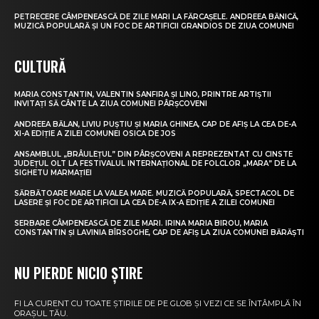
PETRECERE CÂMPENEASCĂ DE ZILE MARI LA FĂRCAȘELE. ANDREEA BĂNICĂ,
MUZICĂ POPULARĂ ȘI UN FOC DE ARTIFICII GRANDIOS DE ZIUA COMUNEI
CULTURĂ
MARIA CONSTANTIN, VALENTIN SANFIRA ȘI LINO, PRINTRE ARTIȘTII
INVITAȚI SĂ CÂNTE LA ZIUA COMUNEI PÂRȘCOVENI
ANDREEA BĂLAN, LIVIU PUȘTIU ȘI MARIA GHINEA, CAP DE AFIȘ LA CEA DE-A
XI-A EDIȚIE A ZILEI COMUNEI OSICA DE JOS
ANSAMBLUL „BRÂULEȚUL” DIN PÂRȘCOVENI A REPREZENTAT CU CINSTE
JUDEȚUL OLT LA FESTIVALUL INTERNAȚIONAL DE FOLCLOR „MARA” DE LA
SIGHETU MARMAȚIEI
SĂRBĂTOARE MARE LA VALEA MARE. MUZICĂ POPULARĂ, SPECTACOL DE
LASERE ȘI FOC DE ARTIFICII LA CEA DE-A IX-A EDIȚIE A ZILEI COMUNEI
SERBARE CÂMPENEASCĂ DE ZILE MARI. IRINA MARIA BIROU, MARIA
CONSTANTIN ȘI LAVINIA BÎRSOGHE, CAP DE AFIȘ LA ZIUA COMUNEI BĂRĂȘTI
NU PIERDE NICIO ȘTIRE
FI LA CURENT CU TOATE ȘTIRILE DE PE GLOB ȘI VEZI CE SE ÎNTÂMPLĂ ÎN
ORAȘUL TĂU.