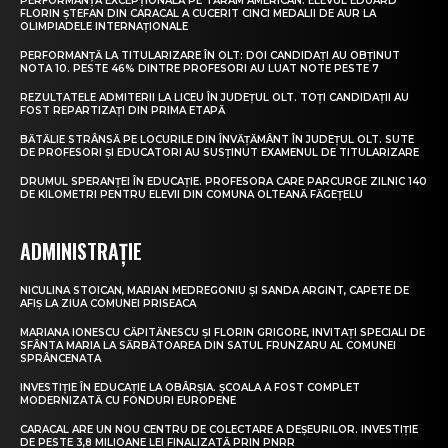
PERFORMANȚĂ EXCEPȚIONALĂ PE TĂRÂM AMERICAN. ELEVUL EDUARD
FLORIN ȘTEFAN DIN CARACAL A CUCERIT CINCI MEDALII DE AUR LA
OLIMPIADELE INTERNAȚIONALE
PERFORMANȚĂ LA TITULARIZARE ÎN OLT: DOI CANDIDAȚI AU OBȚINUT
NOTA 10. PESTE 46% DINTRE PROFESORI AU LUAT NOTE PESTE 7
REZULTATELE ADMITERII LA LICEU ÎN JUDEȚUL OLT. TOȚI CANDIDAȚII AU
FOST REPARTIZAȚI DIN PRIMA ETAPĂ
BĂTĂLIE STRÂNSĂ PE LOCURILE DIN ÎNVĂȚĂMÂNT ÎN JUDEȚUL OLT. SUTE
DE PROFESORI ȘI EDUCATORI AU SUSȚINUT EXAMENUL DE TITULARIZARE
DRUMUL SPERANȚEI ÎN EDUCAȚIE. PROFESORA CARE PARCURGE ZILNIC 140
DE KILOMETRI PENTRU ELEVII DIN COMUNA OLTEANĂ FĂGEȚELU
ADMINISTRAȚIE
NICULINA STOICAN, MARIAN MEDREGONIU ȘI SANDA ARGINT, CAPETE DE
AFIȘ LA ZIUA COMUNEI PRISEACA
MARIANA IONESCU CĂPITĂNESCU ȘI FLORIN GRIGORE, INVITAȚI SPECIALI DE
SFÂNTA MARIA LA SĂRBĂTOAREA DIN SATUL FRUNZARU AL COMUNEI
SPRÂNCENATA
INVESTIȚIE ÎN EDUCAȚIE LA OBÂRȘIA. ȘCOALA A FOST COMPLET
MODERNIZATĂ CU FONDURI EUROPENE
CARACAL ARE UN NOU CENTRU DE COLECTARE A DEȘEURILOR. INVESTIȚIE
DE PESTE 3,8 MILIOANE LEI FINALIZATĂ PRIN PNRR