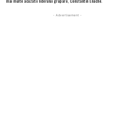
mai multe acuzatii liderului gruparii, Constantin Enache.
- Advertisement -